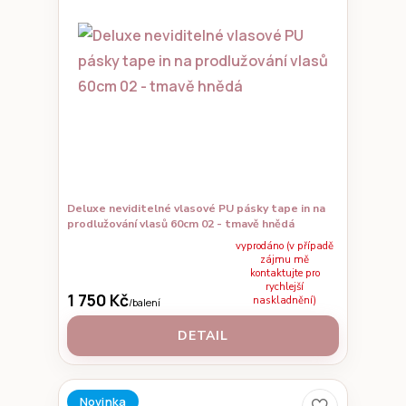
Deluxe neviditelné vlasové PU pásky tape in na
prodlužování vlasů 60cm 02 - tmavě hnědá
vyprodáno (v případě
zájmu mě
kontaktujte pro
rychlejší
1 750 Kč
naskladnění)
/
balení
DETAIL
Novinka