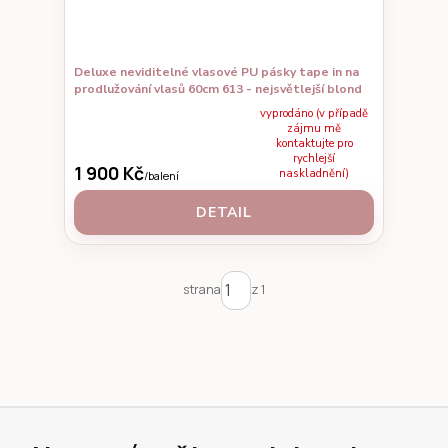
Deluxe neviditelné vlasové PU pásky tape in na
prodlužování vlasů 60cm 613 - nejsvětlejší blond
vyprodáno (v případě
zájmu mě
kontaktujte pro
rychlejší
1 900 Kč
naskladnění)
/
balení
DETAIL
strana
z 1