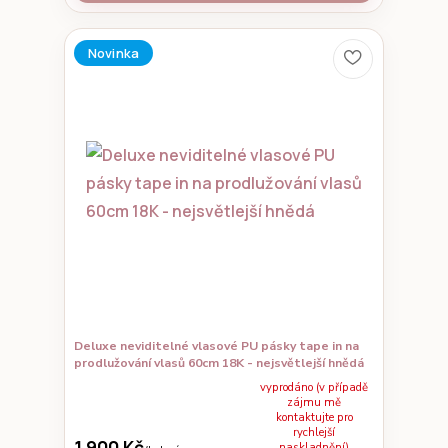
Novinka
Deluxe neviditelné vlasové PU pásky tape in na
prodlužování vlasů 60cm 18K - nejsvětlejší hnědá
vyprodáno (v případě
zájmu mě
kontaktujte pro
rychlejší
1 900 Kč
naskladnění)