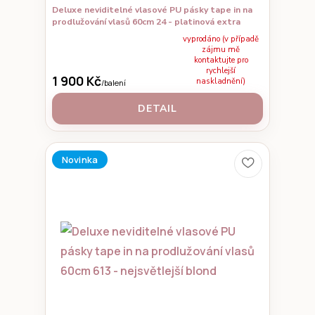
Deluxe neviditelné vlasové PU pásky tape in na
prodlužování vlasů 60cm 24 - platinová extra
vyprodáno (v případě
zájmu mě
kontaktujte pro
rychlejší
1 900 Kč
naskladnění)
/
balení
DETAIL
Novinka