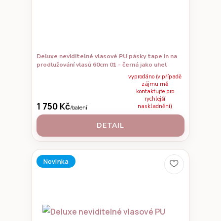
Deluxe neviditelné vlasové PU pásky tape in na
prodlužování vlasů 60cm 01 - černá jako uhel
vyprodáno (v případě
zájmu mě
kontaktujte pro
rychlejší
1 750 Kč
naskladnění)
/
balení
DETAIL
Novinka