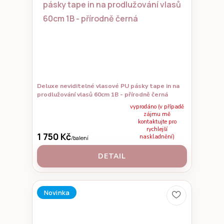
Deluxe neviditelné vlasové PU pásky tape in na
prodlužování vlasů 60cm 1B - přírodně černá
vyprodáno (v případě
zájmu mě
kontaktujte pro
rychlejší
1 750 Kč
naskladnění)
/
balení
DETAIL
Novinka