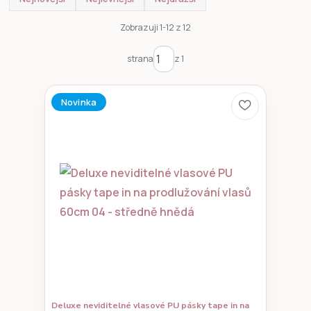
Zobrazuji 1-12 z 12
strana
z 1
Novinka
Deluxe neviditelné vlasové PU pásky tape in na