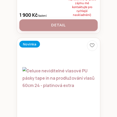
zájmu mě
kontaktujte pro
rychlejší
1 900 Kč
naskladnění)
/
balení
DETAIL
Novinka