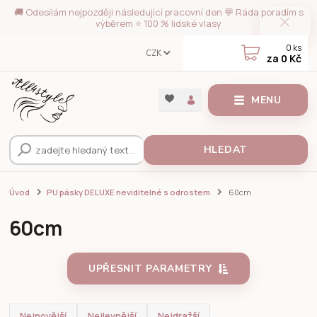
🚚 Odesílám nejpozději následující pracovní den 💬 Ráda poradím s
výběrem ⭐ 100 % lidské vlasy
0
ks
CZK
za
0 Kč
MENU
HLEDAT
Úvod
PU pásky DELUXE neviditelné s odrostem
60cm
60cm
UPŘESNIT PARAMETRY
Nejnovější
Nejlevnější
Nejdražší