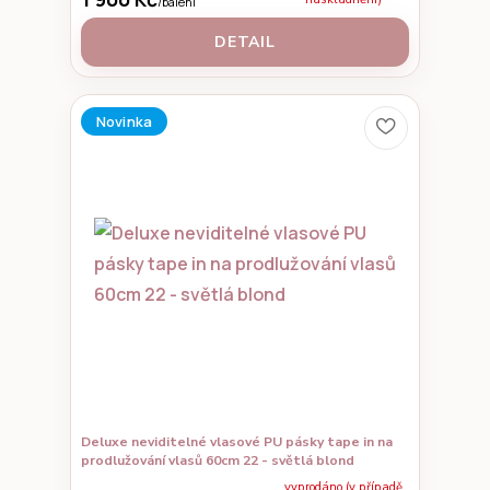
/
balení
DETAIL
Novinka
Deluxe neviditelné vlasové PU pásky tape in na
prodlužování vlasů 60cm 22 - světlá blond
vyprodáno (v případě