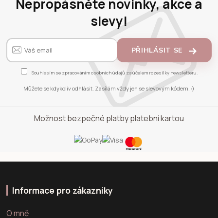
Nepropásněte novinky, akce a
slevy!
PŘIHLÁSIT SE
Souhlasím se
zpracováním osobních údajů
za účelem rozesílky newsletteru.
Můžete se kdykoliv odhlásit. Zasílám vždy jen se slevovým kódem. :)
Možnost bezpečné platby platební kartou
Informace pro zákazníky
O mně