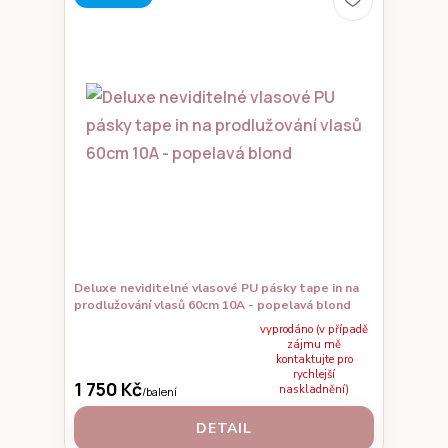
Deluxe neviditelné vlasové PU pásky tape in na
prodlužování vlasů 60cm 10A - popelavá blond
vyprodáno (v případě
zájmu mě
kontaktujte pro
rychlejší
1 750 Kč
naskladnění)
/
balení
DETAIL