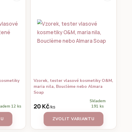
 kosmetiky
Vzorek, tester vlasové kosmetiky O&M,
maria nila, Bouclème nebo Almara
Soap
Skladem
20 Kč
ladem 12 ks
191 ks
/
ks
TU
ZVOLIT VARIANTU