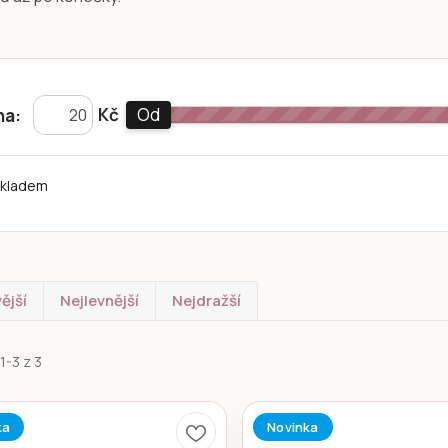
Kč
Od
na:
kladem
ější
Nejlevnější
Nejdražší
1-3 z 3
ka
Novinka