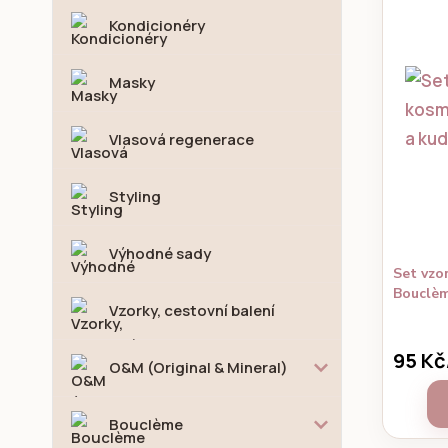
Kondicionéry
Masky
Vlasová regenerace
Styling
Výhodné sady
Set vzo
Bouclèm
Vzorky, cestovní balení
95 Kč
O&M (Original & Mineral)
Bouclème