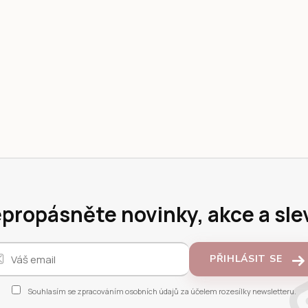
propásněte novinky, akce a sle
PŘIHLÁSIT SE
Souhlasím se
zpracováním osobních údajů
za účelem rozesílky newsletteru.