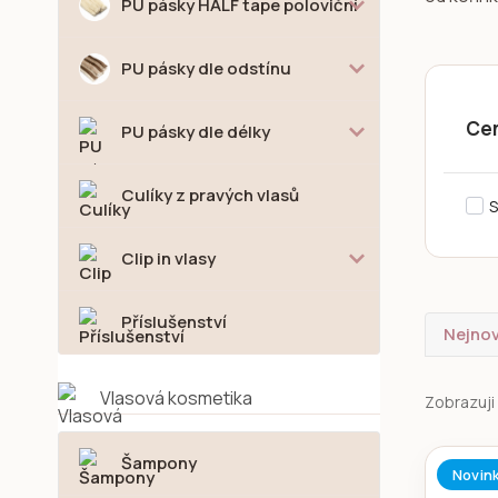
PU pásky HALF tape poloviční
PU pásky dle odstínu
Ce
PU pásky dle délky
Culíky z pravých vlasů
S
Clip in vlasy
Příslušenství
Nejnov
Vlasová kosmetika
Zobrazuji 
Šampony
Novin