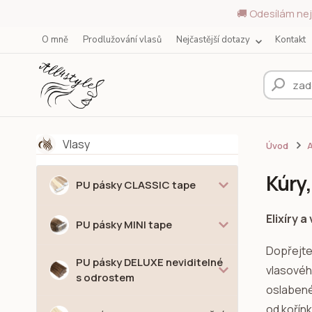
🚚 Odesílám nej
O mně
Prodlužování vlasů
Nejčastější dotazy
Kontakt
Vlasy
Úvod
Kúry,
PU pásky CLASSIC tape
Elixíry 
PU pásky MINI tape
Dopřejte
PU pásky DELUXE neviditelné
vlasového
s odrostem
oslabené 
od kořín