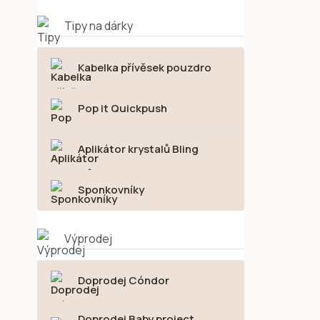
Tipy na dárky
Kabelka přívěsek pouzdro
Pop it Quickpush
Aplikátor krystalů Bling
Sponkovníky
Výprodej
Doprodej Cóndor
Doprodej Baby project