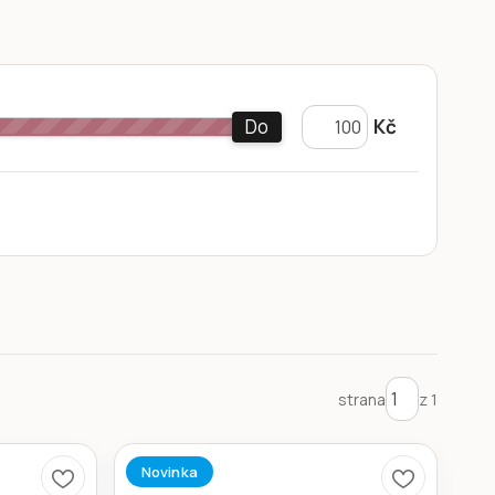
Do
Kč
strana
z 1
Novinka