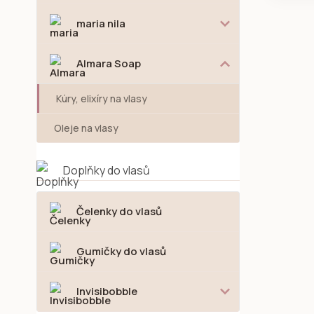
maria nila
Almara Soap
Kúry, elixíry na vlasy
Oleje na vlasy
Doplňky do vlasů
Čelenky do vlasů
Gumičky do vlasů
Invisibobble