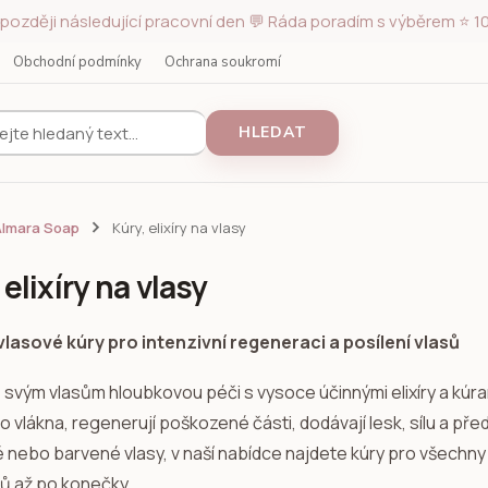
později následující pracovní den 💬 Ráda poradím s výběrem ⭐ 10
Obchodní podmínky
Ochrana soukromí
HLEDAT
Almara Soap
Kúry, elixíry na vlasy
 elixíry na vlasy
a vlasové kúry pro intenzivní regeneraci a posílení vlasů
 svým vlasům hloubkovou péči s vysoce účinnými elixíry a kúra
 vlákna, regenerují poškozené části, dodávají lesk, sílu a pře
nebo barvené vlasy, v naší nabídce najdete kúry pro všechny t
ků až po konečky.