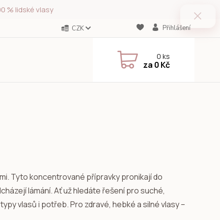
0 % lidské vlasy
Přihlášení
CZK
0
ks
za
0 Kč
mi. Tyto koncentrované přípravky pronikají do
dcházejí lámání. Ať už hledáte řešení pro suché,
ypy vlasů i potřeb. Pro zdravé, hebké a silné vlasy –