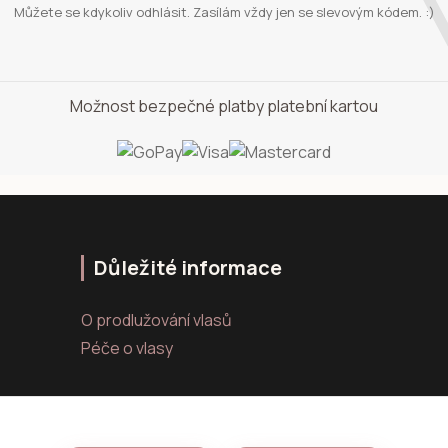
Můžete se kdykoliv odhlásit. Zasílám vždy jen se slevovým kódem. :)
Možnost bezpečné platby platební kartou
Důležité informace
O prodlužování vlasů
Péče o vlasy