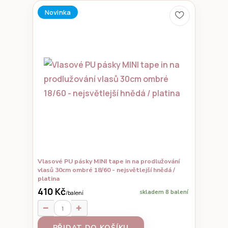
Novinka
Vlasové PU pásky MINI tape in na prodlužování
vlasů 30cm ombré 18/60 - nejsvětlejší hnědá /
platina
410 Kč
skladem 8 balení
/
balení
PŘIDAT DO KOŠÍKU