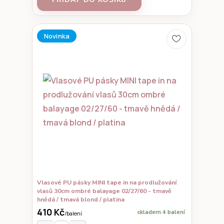
Novinka
Vlasové PU pásky MINI tape in na prodlužování
vlasů 30cm ombré balayage 02/27/60 - tmavě
hnědá / tmavá blond / platina
410 Kč
skladem 4 balení
/
balení