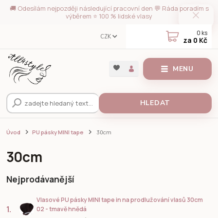
🚚 Odesílám nejpozději následující pracovní den 💬 Ráda poradím s
výběrem ⭐ 100 % lidské vlasy
0
ks
CZK
za
0 Kč
MENU
HLEDAT
Úvod
PU pásky MINI tape
30cm
30cm
Nejprodávanější
Vlasové PU pásky MINI tape in na prodlužování vlasů 30cm
1.
02 - tmavě hnědá