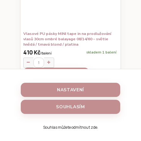
Vlasové PU pásky MINI tape in na prodlužování
vlasů 30cm ombré balayage 08/14/60 - světle
hnědá / tmavá blond / platina
410 Kč
skladem 1 balení
/
balení
PŘIDAT DO KOŠÍKU
NASTAVENÍ
SOUHLASÍM
Souhlas můžete odmítnout
zde
.