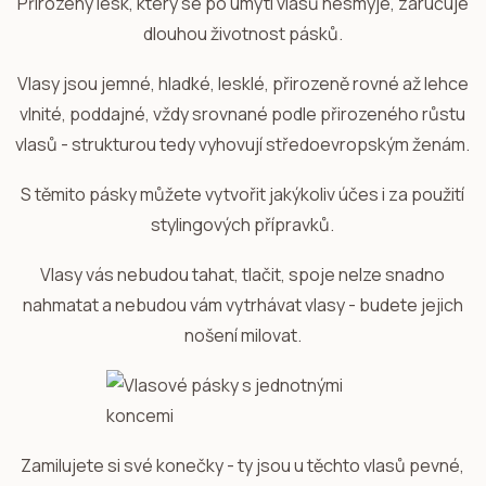
Přirozený lesk, který se po umytí vlasů nesmyje, zaručuje
dlouhou životnost pásků.
Vlasy jsou jemné, hladké, lesklé, přirozeně rovné až lehce
vlnité, poddajné, vždy srovnané podle přirozeného růstu
vlasů - strukturou tedy vyhovují středoevropským ženám.
S těmito pásky můžete vytvořit jakýkoliv účes i za použití
stylingových přípravků.
Vlasy vás nebudou tahat, tlačit, spoje nelze snadno
nahmatat a nebudou vám vytrhávat vlasy - budete jejich
nošení milovat.
Zamilujete si své konečky - ty jsou u těchto vlasů pevné,