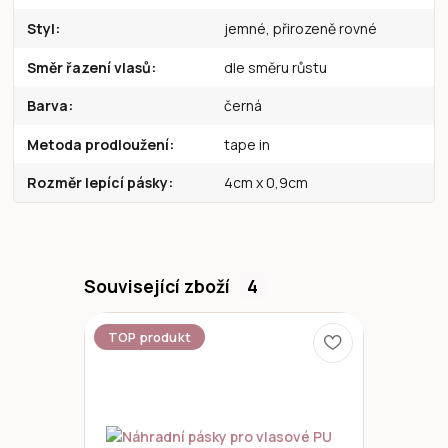
Styl
jemné, přirozeně rovné
Směr řazení vlasů
dle směru růstu
Barva
černá
Metoda prodloužení
tape in
Rozměr lepící pásky
4cm x 0,9cm
Související zboží
4
TOP produkt
Novinka