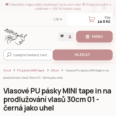
🚚 Odesílám nejpozději následující pracovní den 💬 Ráda poradím s
výběrem ⭐ 100 % lidské vlasy
0
ks
CZK
za
0 Kč
MENU
HLEDAT
Úvod
PU pásky MINI tape
30cm
Vlasové PU pásky MINI tape in na
prodlužování vlasů 30cm 01 - černá jako uhel
Vlasové PU pásky MINI tape in na
prodlužování vlasů 30cm 01 -
černá jako uhel