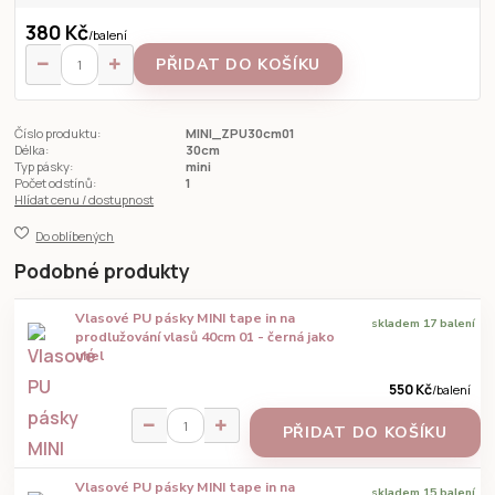
380 Kč
/
balení
PŘIDAT DO KOŠÍKU
Číslo produktu:
MINI_ZPU30cm01
Délka:
30cm
Typ pásky:
mini
Počet odstínů:
1
Hlídat cenu / dostupnost
Do oblíbených
Podobné produkty
Vlasové PU pásky MINI tape in na
skladem 17 balení
prodlužování vlasů 40cm 01 - černá jako
uhel
550 Kč
/
balení
PŘIDAT DO KOŠÍKU
Vlasové PU pásky MINI tape in na
skladem 15 balení