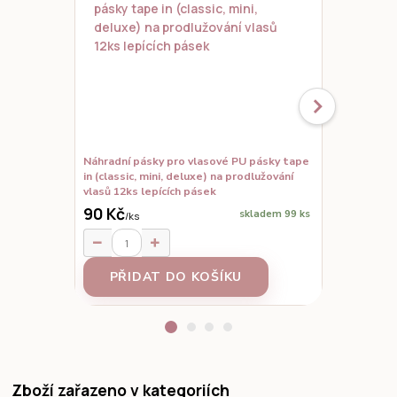
Náhradní pásky pro vlasové PU pásky tape
Set vzorků,
in (classic, mini, deluxe) na prodlužování
prodloužené
vlasů 12ks lepících pásek
90 Kč
skladem 99 ks
/
ks
95 Kč
/
ks
PŘIDAT DO KOŠÍKU
Z
Zboží zařazeno v kategoriích