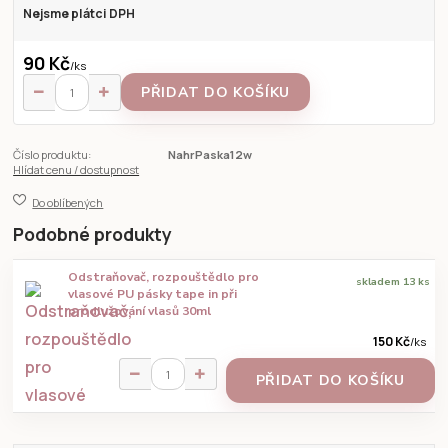
Nejsme plátci DPH
90 Kč
/
ks
PŘIDAT DO KOŠÍKU
Číslo produktu:
NahrPaska12w
Hlídat cenu / dostupnost
Do oblíbených
Podobné produkty
Odstraňovač, rozpouštědlo pro
skladem 13 ks
vlasové PU pásky tape in při
prodlužování vlasů 30ml
150 Kč
/
ks
PŘIDAT DO KOŠÍKU