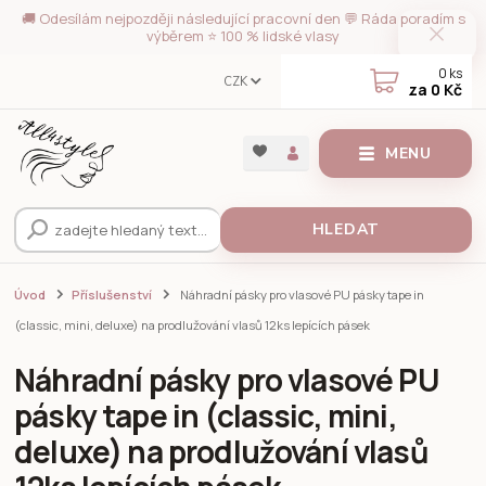
🚚 Odesílám nejpozději následující pracovní den 💬 Ráda poradím s
výběrem ⭐ 100 % lidské vlasy
0
ks
CZK
za
0 Kč
MENU
HLEDAT
Úvod
Příslušenství
Náhradní pásky pro vlasové PU pásky tape in
(classic, mini, deluxe) na prodlužování vlasů 12ks lepících pásek
Náhradní pásky pro vlasové PU
pásky tape in (classic, mini,
deluxe) na prodlužování vlasů