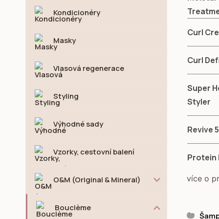
Treatm
Kondicionéry
Curl Cr
Masky
Curl Def
Vlasová regenerace
Super H
Styling
Styler
Výhodné sady
Revive 5
Vzorky, cestovní balení
Protein
více o p
O&M (Original & Mineral)
Bouclème
Šamp