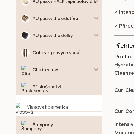
PU pásky HALF tape poloviční
✔
Intenz
PU pásky dle odstínu
✔
Přírod
PU pásky dle délky
Přehle
Culíky z pravých vlasů
Produkt
Hydratin
Clip in vlasy
Cleanse
Příslušenství
Curl Cl
Vlasová kosmetika
Curl Co
Intensiv
Šampony
Moistur