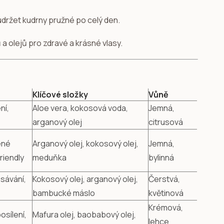
udržet kudrny pružné po celý den.
 a olejů pro zdravé a krásné vlasy.
Klíčové složky
Vůně
ní,
Aloe vera, kokosová voda,
Jemná,
arganový olej
citrusová
ené
Arganový olej, kokosový olej,
Jemná,
riendly
meduňka
bylinná
sávání,
Kokosový olej, arganový olej,
Čerstvá,
bambucké máslo
květinová
Krémová,
sílení,
Mafura olej, baobabový olej,
lehce