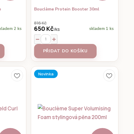
e
Bouclème Protein Booster 30ml
816 Kč
650 Kč
kladem 2 ks
skladem 1 ks
/
ks
PŘIDAT DO KOŠÍKU
Novinka