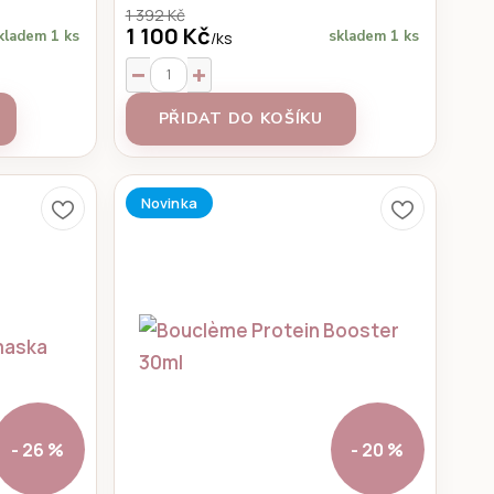
1 392 Kč
1 100 Kč
kladem 1 ks
skladem 1 ks
/
ks
PŘIDAT DO KOŠÍKU
Novinka
- 26 %
- 20 %