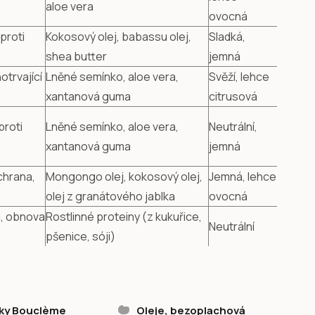
aloe vera
ovocná
proti
Kokosový olej, babassu olej,
Sladká,
shea butter
jemná
otrvající
Lněné semínko, aloe vera,
Svěží, lehce
xantanová guma
citrusová
proti
Lněné semínko, aloe vera,
Neutrální,
xantanová guma
jemná
chrana,
Mongongo olej, kokosový olej,
Jemná, lehce
olej z granátového jablka
ovocná
a, obnova
Rostlinné proteiny (z kukuřice,
Neutrální
pšenice, sóji)
ky Bouclème
Oleje, bezoplachová