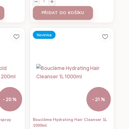
PŘIDAT DO KOŠÍKU
Novinka
- 20 %
- 21 %
rspray
Bouclème Hydrating Hair Cleanser 1L
1000ml