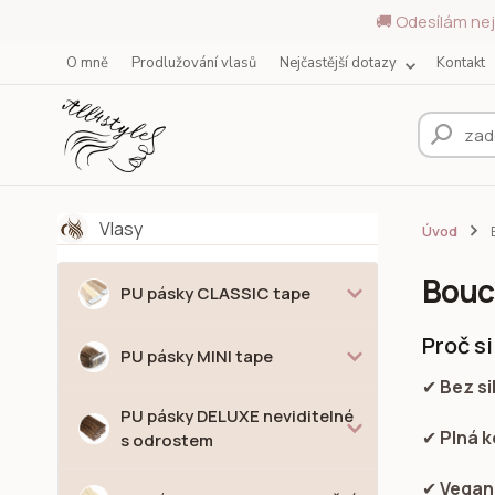
🚚 Odesílám nej
O mně
Prodlužování vlasů
Nejčastější dotazy
Kontakt
Vlasy
Úvod
Bouc
PU pásky CLASSIC tape
Proč s
PU pásky MINI tape
✔
Bez si
PU pásky DELUXE neviditelné
✔
Plná k
s odrostem
✔
Vegans