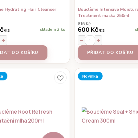
e Hydrating Hair Cleanser
Bouclème Intensive Moistur
Treatment maska 250ml
816 Kč
Kč
600 Kč
skladem 2 ks
s
/
ks
/
ks
IDAT DO KOŠÍKU
PŘIDAT DO KOŠÍKU
ka
Novinka