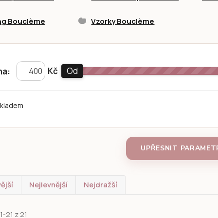
ing Bouclème
Vzorky Bouclème
Kč
Od
na:
kladem
UPŘESNIT PARAMET
ější
Nejlevnější
Nejdražší
1-21 z 21