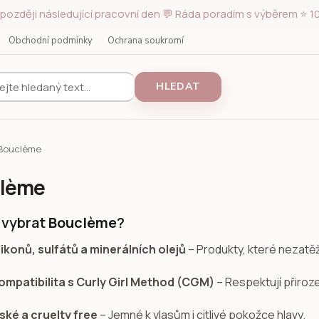
později následující pracovní den 💬 Ráda poradím s výběrem ⭐ 10
Obchodní podmínky
Ochrana soukromí
HLEDAT
Bouclème
lème
i vybrat
Bouclème
?
likonů, sulfátů a minerálních olejů
– Produkty, které nezatěžu
ompatibilita s Curly Girl Method (CGM)
– Respektují přiroze
ké a cruelty free
– Jemné k vlasům i citlivé pokožce hlavy.