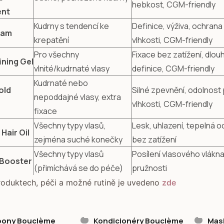
hebkost, CGM-friendly
ent
Kudrny s tendencí ke
Definice, výživa, ochrana 
eam
krepatění
vlhkosti, CGM-friendly
Pro všechny
Fixace bez zatížení, dlouh
ining Gel
vlnité/kudrnaté vlasy
definice, CGM-friendly
Kudrnaté nebo
old
Silné zpevnění, odolnost 
nepoddajné vlasy, extra
vlhkosti, CGM-friendly
fixace
Všechny typy vlasů,
Lesk, uhlazení, tepelná o
 Hair Oil
zejména suché konečky
bez zatížení
Všechny typy vlasů
Posílení vlasového vlákn
 Booster
(přimíchává se do péče)
pružnosti
roduktech, péči a možné rutině je uvedeno
zde
ony Bouclème
Kondicionéry Bouclème
Mas