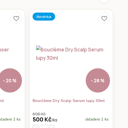
Novinka
- 20 %
- 28 %
ml
Bouclème Dry Scalp Serum lupy 30ml
696 Kč
500 Kč
kladem 2 ks
skladem 1 ks
/
ks