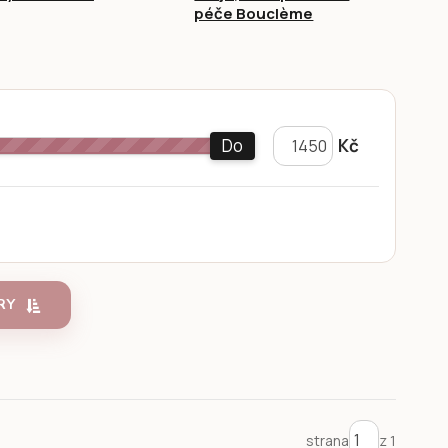
péče Bouclème
Do
Kč
RY
strana
z 1