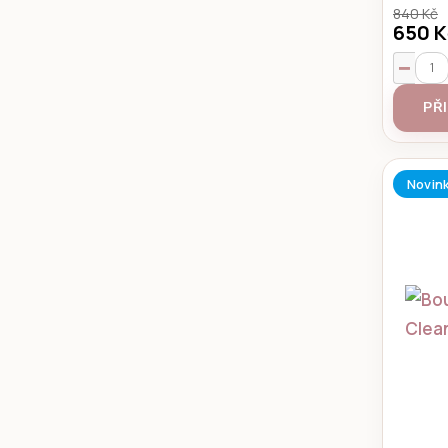
840 Kč
650 K
PŘ
Novin