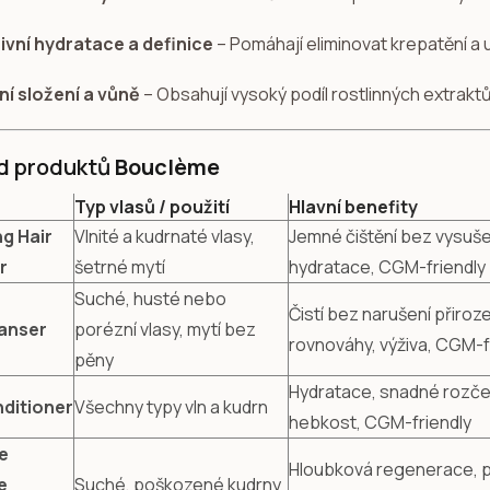
ivní hydratace a definice
– Pomáhají eliminovat krepatění a 
ní složení a vůně
– Obsahují vysoký podíl rostlinných extraktů
d produktů
Bouclème
Typ vlasů / použití
Hlavní benefity
g Hair
Vlnité a kudrnaté vlasy,
Jemné čištění bez vysuše
r
šetrné mytí
hydratace, CGM-friendly
Suché, husté nebo
Čistí bez narušení přiroz
eanser
porézní vlasy, mytí bez
rovnováhy, výživa, CGM-f
pěny
Hydratace, snadné rozče
nditioner
Všechny typy vln a kudrn
hebkost, CGM-friendly
e
Hloubková regenerace, po
e
Suché, poškozené kudrny