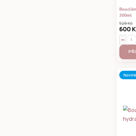
Bouclèm
300ml
528 Kč
600 
PŘ
Novin