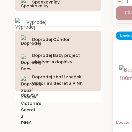
Sponkovníky
PŘ
Výprodej
Novin
Doprodej Cóndor
Doprodej Baby project
oblečení a doplňky
Doprodej zboží značek
Victoria's Secret a PINK
Bouclèm