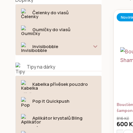
Čelenky do vlasů
Novin
Gumičky do vlasů
Invisibobble
Tipy na dárky
Kabelka přívěsek pouzdro
Pop it Quickpush
Bouclèm
šampon
Aplikátor krystalů Bling
816 Kč
600 