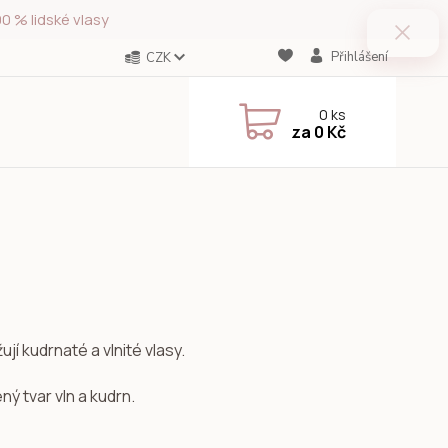
0 % lidské vlasy
Přihlášení
CZK
0
ks
za
0 Kč
jí kudrnaté a vlnité vlasy.
ný tvar vln a kudrn.