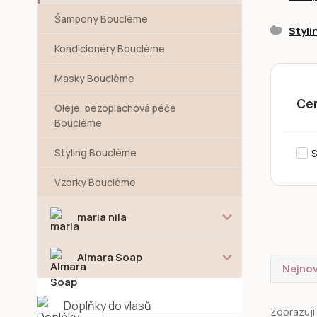
Šampony Bouclème
Styl
Kondicionéry Bouclème
Masky Bouclème
Ce
Oleje, bezoplachová péče
Bouclème
Styling Bouclème
S
Vzorky Bouclème
maria nila
Almara Soap
Nejnov
Doplňky do vlasů
Zobrazuji 