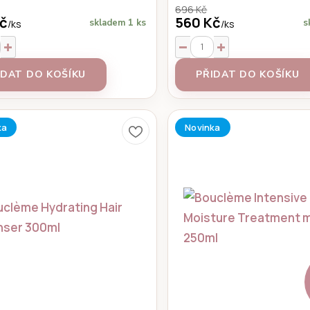
696 Kč
č
560 Kč
skladem 1 ks
s
/
ks
/
ks
IDAT DO KOŠÍKU
PŘIDAT DO KOŠÍKU
ka
Novinka