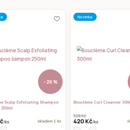
ka
Novinka
- 26 %
e Scalp Exfoliating Shampoo
Bouclème Curl Cleanser 300
 250ml
528 Kč
Kč
420 Kč
skladem 1 ks
s
/
ks
/
ks