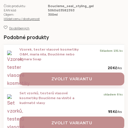
Číslo produktu:
Boucleme_seal_styling_gel
EAN kód:
5060403582393
Objem:
300ml
Hlídat cenu / dostupnost
Do oblíbených
Podobné produkty
Vzorek, tester vlasové kosmetiky
Skladem 191 ks
O&M, maria nila, Bouclème nebo
Almara Soap
20 Kč
/
ks
ZVOLIT VARIANTU
Set vzorků, testerů vlasové
skladem 6 ks
kosmetiky Bouclème na vlnité a
kudrnaté vlasy
95 Kč
/
ks
ZVOLIT VARIANTU