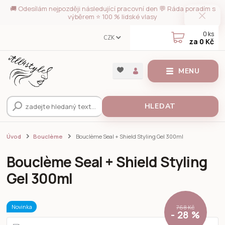
🚚 Odesílám nejpozději následující pracovní den 💬 Ráda poradím s
výběrem ⭐ 100 % lidské vlasy
0
ks
CZK
za
0 Kč
MENU
HLEDAT
Úvod
Bouclème
Bouclème Seal + Shield Styling Gel 300ml
Bouclème Seal + Shield Styling
Gel 300ml
Novinka
768 Kč
- 28 %