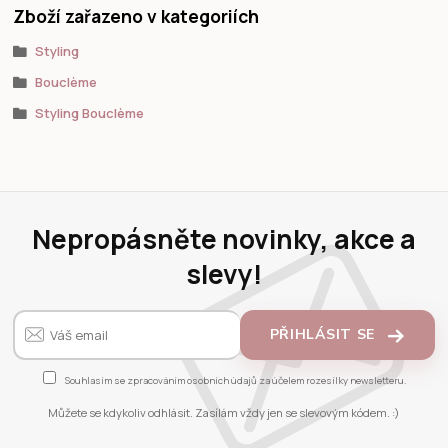
Zboží zařazeno v kategoriích
Styling
Bouclème
Styling Bouclème
Nepropásněte novinky, akce a
slevy!
PŘIHLÁSIT SE
Souhlasím se
zpracováním osobních údajů
za účelem rozesílky newsletteru.
Můžete se kdykoliv odhlásit. Zasílám vždy jen se slevovým kódem. :)