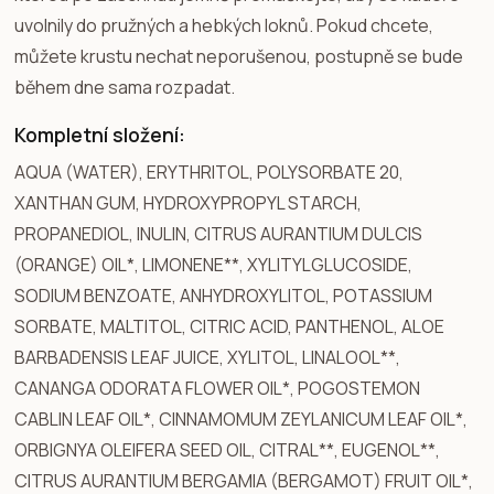
uvolnily do pružných a hebkých loknů. Pokud chcete,
můžete krustu nechat neporušenou, postupně se bude
během dne sama rozpadat.
Kompletní složení:
AQUA (WATER), ERYTHRITOL, POLYSORBATE 20,
XANTHAN GUM, HYDROXYPROPYL STARCH,
PROPANEDIOL, INULIN, CITRUS AURANTIUM DULCIS
(ORANGE) OIL*, LIMONENE**, XYLITYLGLUCOSIDE,
SODIUM BENZOATE, ANHYDROXYLITOL, POTASSIUM
SORBATE, MALTITOL, CITRIC ACID, PANTHENOL, ALOE
BARBADENSIS LEAF JUICE, XYLITOL, LINALOOL**,
CANANGA ODORATA FLOWER OIL*, POGOSTEMON
CABLIN LEAF OIL*, CINNAMOMUM ZEYLANICUM LEAF OIL*,
ORBIGNYA OLEIFERA SEED OIL, CITRAL**, EUGENOL**,
CITRUS AURANTIUM BERGAMIA (BERGAMOT) FRUIT OIL*,