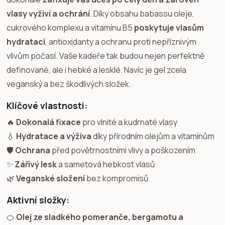
vlasy vyživí a ochrání
. Díky obsahu babassu oleje,
cukrového komplexu a vitamínu B5
poskytuje vlasům
hydrataci
, antioxidanty a ochranu proti nepříznivým
vlivům počasí. Vaše kadeře tak budou nejen perfektně
definované, ale i hebké a lesklé. Navíc je gel zcela
veganský a bez škodlivých složek.
Klíčové vlastnosti:
🔥
Dokonalá fixace
pro vlnité a kudrnaté vlasy
💧
Hydratace a výživa
díky přírodním olejům a vitamínům
🛡️
Ochrana
před povětrnostními vlivy a poškozením
✨
Zářivý lesk
a sametová hebkost vlasů
🌿
Veganské složení
bez kompromisů
Aktivní složky:
🍊
Olej ze sladkého pomeranče, bergamotu a