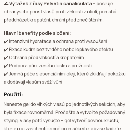
🌊
Výtažek z řasy Pelvetia canaliculata
– posiluje
obranyschopnost vlasů proti vlhkosti z okolí, pomáhá
předcházet krepatění, chrání před znečištěním.
Hlavní benefity podle složení:
✔️ Intenzivní hydratace a ochrana proti vysoušení
✔️ Fixace kudrn bez tvrdého nebo lepkavého efektu
✔️ Ochrana před vlhkostí a krepatěním
✔️ Podpora přirozeného lesku a pružnosti
✔️ Jemná péče s esenciálními oleji, které zklidňují pokožku
a dodávají vlasům svěží vůni
Použití:
Naneste gel do vlhkých vlasů po jednotlivých sekcích, aby
byla fixace rovnoměrná. Pročešte a vytvořte požadovaný
styling. Vlasy poté vysušte – gel vytvoří pevnou krustu,
kterou po zaschnutí jemně promačkejte, aby se kadeře