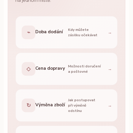
na jednom místě.
Kdy můžete
⌁
Doba dodání
→
zásilku očekávat
Možnosti doručení
◇
Cena dopravy
→
a poštovné
Jak postupovat
↻
Výměna zboží
→
při výměně
odstínu