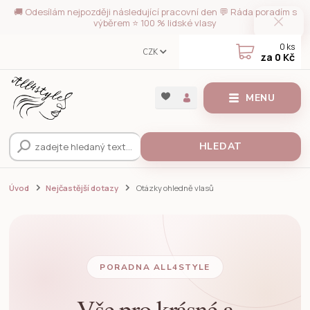
🚚 Odesílám nejpozději následující pracovní den 💬 Ráda poradím s
výběrem ⭐ 100 % lidské vlasy
0
ks
CZK
za
0 Kč
MENU
HLEDAT
Úvod
Nejčastější dotazy
Otázky ohledně vlasů
PORADNA ALL4STYLE
Vše pro krásné a