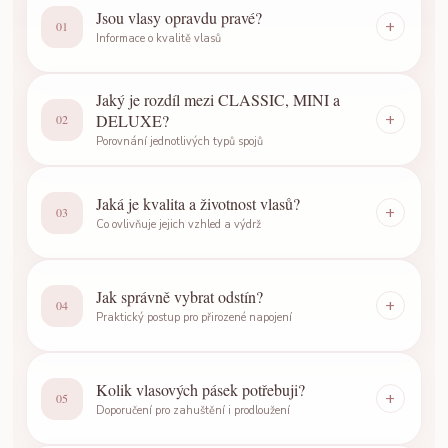
Jsou vlasy opravdu pravé?
+
01
Informace o kvalitě vlasů
Jaký je rozdíl mezi CLASSIC, MINI a
+
DELUXE?
02
Porovnání jednotlivých typů spojů
Jaká je kvalita a životnost vlasů?
+
03
Co ovlivňuje jejich vzhled a výdrž
Jak správně vybrat odstín?
+
04
Praktický postup pro přirozené napojení
Kolik vlasových pásek potřebuji?
+
05
Doporučení pro zahuštění i prodloužení