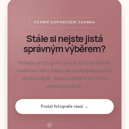
OSOBNÍ DOPORUČENÍ ZDARMA
Stále si nejste jistá
správným výběrem?
Pošlete mi fotografie svých vlasů na denním
světle bez filtru. Ráda vám osobně doporučím
vhodný odstín, délku i potřebné množství
vlasových pásek.
Poslat fotografie vlasů →
✓