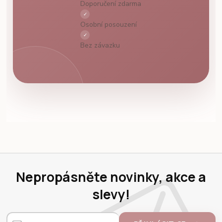
Doporučení zdarma
✓
Osobní posouzení
✓
Bez závazku
Nepropásněte novinky, akce a
slevy!