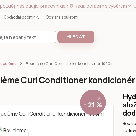
později následující pracovní den 💬 Ráda poradím s výběrem ⭐ 10
Obchodní podmínky
Ochrana soukromí
HLEDAT
Bouclème
Bouclème Curl Conditioner kondicionér 1000ml
lème Curl Conditioner kondicioné
Hyd
1 512 Kč
slož
- 21 %
dod
Boucle
kudrna