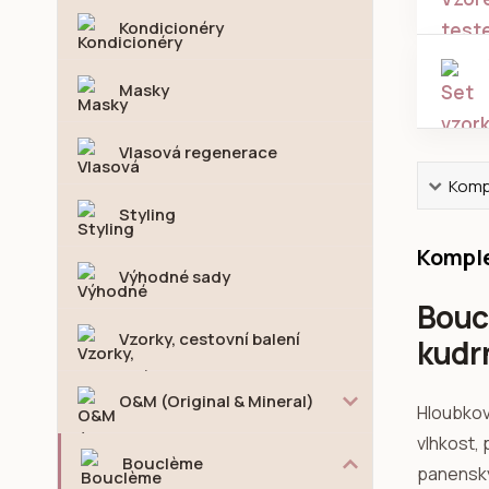
Kondicionéry
Masky
Vlasová regenerace
Kompl
Styling
Komple
Výhodné sady
Bouc
Vzorky, cestovní balení
kudr
O&M (Original & Mineral)
Hloubkov
vlhkost, 
Bouclème
panenský