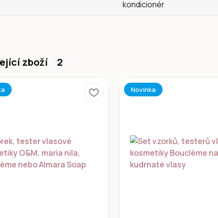
kondicionér
ející zboží
2
ka
Novinka