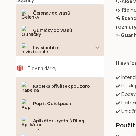
🍃
Aloe 
🌿
Ricino
Čelenky do vlasů
🌸
Esenc
rozmarý
Gumičky do vlasů
✨
Guar 
Invisibobble
Hlavní b
Tipy na dárky
✔️ Intenz
✔️ Posilu
Kabelka přívěsek pouzdro
✔️ Dodáv
✔️ Detoxi
Pop it Quickpush
✔️ Umožň
Aplikátor krystalů Bling
Použit