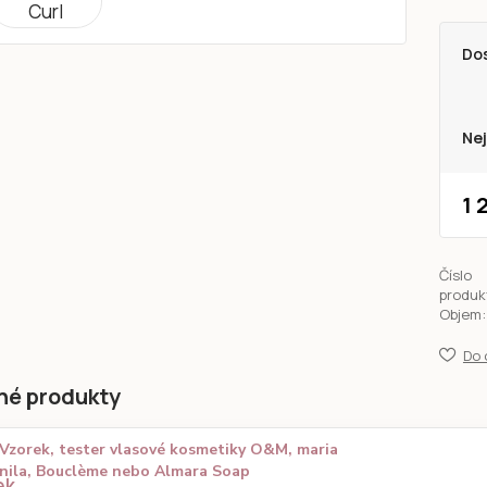
Do
Nej
1 
Číslo
produk
Objem:
Do 
né produkty
Vzorek, tester vlasové kosmetiky O&M, maria
nila, Bouclème nebo Almara Soap