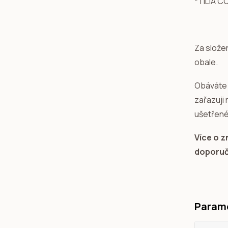
*TILIA C
Za slože
obale.
Obáváte 
zařazuji
ušetřené
Více o 
doporu
Param