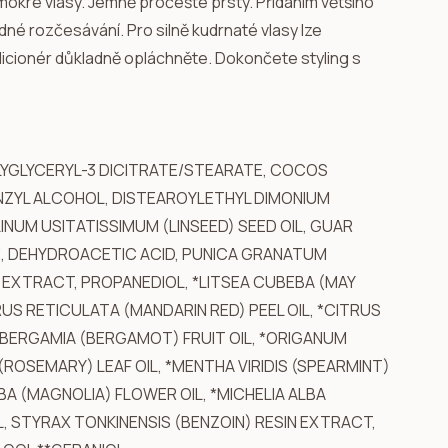
okré vlasy. Jemně pročešte prsty. Přidáním většího
dné rozčesávání. Pro silně kudrnaté vlasy lze
ndicionér důkladně opláchněte. Dokončete styling s
LYGLYCERYL-3 DICITRATE/STEARATE, COCOS
BENZYL ALCOHOL, DISTEAROYLETHYL DIMONIUM
NUM USITATISSIMUM (LINSEED) SEED OIL, GUAR
 DEHYDROACETIC ACID, PUNICA GRANATUM
 EXTRACT, PROPANEDIOL, *LITSEA CUBEBA (MAY
RUS RETICULATA (MANDARIN RED) PEEL OIL, *CITRUS
 BERGAMIA (BERGAMOT) FRUIT OIL, *ORIGANUM
ROSEMARY) LEAF OIL, *MENTHA VIRIDIS (SPEARMINT)
BA (MAGNOLIA) FLOWER OIL, *MICHELIA ALBA
, STYRAX TONKINENSIS (BENZOIN) RESIN EXTRACT,