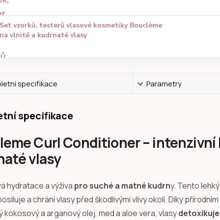
Set vzorků, testerů vlasové kosmetiky Bouclème
na vlnité a kudrnaté vlasy
etní specifikace
Parametry
tní specifikace
leme Curl Conditioner – intenzivní
naté vlasy
á hydratace a výživa
pro suché a matné kudrn
y. Tento lehký
posiluje a chrání vlasy před škodlivými vlivy okolí. Díky přírod
 kokosový a arganový olej, med a aloe vera, vlasy
detoxikuje