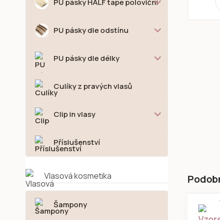
PU pásky HALF tape poloviční
PU pásky dle odstínu
PU pásky dle délky
Culíky z pravých vlasů
Clip in vlasy
Příslušenství
Vlasová kosmetika
Podob
Šampony