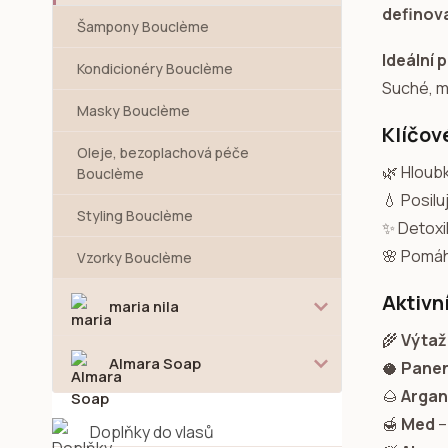
definov
Šampony Bouclème
Ideální 
Kondicionéry Bouclème
Suché, ma
Masky Bouclème
Klíčov
Oleje, bezoplachová péče
🌿 Hloub
Bouclème
💧 Posilu
Styling Bouclème
✨ Detoxik
🌸 Pomáh
Vzorky Bouclème
Aktivní
maria nila
🌾
Výtaž
Almara Soap
🥥
Panen
🌰
Argan
🍯
Med
–
Doplňky do vlasů