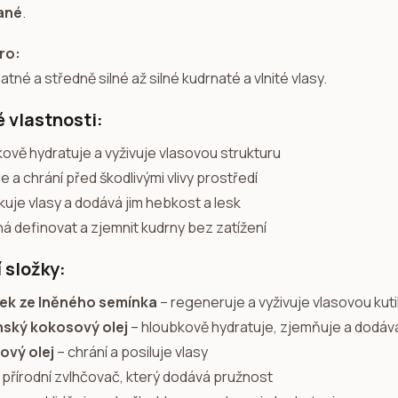
ané
.
pro:
tné a středně silné až silné kudrnaté a vlnité vlasy.
é vlastnosti:
kově hydratuje a vyživuje vlasovou strukturu
je a chrání před škodlivými vlivy prostředí
uje vlasy a dodává jim hebkost a lesk
á definovat a zjemnit kudrny bez zatížení
 složky:
ek ze lněného semínka
– regeneruje a vyživuje vlasovou kuti
ský kokosový olej
– hloubkově hydratuje, zjemňuje a dodává
ový olej
– chrání a posiluje vlasy
 přírodní zvlhčovač, který dodává pružnost