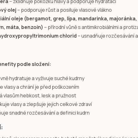
vera
– zklidňuje pokožku hlavy a podporuje hydrataci
vý olej
– podporuje růst a posiluje vlasové vlákno
iální oleje (bergamot, grep, lípa, mandarinka, majoránka
n, máta, benzoin)
– přírodní vůně s antimikrobiálními a protiz
hydroxypropyltrimonium chlorid
– usnadňuje rozčesávání a 
enefity podle složení:
ivně hydratuje a vyživuje suché kudrny
je vlasy a chrání je před poškozením
á vlasům hebkost, lesk a pružnost
kuje vlasy a zlepšuje jejich celkové zdraví
uje snadné rozčesávání a definici kudrn
í: