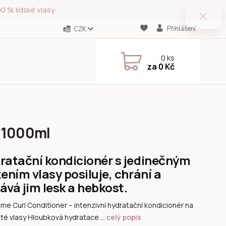
0 % lidské vlasy
Přihlášení
CZK
0
ks
za
0 Kč
r 1000ml
ratační kondicionér s jedinečným
ením vlasy posiluje, chrání a
ává jim lesk a hebkost.
me Curl Conditioner – intenzivní hydratační kondicionér na
té vlasy Hloubková hydratace ...
celý popis