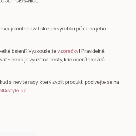
ALOOL **GERANIOL
učuji kontrolovat složení výrobku přímo na jeho
velké balení? Vyzkoušejte
vzorečky
!
Pravidelně
at – nebo je využít na cesty, kde oceníte každé
okud si nevíte rady, který zvolit produkt, podívejte se na
ll4style.cz
.