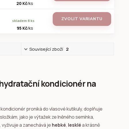
20 Kč
/
ks
ZVOLIT VARIANTU
skladem 6 ks
95 Kč
/
ks
Související zboží
2
 hydratační kondicionér na
 kondicionér proniká do vlasové kutikuly, doplňuje
ním složkám, jako je výtažek ze lněného semínka,
, vyživuje a zanechává je
hebké
,
lesklé
a krásně