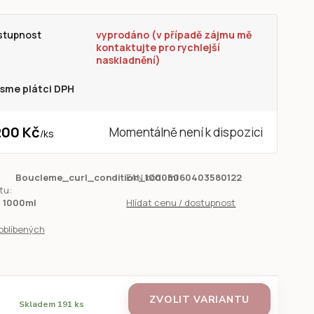
stupnost
vyprodáno (v případě zájmu mě
kontaktujte pro rychlejší
naskladnění)
sme plátci DPH
200 Kč
Momentálně není k dispozici
/
ks
Boucleme_curl_condition_1000ml
EAN kód:
5060403580122
tu:
1000ml
Hlídat cenu / dostupnost
oblíbených
ZVOLIT VARIANTU
Skladem 191 ks