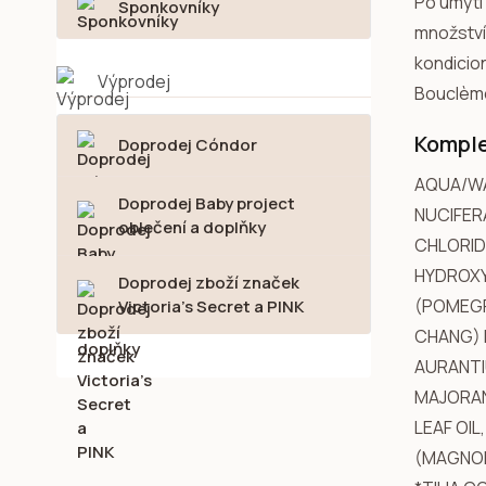
Po umytí
Sponkovníky
množství 
kondicio
Výprodej
Bouclème
Komple
Doprodej Cóndor
AQUA/WA
Doprodej Baby project
NUCIFER
oblečení a doplňky
CHLORID
HYDROXY
Doprodej zboží značek
(POMEGR
Victoria's Secret a PINK
CHANG) F
AURANTI
MAJORAN
LEAF OIL
(MAGNOL