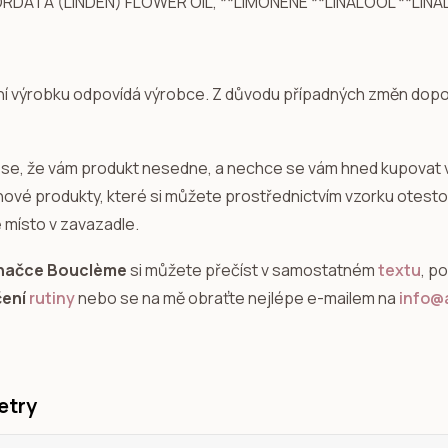
ORDATA (LINDEN) FLOWER OIL, **LIMONENE **LINALOOL **LIN
ní výrobku odpovídá výrobce. Z důvodu případných změn dopor
se, že vám produkt nesedne, a nechce se vám hned kupovat 
 nové produkty, které si můžete prostřednictvím vzorku otestov
 místo v zavazadle.
značce Bouclème
si můžete přečíst v samostatném
textu
, p
čení
rutiny
nebo se na mě obraťte nejlépe e-mailem na
info@a
etry