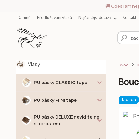
🚚 Odesílám nej
O mně
Prodlužování vlasů
Nejčastější dotazy
Kontakt
Vlasy
Úvod
Bouc
PU pásky CLASSIC tape
PU pásky MINI tape
Novinka
PU pásky DELUXE neviditelné
s odrostem