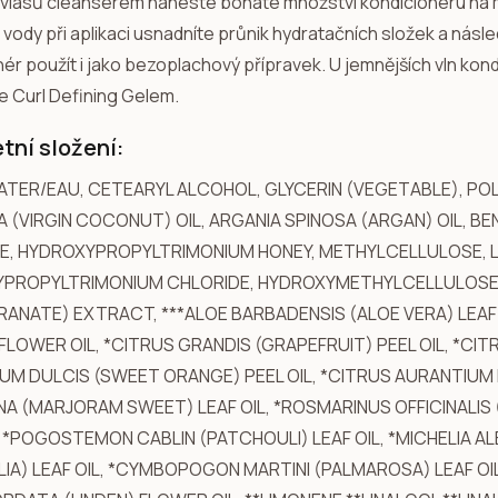
 vlasů cleanserem naneste bohaté množství kondicionéru na m
vody při aplikaci usnadníte průnik hydratačních složek a násle
nér použít i jako bezoplachový přípravek. U jemnějších vln ko
 Curl Defining Gelem.
tní složení:
TER/EAU, CETEARYL ALCOHOL, GLYCERIN (VEGETABLE), PO
A (VIRGIN COCONUT) OIL, ARGANIA SPINOSA (ARGAN) OIL, 
E, HYDROXYPROPYLTRIMONIUM HONEY, METHYLCELLULOSE, LI
PROPYLTRIMONIUM CHLORIDE, HYDROXYMETHYLCELLULOSE,
ANATE) EXTRACT, ***ALOE BARBADENSIS (ALOE VERA) LEAF
LOWER OIL, *CITRUS GRANDIS (GRAPEFRUIT) PEEL OIL, *CIT
UM DULCIS (SWEET ORANGE) PEEL OIL, *CITRUS AURANTIUM
A (MARJORAM SWEET) LEAF OIL, *ROSMARINUS OFFICINALIS (
, *POGOSTEMON CABLIN (PATCHOULI) LEAF OIL, *MICHELIA AL
IA) LEAF OIL, *CYMBOPOGON MARTINI (PALMAROSA) LEAF OIL