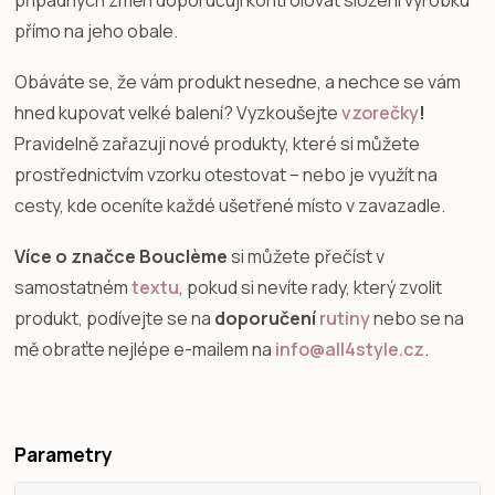
přímo na jeho obale.
Obáváte se, že vám produkt nesedne, a nechce se vám
hned kupovat velké balení? Vyzkoušejte
vzorečky
!
Pravidelně zařazuji nové produkty, které si můžete
prostřednictvím vzorku otestovat – nebo je využít na
cesty, kde oceníte každé ušetřené místo v zavazadle.
Více o značce Bouclème
si můžete přečíst v
samostatném
textu
, pokud si nevíte rady, který zvolit
produkt, podívejte se na
doporučení
rutiny
nebo se na
mě obraťte nejlépe e-mailem na
info@all4style.cz
.
Parametry