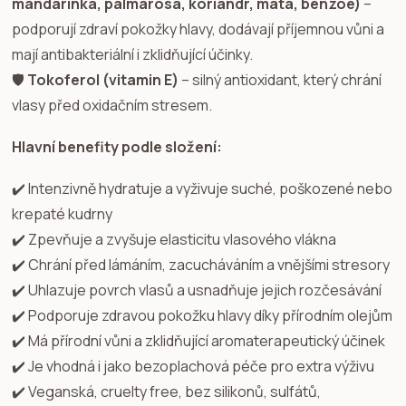
mandarinka, palmarosa, koriandr, máta, benzoe)
–
podporují zdraví pokožky hlavy, dodávají příjemnou vůni a
mají antibakteriální i zklidňující účinky.
🛡️
Tokoferol (vitamin E)
– silný antioxidant, který chrání
vlasy před oxidačním stresem.
Hlavní benefity podle složení:
✔️ Intenzivně hydratuje a vyživuje suché, poškozené nebo
krepaté kudrny
✔️ Zpevňuje a zvyšuje elasticitu vlasového vlákna
✔️ Chrání před lámáním, zacucháváním a vnějšími stresory
✔️ Uhlazuje povrch vlasů a usnadňuje jejich rozčesávání
✔️ Podporuje zdravou pokožku hlavy díky přírodním olejům
✔️ Má přírodní vůni a zklidňující aromaterapeutický účinek
✔️ Je vhodná i jako bezoplachová péče pro extra výživu
✔️ Veganská, cruelty free, bez silikonů, sulfátů,