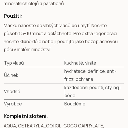
minerálních olejů a parabenů
Použití:
Masku naneste do vlhkých vlasů po umytí. Nechte
působit 5–10 minut a opláchněte. Pro extra regeneraci
nechte klidně déle nebo ji použijte jako bezoplachovou
péči v malém množství.
Typ vlasů
kudrnaté, vlnité
hydratace, definice, anti-
Účinek
frizz, ochrana
každodenní použití, styling i
Vhodné
péče
Výrobce
Bouclème
Kompletní složení:
AQUA, CETEARYL ALCOHOL, COCO CAPRYLATE,