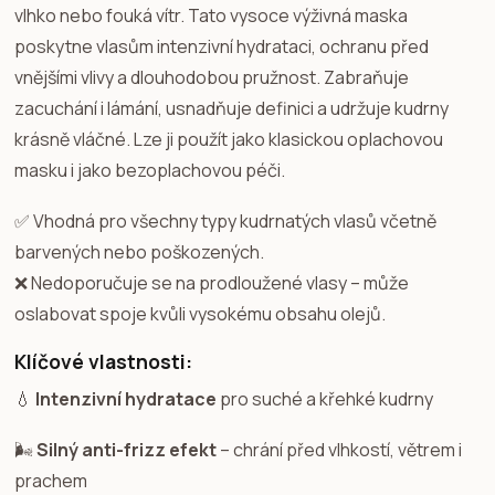
vlhko nebo fouká vítr. Tato vysoce výživná maska
poskytne vlasům intenzivní hydrataci, ochranu před
vnějšími vlivy a dlouhodobou pružnost. Zabraňuje
zacuchání i lámání, usnadňuje definici a udržuje kudrny
krásně vláčné. Lze ji použít jako klasickou oplachovou
masku i jako bezoplachovou péči.
✅ Vhodná pro všechny typy kudrnatých vlasů včetně
barvených nebo poškozených.
❌ Nedoporučuje se na prodloužené vlasy – může
oslabovat spoje kvůli vysokému obsahu olejů.
Klíčové vlastnosti:
💧
Intenzivní hydratace
pro suché a křehké kudrny
🌬️
Silný anti-frizz efekt
– chrání před vlhkostí, větrem i
prachem