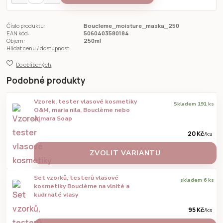
Číslo produktu:
Boucleme_moisture_maska_250
EAN kód:
5060403580184
Objem:
250ml
Hlídat cenu / dostupnost
Do oblíbených
Podobné produkty
Vzorek, tester vlasové kosmetiky
Skladem 191 ks
O&M, maria nila, Bouclème nebo
Almara Soap
20 Kč
/
ks
ZVOLIT VARIANTU
Set vzorků, testerů vlasové
skladem 6 ks
kosmetiky Bouclème na vlnité a
kudrnaté vlasy
95 Kč
/
ks