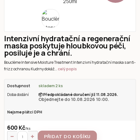
Intenzivní hydratační a regenerační
maska poskytuje hloubkovou péči,
posiluje je a chrání.
Bouclème Intensive Moisture Treatment Intenzivní hydratační maska s anti-
frizz ochranou Kudrny dokáž...
celý popis
Dostupnost
skladem 2 ks
Doba dodání
📦
Předpokládané doručení již 11.08.2026.
Objednejte do 10.08.2026 10:00.
Nejsme plátci DPH
600 Kč
/
ks
PŘIDAT DO KOŠÍKU