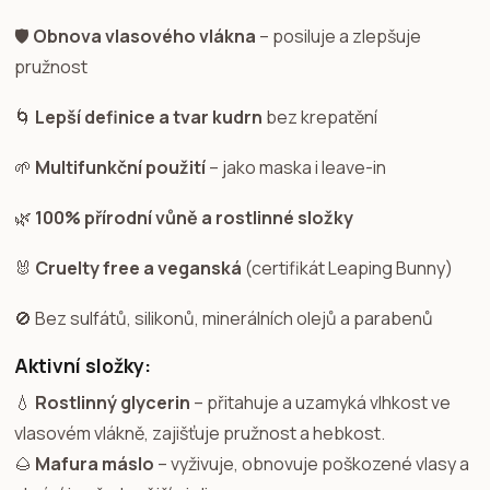
🛡️
Obnova vlasového vlákna
– posiluje a zlepšuje
pružnost
🌀
Lepší definice a tvar kudrn
bez krepatění
🌱
Multifunkční použití
– jako maska i leave-in
🌿
100% přírodní vůně a rostlinné složky
🐰
Cruelty free a veganská
(certifikát Leaping Bunny)
🚫 Bez sulfátů, silikonů, minerálních olejů a parabenů
Aktivní složky:
💧
Rostlinný glycerin
– přitahuje a uzamyká vlhkost ve
vlasovém vlákně, zajišťuje pružnost a hebkost.
🌰
Mafura máslo
– vyživuje, obnovuje poškozené vlasy a