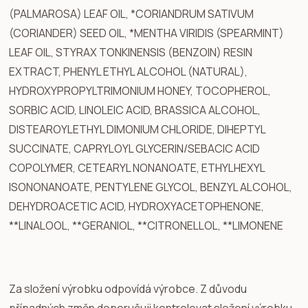
(PALMAROSA) LEAF OIL, *CORIANDRUM SATIVUM
(CORIANDER) SEED OIL, *MENTHA VIRIDIS (SPEARMINT)
LEAF OIL, STYRAX TONKINENSIS (BENZOIN) RESIN
EXTRACT, PHENYL ETHYL ALCOHOL (NATURAL),
HYDROXYPROPYLTRIMONIUM HONEY, TOCOPHEROL,
SORBIC ACID, LINOLEIC ACID, BRASSICA ALCOHOL,
DISTEAROYLETHYL DIMONIUM CHLORIDE, DIHEPTYL
SUCCINATE, CAPRYLOYL GLYCERIN/SEBACIC ACID
COPOLYMER, CETEARYL NONANOATE, ETHYLHEXYL
ISONONANOATE, PENTYLENE GLYCOL, BENZYL ALCOHOL,
DEHYDROACETIC ACID, HYDROXYACETOPHENONE,
**LINALOOL, **GERANIOL, **CITRONELLOL, **LIMONENE
Za složení výrobku odpovídá výrobce. Z důvodu
případných změn doporučuji kontrolovat složení výrobku