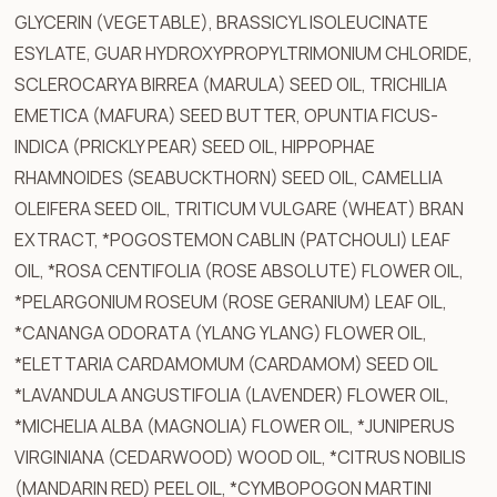
GLYCERIN (VEGETABLE), BRASSICYL ISOLEUCINATE
ESYLATE, GUAR HYDROXYPROPYLTRIMONIUM CHLORIDE,
SCLEROCARYA BIRREA (MARULA) SEED OIL, TRICHILIA
EMETICA (MAFURA) SEED BUTTER, OPUNTIA FICUS-
INDICA (PRICKLY PEAR) SEED OIL, HIPPOPHAE
RHAMNOIDES (SEABUCKTHORN) SEED OIL, CAMELLIA
OLEIFERA SEED OIL, TRITICUM VULGARE (WHEAT) BRAN
EXTRACT, *POGOSTEMON CABLIN (PATCHOULI) LEAF
OIL, *ROSA CENTIFOLIA (ROSE ABSOLUTE) FLOWER OIL,
*PELARGONIUM ROSEUM (ROSE GERANIUM) LEAF OIL,
*CANANGA ODORATA (YLANG YLANG) FLOWER OIL,
*ELETTARIA CARDAMOMUM (CARDAMOM) SEED OIL
*LAVANDULA ANGUSTIFOLIA (LAVENDER) FLOWER OIL,
*MICHELIA ALBA (MAGNOLIA) FLOWER OIL, *JUNIPERUS
VIRGINIANA (CEDARWOOD) WOOD OIL, *CITRUS NOBILIS
(MANDARIN RED) PEEL OIL, *CYMBOPOGON MARTINI