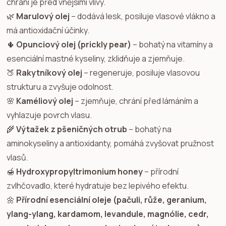
chrání je před vnějšími vlivy.
🌿
Marulový olej
– dodává lesk, posiluje vlasové vlákno a
má antioxidační účinky.
🌵
Opunciový olej (prickly pear)
– bohatý na vitamíny a
esenciální mastné kyseliny, zklidňuje a zjemňuje.
🍑
Rakytníkový olej
– regeneruje, posiluje vlasovou
strukturu a zvyšuje odolnost.
🌸
Kaméliový olej
– zjemňuje, chrání před lámáním a
vyhlazuje povrch vlasu.
🌾
Výtažek z pšeničných otrub
– bohatý na
aminokyseliny a antioxidanty, pomáhá zvyšovat pružnost
vlasů.
🍯
Hydroxypropyltrimonium honey
– přírodní
zvlhčovadlo, které hydratuje bez lepivého efektu.
🌼
Přírodní esenciální oleje (pačuli, růže, geranium,
ylang-ylang, kardamom, levandule, magnólie, cedr,