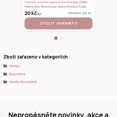
Vzorek, tester vlasové kosmetiky O&M,
Set vzorků,
maria nila, Bouclème nebo Almara Soap
Bouclème na
20 Kč
95 Kč
Skladem 191 ks
/
ks
/
ks
ZVOLIT VARIANTU
Z
Zboží zařazeno v kategoriích
Masky
Bouclème
Masky Bouclème
Nepropásněte novinky, akce a