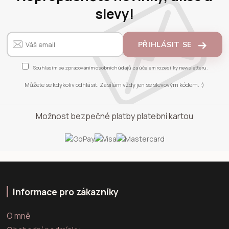
slevy!
PŘIHLÁSIT SE
Souhlasím se
zpracováním osobních údajů
za účelem rozesílky newsletteru.
Můžete se kdykoliv odhlásit. Zasílám vždy jen se slevovým kódem. :)
Možnost bezpečné platby platební kartou
Informace pro zákazníky
O mně