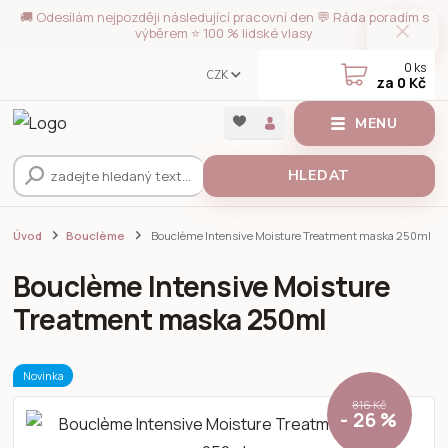
🚚 Odesílám nejpozději následující pracovní den 💬 Ráda poradím s
výběrem ⭐ 100 % lidské vlasy
0
ks
CZK
za
0 Kč
MENU
HLEDAT
Úvod
Bouclème
Bouclème Intensive Moisture Treatment maska 250ml
Bouclème Intensive Moisture
Treatment maska 250ml
Novinka
816 Kč
- 26 %