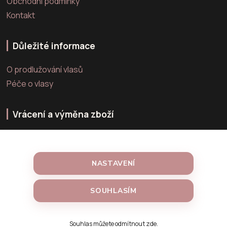
Obchodní podmínky
Kontakt
Důležité informace
O prodlužování vlasů
Péče o vlasy
Vrácení a výměna zboží
Výměna zboží
Vrácení zboží
NASTAVENÍ
Reklamace zboží
SOUHLASÍM
Vytvořeno na
Souhlas můžete odmítnout
zde
.