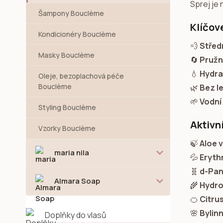
Sprej je 
Šampony Bouclème
Klíčov
Kondicionéry Bouclème
💨
Středn
Masky Bouclème
🔄
Pružn
💧
Hydra
Oleje, bezoplachová péče
Bouclème
🌿
Bez l
🌱
Vodní
Styling Bouclème
Aktivní
Vzorky Bouclème
🍃
Aloe 
maria nila
💦
Erythr
🧬
d-Pan
Almara Soap
🌾
Hydro
🍊
Citru
🌸
Bylin
Doplňky do vlasů