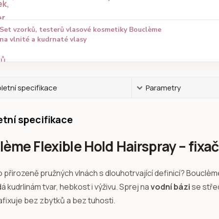
Set vzorků, testerů vlasové kosmetiky Bouclème
na vlnité a kudrnaté vlasy
etní specifikace
Parametry
tní specifikace
ème Flexible Hold Hairspray – fixač
 přirozeně pružných vlnách s dlouhotrvající definicí? Bouclème 
á kudrlinám tvar, hebkost i výživu. Sprej na
vodní bázi
se střed
afixuje bez zbytků a bez tuhosti.