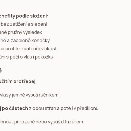
enefity podle složení:
 bez zatížení a slepení
zeně pružný výsledek
ené a zacelené konečky
a proti krepatění a vlhkosti
ání s péčí o vlas i pokožku
í:
žitím protřepej.
 vlasy jemně vysuš ručníkem.
j po částech
z obou stran a poté i v předklonu.
hnout přirozeně nebo vysuš difuzérem.