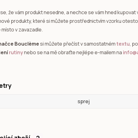
se, že vám produkt nesedne, a nechce se vám hned kupovat 
 nové produkty, které si můžete prostřednictvím vzorku otestov
 místo v zavazadle.
značce Bouclème
si můžete přečíst v samostatném
textu
, p
čení
rutiny
nebo se na mě obraťte nejlépe e-mailem na
info@a
etry
sprej
ející zboží
2