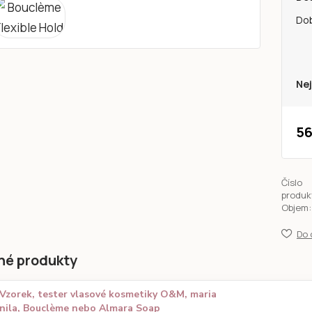
Do
Nej
56
Číslo
produk
Objem:
Do 
né produkty
Vzorek, tester vlasové kosmetiky O&M, maria
nila, Bouclème nebo Almara Soap