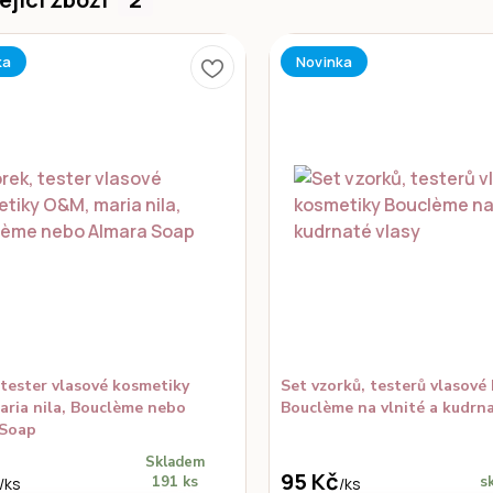
ka
Novinka
 tester vlasové kosmetiky
Set vzorků, testerů vlasové
ria nila, Bouclème nebo
Bouclème na vlnité a kudrna
 Soap
Skladem
95 Kč
191 ks
s
/
ks
/
ks