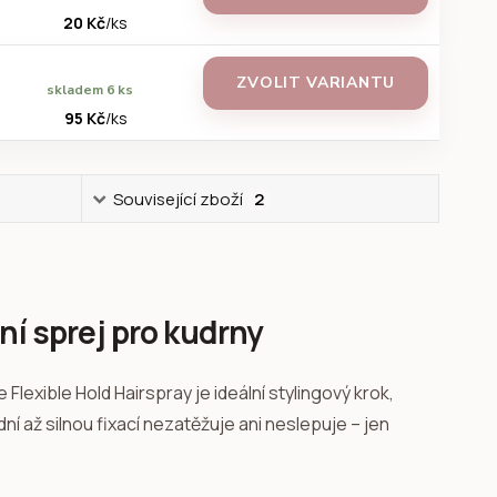
20 Kč
/
ks
ZVOLIT VARIANTU
skladem 6 ks
95 Kč
/
ks
Související zboží
2
ní sprej pro kudrny
Flexible Hold Hairspray je ideální stylingový krok,
ní až silnou fixací nezatěžuje ani neslepuje – jen