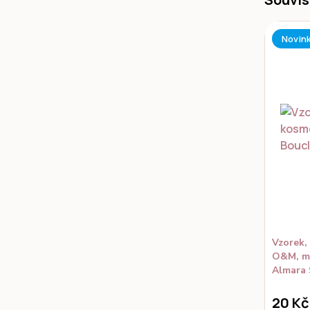
Novin
Vzorek,
O&M, ma
Almara
20 Kč