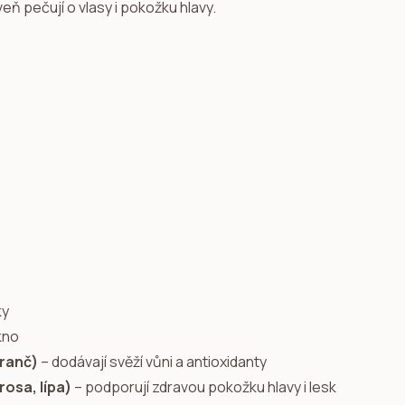
eň pečují o vlasy i pokožku hlavy.
ky
ákno
eranč)
– dodávají svěží vůni a antioxidanty
rosa, lípa)
– podporují zdravou pokožku hlavy i lesk