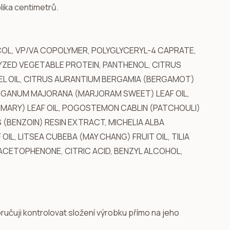
olika centimetrů.
COL, VP/VA COPOLYMER, POLYGLYCERYL-4 CAPRATE,
YZED VEGETABLE PROTEIN, PANTHENOL, CITRUS
PEEL OIL, CITRUS AURANTIUM BERGAMIA (BERGAMOT)
ORIGANUM MAJORANA (MARJORAM SWEET) LEAF OIL,
SEMARY) LEAF OIL, POGOSTEMON CABLIN (PATCHOULI)
S (BENZOIN) RESIN EXTRACT, MICHELIA ALBA
L, LITSEA CUBEBA (MAY CHANG) FRUIT OIL, TILIA
CETOPHENONE, CITRIC ACID, BENZYL ALCOHOL,
učuji kontrolovat složení výrobku přímo na jeho