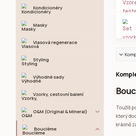
Kondicionéry
Masky
Vlasová regenerace
Kompl
Styling
Komple
Výhodné sady
Boucl
Vzorky, cestovní balení
Toužíš po
O&M (Original & Mineral)
který dod
krásně z
Bouclème