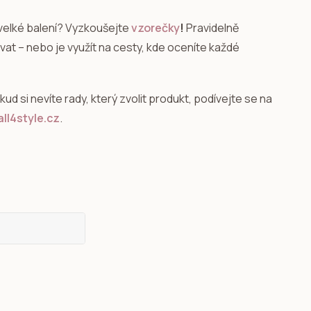
velké balení? Vyzkoušejte
vzorečky
!
Pravidelně
at – nebo je využít na cesty, kde oceníte každé
okud si nevíte rady, který zvolit produkt, podívejte se na
ll4style.cz
.