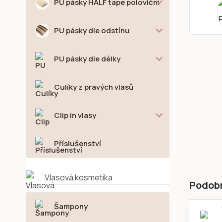
PU pásky HALF tape poloviční
PU pásky dle odstínu
PU pásky dle délky
Culíky z pravých vlasů
Clip in vlasy
Příslušenství
Vlasová kosmetika
Podob
Šampony