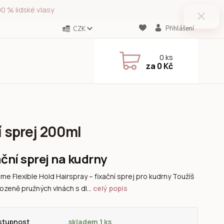
0 % lidské vlasy
Přihlášení
CZK
0
ks
za
0 Kč
í sprej 200ml
ační sprej na kudrny
me Flexible Hold Hairspray – fixační sprej pro kudrny Toužíš
rozeně pružných vlnách s dl...
celý popis
stupnost
skladem 1 ks