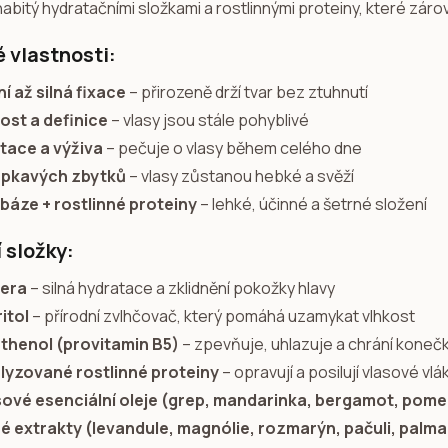
nabitý hydratačními složkami a rostlinnými proteiny, které zárov
é vlastnosti:
í až silná fixace
– přirozeně drží tvar bez ztuhnutí
ost a definice
– vlasy jsou stále pohyblivé
tace a výživa
– pečuje o vlasy během celého dne
epkavých zbytků
– vlasy zůstanou hebké a svěží
 báze + rostlinné proteiny
– lehké, účinné a šetrné složení
 složky:
vera
– silná hydratace a zklidnění pokožky hlavy
itol
– přírodní zvlhčovač, který pomáhá uzamykat vlhkost
thenol (provitamin B5)
– zpevňuje, uhlazuje a chrání koneč
lyzované rostlinné proteiny
– opravují a posilují vlasové vl
sové esenciální oleje (grep, mandarinka, bergamot, pom
né extrakty (levandule, magnólie, rozmarýn, pačuli, palma