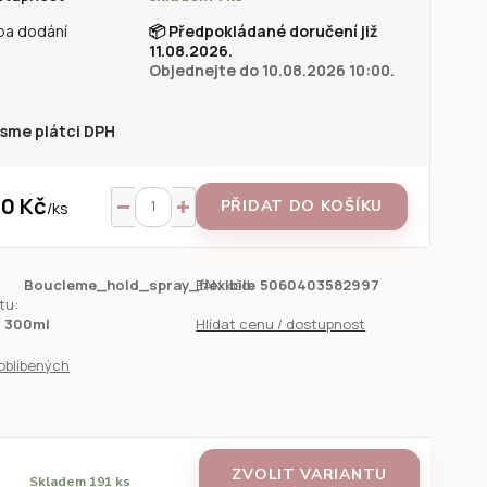
ba dodání
📦
Předpokládané doručení již
11.08.2026.
Objednejte do 10.08.2026 10:00.
sme plátci DPH
0 Kč
PŘIDAT DO KOŠÍKU
/
ks
Boucleme_hold_spray_flexibile
EAN kód:
5060403582997
tu:
300ml
Hlídat cenu / dostupnost
oblíbených
ZVOLIT VARIANTU
Skladem 191 ks