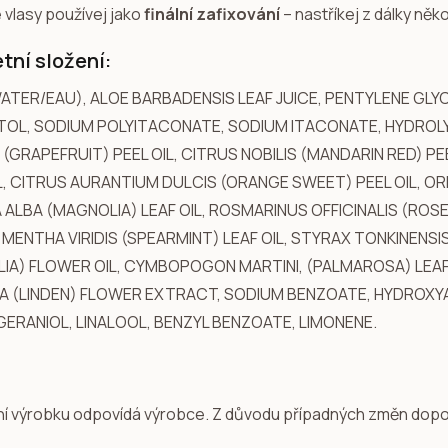
 vlasy používej jako
finální zafixování
– nastříkej z dálky něk
tní složení:
ATER/EAU), ALOE BARBADENSIS LEAF JUICE, PENTYLENE GLY
TOL, SODIUM POLYITACONATE, SODIUM ITACONATE, HYDROL
 (GRAPEFRUIT) PEEL OIL, CITRUS NOBILIS (MANDARIN RED) 
IL, CITRUS AURANTIUM DULCIS (ORANGE SWEET) PEEL OIL, 
A ALBA (MAGNOLIA) LEAF OIL, ROSMARINUS OFFICINALIS (RO
, MENTHA VIRIDIS (SPEARMINT) LEAF OIL, STYRAX TONKINENSI
IA) FLOWER OIL, CYMBOPOGON MARTINI, (PALMAROSA) LEAF OI
 (LINDEN) FLOWER EXTRACT, SODIUM BENZOATE, HYDROXYA
GERANIOL, LINALOOL, BENZYL BENZOATE, LIMONENE.
ní výrobku odpovídá výrobce. Z důvodu případných změn dopor