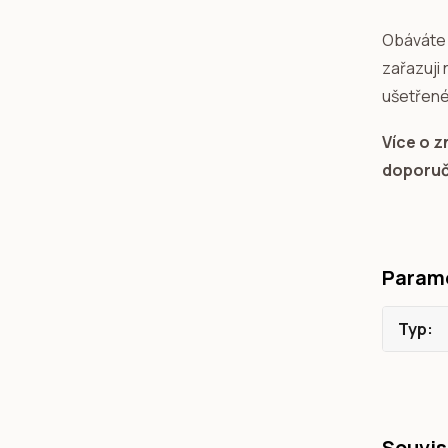
Obáváte 
zařazuji
ušetřené
Více o 
doporu
Param
Typ
Souvis