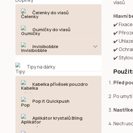
vlasů
Čelenky do vlasů
Hlavní b
✔️ Fixace
Gumičky do vlasů
✔️ Přiro
✔️ Uhlaz
Invisibobble
✔️ Ochran
✔️ Stylov
Tipy na dárky
Použit
Před pou
Kabelka přívěsek pouzdro
Po umytí
Pop it Quickpush
Nastříke
Aplikátor krystalů Bling
Nech usc