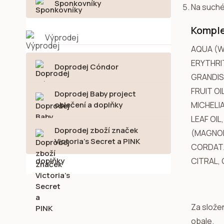
Sponkovníky
Na suché
Komple
Výprodej
AQUA (W
ERYTHRI
Doprodej Cóndor
GRANDIS
FRUIT O
Doprodej Baby project
oblečení a doplňky
MICHELI
LEAF OIL
Doprodej zboží značek
(MAGNOL
Victoria's Secret a PINK
CORDATA
CITRAL, 
Za slože
obale.