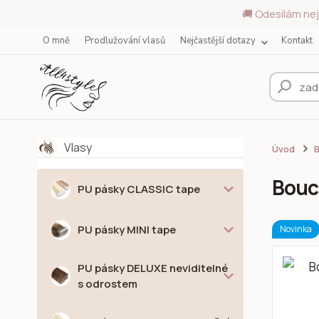
🚚 Odesílám nej
O mně
Prodlužování vlasů
Nejčastější dotazy
Kontakt
Vlasy
Úvod
Boucl
PU pásky CLASSIC tape
PU pásky MINI tape
Novinka
PU pásky DELUXE neviditelné
s odrostem