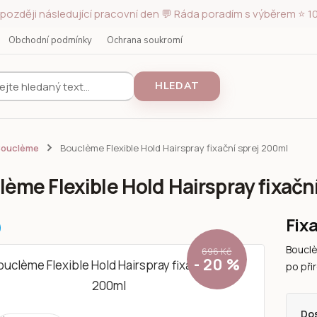
později následující pracovní den 💬 Ráda poradím s výběrem ⭐ 10
Obchodní podmínky
Ochrana soukromí
HLEDAT
Bouclème
Bouclème Flexible Hold Hairspray fixační sprej 200ml
ème Flexible Hold Hairspray fixačn
Fix
Bouclè
696 Kč
- 20 %
po při
Do