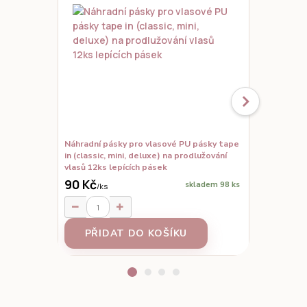
Náhradní pásky pro vlasové PU pásky tape
Set vzorků,
in (classic, mini, deluxe) na prodlužování
prodloužené
vlasů 12ks lepících pásek
90 Kč
skladem 98 ks
/
ks
95 Kč
/
ks
PŘIDAT DO KOŠÍKU
Z