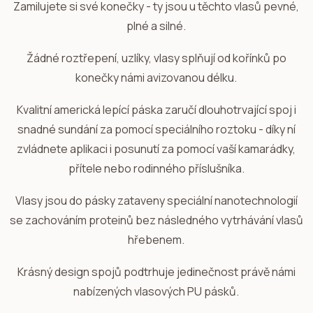
Zamilujete si své konečky - ty jsou u těchto vlasů pevné,
plné a silné.
Žádné roztřepení, uzlíky, vlasy splňují od kořínků po
konečky námi avizovanou délku.
Kvalitní americká lepící páska zaručí dlouhotrvající spoj i
snadné sundání za pomocí speciálního roztoku - díky ní
zvládnete aplikaci i posunutí za pomocí vaší kamarádky,
přítele nebo rodinného příslušníka.
Vlasy jsou do pásky zataveny speciální nanotechnologií
se zachováním proteinů bez následného vytrhávání vlasů
hřebenem.
Krásný design spojů podtrhuje jedinečnost právě námi
nabízených vlasových PU pásků.