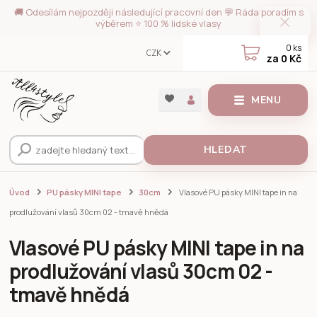
🚚 Odesílám nejpozději následující pracovní den 💬 Ráda poradím s
výběrem ⭐ 100 % lidské vlasy
0
ks
CZK
za
0 Kč
MENU
HLEDAT
Úvod
PU pásky MINI tape
30cm
Vlasové PU pásky MINI tape in na
prodlužování vlasů 30cm 02 - tmavě hnědá
Vlasové PU pásky MINI tape in na
prodlužování vlasů 30cm 02 -
tmavě hnědá