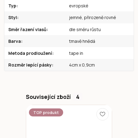
Typ
evropské
Styl
jemné, přirozeně rovné
Směr řazení vlasů
dle směru růstu
Barva
tmavě hnědá
Metoda prodloužení
tape in
Rozměr lepící pásky
4cm x 0,9cm
Související zboží
4
TOP produkt
Novinka