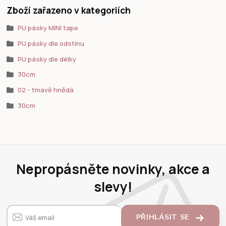
Zboží zařazeno v kategoriích
PU pásky MINI tape
PU pásky dle odstínu
PU pásky dle délky
30cm
02 - tmavě hnědá
30cm
Nepropásněte novinky, akce a
slevy!
PŘIHLÁSIT SE