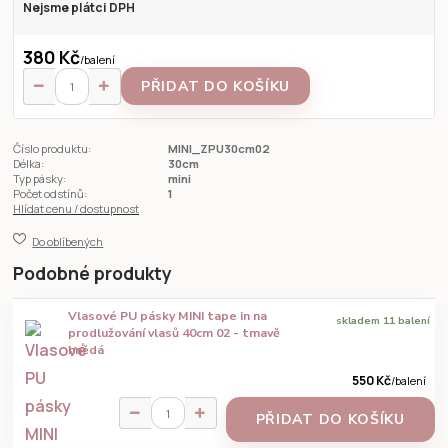
Nejsme plátci DPH
380 Kč
/
balení
PŘIDAT DO KOŠÍKU
Číslo produktu:
MINI_ZPU30cm02
Délka:
30cm
Typ pásky:
mini
Počet odstínů:
1
Hlídat cenu / dostupnost
Do oblíbených
Podobné produkty
Vlasové PU pásky MINI tape in na
skladem 11 balení
prodlužování vlasů 40cm 02 - tmavě
hnědá
550 Kč
/
balení
PŘIDAT DO KOŠÍKU