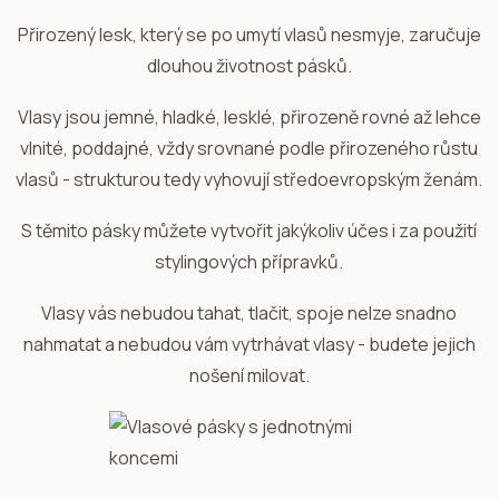
Přirozený lesk, který se po umytí vlasů nesmyje, zaručuje
dlouhou životnost pásků.
Vlasy jsou jemné, hladké, lesklé, přirozeně rovné až lehce
vlnité, poddajné, vždy srovnané podle přirozeného růstu
vlasů - strukturou tedy vyhovují středoevropským ženám.
S těmito pásky můžete vytvořit jakýkoliv účes i za použití
stylingových přípravků.
Vlasy vás nebudou tahat, tlačit, spoje nelze snadno
nahmatat a nebudou vám vytrhávat vlasy - budete jejich
nošení milovat.