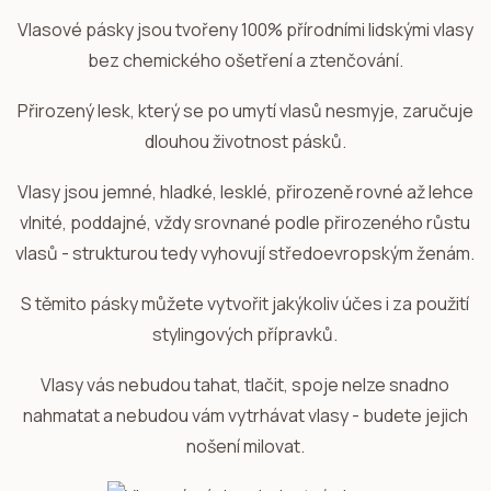
Vlasové pásky jsou tvořeny 100% přírodními lidskými vlasy
bez chemického ošetření a ztenčování.
Přirozený lesk, který se po umytí vlasů nesmyje, zaručuje
dlouhou životnost pásků.
Vlasy jsou jemné, hladké, lesklé, přirozeně rovné až lehce
vlnité, poddajné, vždy srovnané podle přirozeného růstu
vlasů - strukturou tedy vyhovují středoevropským ženám.
S těmito pásky můžete vytvořit jakýkoliv účes i za použití
stylingových přípravků.
Vlasy vás nebudou tahat, tlačit, spoje nelze snadno
nahmatat a nebudou vám vytrhávat vlasy - budete jejich
nošení milovat.