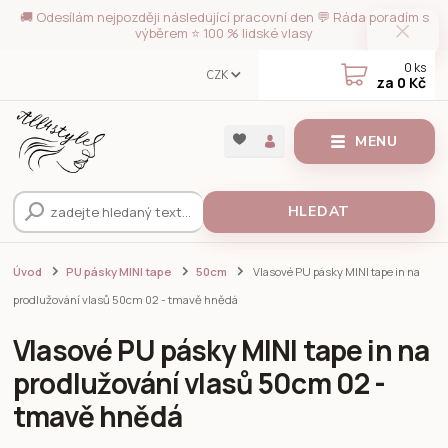
🚚 Odesílám nejpozději následující pracovní den 💬 Ráda poradím s
výběrem ⭐ 100 % lidské vlasy
0
ks
CZK
za
0 Kč
MENU
HLEDAT
Úvod
PU pásky MINI tape
50cm
Vlasové PU pásky MINI tape in na
prodlužování vlasů 50cm 02 - tmavě hnědá
Vlasové PU pásky MINI tape in na
prodlužování vlasů 50cm 02 -
tmavě hnědá