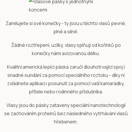
Zamilujete si své konečky - ty jsou u těchto vlasů pevné,
plné a silné.
Žádné roztřepení, uzlíky, vlasy splňují od kořínků po
konečky námi avizovanou délku.
Kvalitní americká lepící páska zaručí dlouhotrvající spoj i
snadné sundání za pomocí speciálního roztoku - díky ní
zvládnete aplikaci i posunutí za pomocí vaší kamarádky,
přítele nebo rodinného příslušníka.
Vlasy jsou do pásky zataveny speciální nanotechnologií
se zachováním proteinů bez následného vytrhávání vlasů
hřebenem.