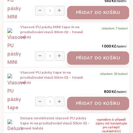
550 Kč
/
balení
PŘIDAT DO KOŠÍKU
Vlasové PU pásky MINI tape in na
skladem 7 balení
prodlužování vlasů 60cm 02 - tmavě
hnědá
1 000 Kč
/
balení
PŘIDAT DO KOŠÍKU
Vlasové PU pásky tape in na
skladem 20 balení
prodlužování vlasů 50cm 02 - tmavě
hnědá
800 Kč
/
balení
PŘIDAT DO KOŠÍKU
Deluxe neviditelné vlasové PU pásky
vyprodáno (v případě
tape in na prodlužování vlasů 50cm 02 -
zájmu mě kontaktujte
pro rychlejší
tmavě hnědá
naskladnění)