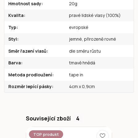
Hmotnost sady
20g
Kvalita
pravé lidské vlasy (100%)
Typ
evropské
Styl
jemné, přirozeně rovné
Směr řazení vlasů
dle směru růstu
Barva
tmavě hnědá
Metoda prodloužení
tape in
Rozměr lepící pásky
4cm x 0,9cm
Související zboží
4
TOP produkt
Novinka