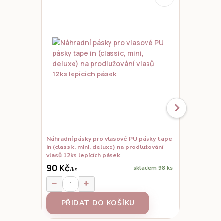
Náhradní pásky pro vlasové PU pásky tape
Set vzorků,
in (classic, mini, deluxe) na prodlužování
prodloužené
vlasů 12ks lepících pásek
90 Kč
skladem 98 ks
/
ks
95 Kč
/
ks
PŘIDAT DO KOŠÍKU
Z