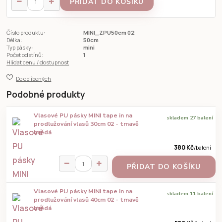
PŘIDAT DO KOŠÍKU
Číslo produktu:
MINI_ZPU50cm 02
Délka:
50cm
Typ pásky:
mini
Počet odstínů:
1
Hlídat cenu / dostupnost
Do oblíbených
Podobné produkty
Vlasové PU pásky MINI tape in na
skladem 27 balení
prodlužování vlasů 30cm 02 - tmavě
hnědá
380 Kč
/
balení
PŘIDAT DO KOŠÍKU
Vlasové PU pásky MINI tape in na
skladem 11 balení
prodlužování vlasů 40cm 02 - tmavě
hnědá