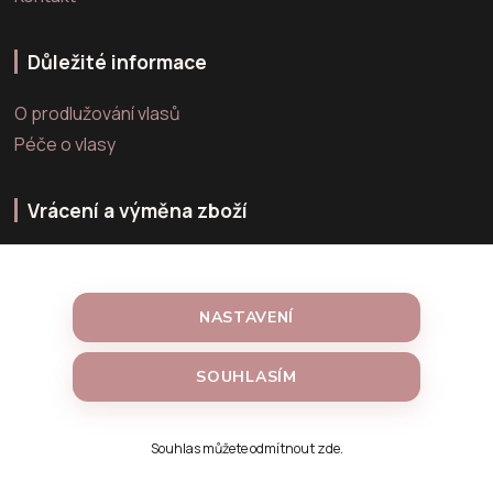
Důležité informace
O prodlužování vlasů
Péče o vlasy
Vrácení a výměna zboží
Výměna zboží
Vrácení zboží
NASTAVENÍ
Reklamace zboží
SOUHLASÍM
Vytvořeno na
Souhlas můžete odmítnout
zde
.
Eshop-rychle.cz