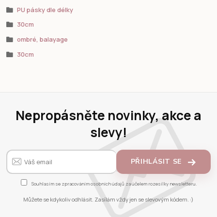
PU pásky dle délky
30cm
ombré, balayage
30cm
Nepropásněte novinky, akce a
slevy!
PŘIHLÁSIT SE
Souhlasím se
zpracováním osobních údajů
za účelem rozesílky newsletteru.
Můžete se kdykoliv odhlásit. Zasílám vždy jen se slevovým kódem. :)