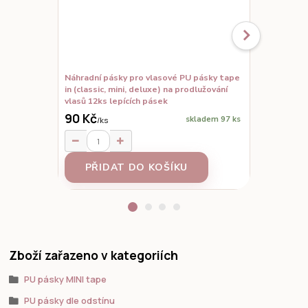
Náhradní pásky pro vlasové PU pásky tape
Set vzorků,
in (classic, mini, deluxe) na prodlužování
prodloužené
vlasů 12ks lepících pásek
90 Kč
skladem 97 ks
/
ks
95 Kč
/
ks
PŘIDAT DO KOŠÍKU
Z
Zboží zařazeno v kategoriích
PU pásky MINI tape
PU pásky dle odstínu