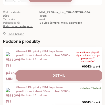
Číslo produktu:
MINI_ZZ30cm_b/o_T8A-60PT8A-60#
Délka:
30cm
Typ pásky:
mini
Počet odstínů:
2 a více (ombré, melír, balayage)
Hlídat cenu / dostupnost
Do oblíbených
Podobné produkty
Vlasové PU pásky MINI tape in na
vyprodáno (v případě
prodlužování vlasů 40cm ombré 08/60 -
zájmu mě kontaktujte
pro rychlejší
světle hnědá / platina
naskladnění)
600 Kč
/
balení
DETAIL
Vlasové PU pásky MINI tape in na
skladem 2 balení
prodlužování vlasů 50cm ombré 08/60 -
světle hnědá / platina
900 Kč
/
balení