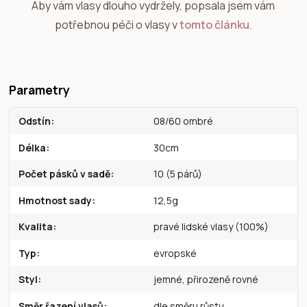
Aby vám vlasy dlouho vydržely, popsala jsem vám
potřebnou péči o vlasy v
tomto článku
.
Parametry
Odstín
08/60 ombré
Délka
30cm
Počet pásků v sadě
10 (5 párů)
Hmotnost sady
12,5g
Kvalita
pravé lidské vlasy (100%)
Typ
evropské
Styl
jemné, přirozeně rovné
Směr řazení vlasů
dle směru růstu