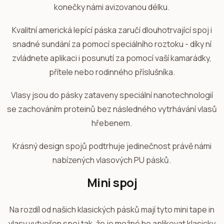
konečky námi avizovanou délku.
Kvalitní americká lepící páska zaručí dlouhotrvající spoj i
snadné sundání za pomocí speciálního roztoku - díky ní
zvládnete aplikaci i posunutí za pomocí vaší kamarádky,
přítele nebo rodinného příslušníka.
Vlasy jsou do pásky zataveny speciální nanotechnologií
se zachováním proteinů bez následného vytrhávání vlasů
hřebenem.
Krásný design spojů podtrhuje jedinečnost právě námi
nabízených vlasových PU pásků.
Mini spoj
Na rozdíl od našich klasických pásků mají tyto mini tape in
vlasy vytvořen spoj tak, že je možné ho aplikovat klasicky