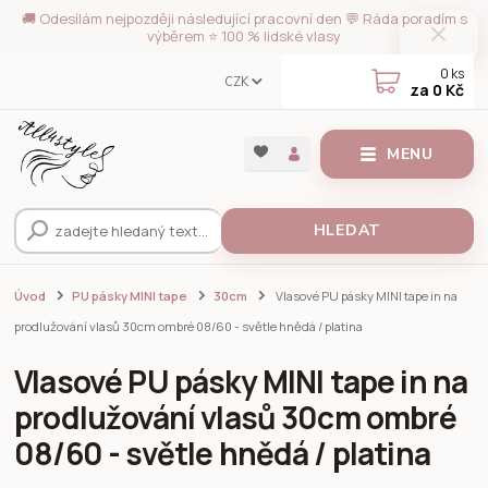
🚚 Odesílám nejpozději následující pracovní den 💬 Ráda poradím s
výběrem ⭐ 100 % lidské vlasy
0
ks
CZK
za
0 Kč
MENU
HLEDAT
Úvod
PU pásky MINI tape
30cm
Vlasové PU pásky MINI tape in na
prodlužování vlasů 30cm ombré 08/60 - světle hnědá / platina
Vlasové PU pásky MINI tape in na
prodlužování vlasů 30cm ombré
08/60 - světle hnědá / platina