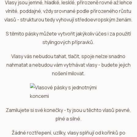
Vlasy jsou jemné, hladké, lesklé, přirozeně rovné až lehce
vlnité, poddajné, vždy srovnané podle přirozeného růstu
vlasů - strukturou tedy vyhovují středoevropským ženám.
S těmito pásky můžete vytvořit jakýkoliv účes i za použití
stylingových přípravků.
Vlasy vás nebudou tahat, tlačit, spoje nelze snadno
nahmatat a nebudou vám vytrhávat vlasy - budete jejich
nošení milovat.
Zamilujete si své konečky - ty jsou u těchto vlasů pevné,
plné a silné.
Žádné roztřepení, uzlíky, vlasy splňují od kořínků po