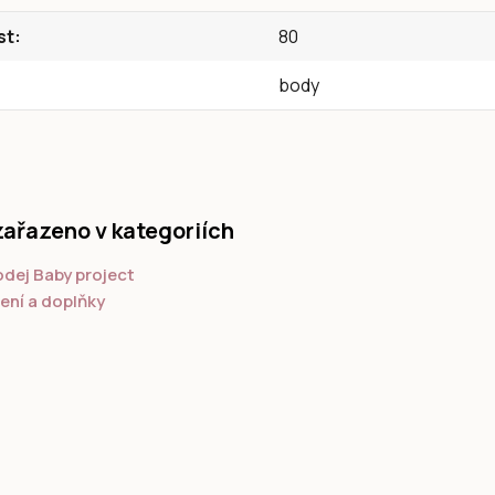
st
80
body
zařazeno v kategoriích
dej Baby project
ení a doplňky