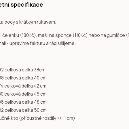
tní specifikace
za body s krátkým rukávem.
si čelenku (180Kč), mašli na sponce (110Kč) nebo na gumičce 
ail - upravíme fakturu a rádi ušijeme.
 62 celková délka 38cm
 68 celková délka 40 cm
74 celková délka 42 cm
 80 celková délka 45 cm
 86 celková délka 48 cm
 92 celková délka 50 cm
učně šito (přípustné rozdíly +/- 1 cm)