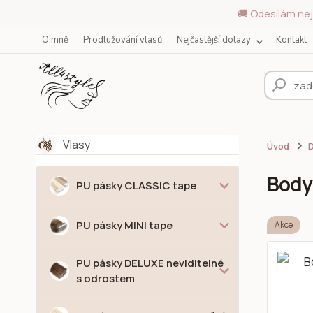
🚚 Odesílám nej
O mně
Prodlužování vlasů
Nejčastější dotazy
Kontakt
Vlasy
Úvod
D
Body 
PU pásky CLASSIC tape
PU pásky MINI tape
Akce
PU pásky DELUXE neviditelné
s odrostem