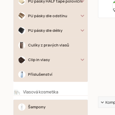
PU pásky HALF tape poloviční
PU pásky dle odstínu
PU pásky dle délky
Culíky z pravých vlasů
Clip in vlasy
Příslušenství
Vlasová kosmetika
Kompl
Šampony