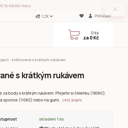
0 % lidské vlasy
Přihlášení
CZK
0
ks
za
0 Kč
roject - květované s krátkým rukávem
ované s krátkým rukávem
e za body s krátkým rukávem. Přejete si čelenku (180Kč),
na sponce (110Kč) nebo na gumi...
celý popis
stupnost
skladem 1 ks