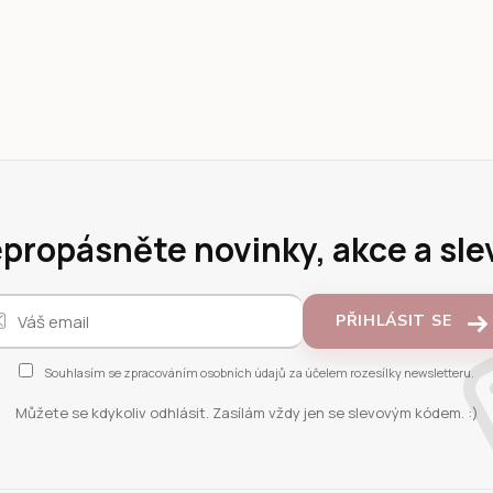
propásněte novinky, akce a sle
PŘIHLÁSIT SE
Souhlasím se
zpracováním osobních údajů
za účelem rozesílky newsletteru.
Můžete se kdykoliv odhlásit. Zasílám vždy jen se slevovým kódem. :)