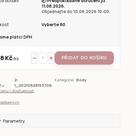
ba dodání
📦
Předpokládané doručení již
11.08.2026.
Objednejte do 10.08.2026 10:00.
ikost
Vyberte 80
sme plátci DPH
8 Kč
PŘIDAT DO KOŠÍKU
/
ks
2-
Kategorie:
Body
tu:
1_20210628153706
 cenu / dostupnost
oblíbených
Parametry