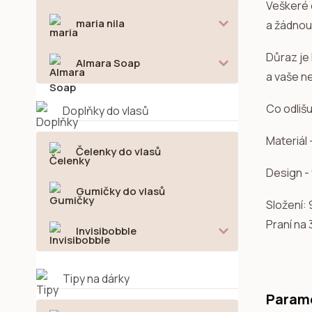
Veškeré o
maria nila
a žádnou
Důraz je
Almara Soap
a vaše ne
Co odliš
Doplňky do vlasů
Materiál 
Čelenky do vlasů
Design -
Gumičky do vlasů
Složení:
Praní na
Invisibobble
Tipy na dárky
Param