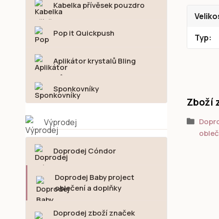
Kabelka přívěsek pouzdro
Veliko
Pop it Quickpush
Typ
Aplikátor krystalů Bling
Sponkovníky
Zboží 
Dopro
Výprodej
obleč
Doprodej Cóndor
Doprodej Baby project
oblečení a doplňky
Doprodej zboží značek