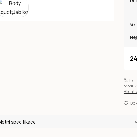
Do
Vel
Nej
24
Číslo
produk
Hlídat
Do 
etní specifikace