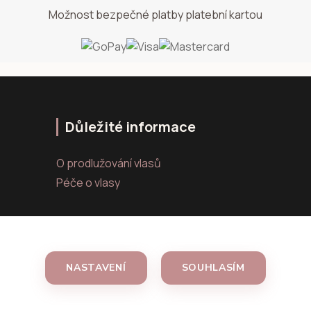
Možnost bezpečné platby platební kartou
Důležité informace
O prodlužování vlasů
Péče o vlasy
NASTAVENÍ
SOUHLASÍM