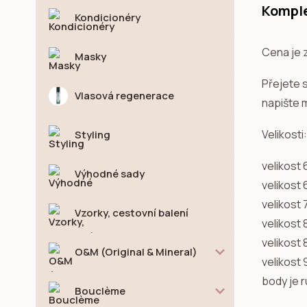
Komple
Kondicionéry
Cena je 
Masky
Přejete 
Vlasová regenerace
napište m
Velikosti:
Styling
velikost
Výhodné sady
velikost
velikost 
Vzorky, cestovní balení
velikost
velikost
O&M (Original & Mineral)
velikost
body je r
Bouclème