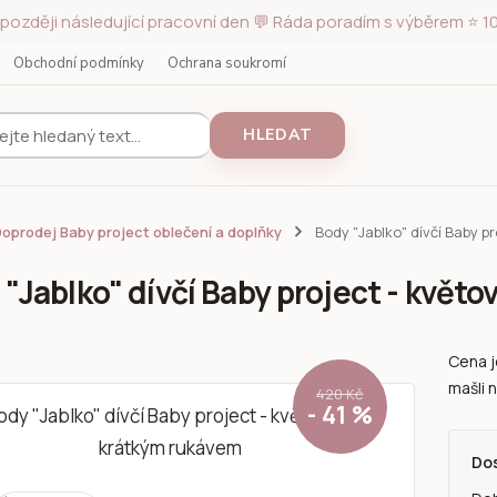
později následující pracovní den 💬 Ráda poradím s výběrem ⭐ 10
Obchodní podmínky
Ochrana soukromí
HLEDAT
oprodej Baby project oblečení a doplňky
Body "Jablko" dívčí Baby p
"Jablko" dívčí Baby project - květ
Cena j
mašli 
420 Kč
- 41 %
Do