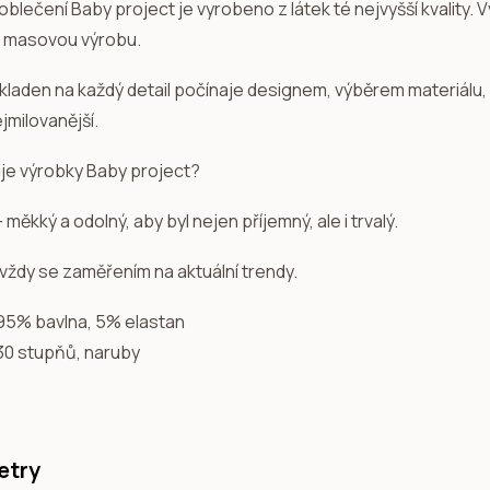
blečení Baby project je vyrobeno z látek té nejvyšší kvality. V
 masovou výrobu.
 kladen na každý detail počínaje designem, výběrem materiálu,
jmilovanější.
uje výrobky Baby project?
- měkký a odolný, aby byl nejen příjemný, ale i trvalý.
 vždy se zaměřením na aktuální trendy.
 95% bavlna, 5% elastan
 30 stupňů, naruby
etry