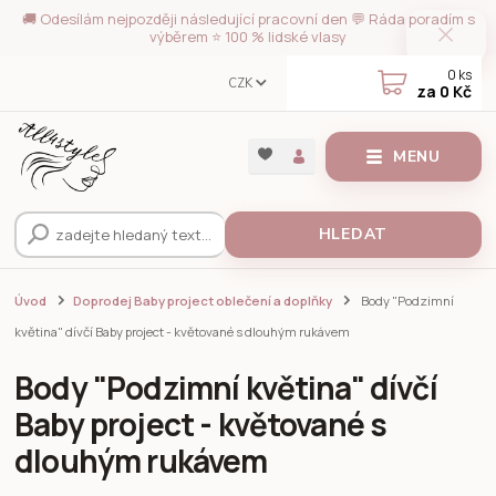
🚚 Odesílám nejpozději následující pracovní den 💬 Ráda poradím s
výběrem ⭐ 100 % lidské vlasy
0
ks
CZK
za
0 Kč
MENU
HLEDAT
Úvod
Doprodej Baby project oblečení a doplňky
Body "Podzimní
květina" dívčí Baby project - květované s dlouhým rukávem
Body "Podzimní květina" dívčí
Baby project - květované s
dlouhým rukávem