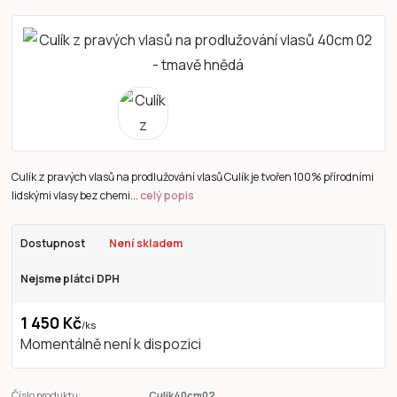
Culík z pravých vlasů na prodlužování vlasů Culík je tvořen 100% přírodními
lidskými vlasy bez chemi...
celý popis
Dostupnost
Není skladem
Nejsme plátci DPH
1 450 Kč
/
ks
Momentálně není k dispozici
Číslo produktu:
Culik40cm02