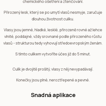
chemického ošetření a ztenčování.
Přirozený lesk, který se po umytí vlasů nesmyje, zaručuje
dlouhou životnost culíku.
Vlasy jsou jemné, hladké, lesklé, přirozeně rovné až lehce
vlnité, poddajné, vždy srovnané podle přirozeného růstu
vlasů - strukturou tedy vyhovují středoevropským ženám.
S tímto culíkem vytvoříte účes již do 5 minut.
Culík je dvojitě prošitý, vlasy z něj nevypadávají.
Konečky jsou plné, neroztřepené a pevné.
Snadná aplikace