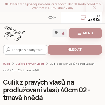
🚚 Odesílám nejpozději následující pracovní den 💬 Ráda poradím s
výběrem ⭐ 100 % lidské vlasy
0
ks
CZK
za
0 Kč
MENU
HLEDAT
Úvod
Culíky z pravých vlasů
Culík z pravých vlasů na prodlužování
vlasů 40cm 02 - tmavě hnědá
Culík z pravých vlasů na
prodlužování vlasů 40cm 02 -
tmavě hnědá