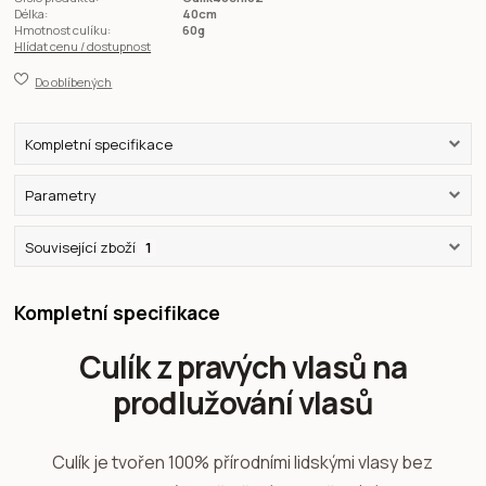
Délka:
40cm
Hmotnost culíku:
60g
Hlídat cenu / dostupnost
Do oblíbených
Kompletní specifikace
Parametry
Související zboží
1
Kompletní specifikace
Culík z pravých vlasů na
prodlužování vlasů
Culík je tvořen 100% přírodními lidskými vlasy bez