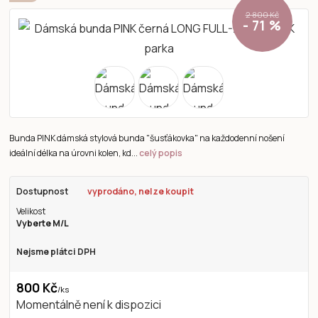
2 800 Kč
- 71 %
Bunda PINK dámská stylová bunda "šusťákovka" na každodenní nošení
ideální délka na úrovni kolen, kd...
celý popis
Dostupnost
vyprodáno, nelze koupit
Velikost
Vyberte M/L
Nejsme plátci DPH
800 Kč
/
ks
Momentálně není k dispozici