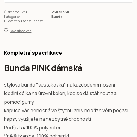
Číslo produktu:
26078438
Kategorie:
Bunda
Hlídat cenu / dostupnost
Do oblíbených
Kompletní specifikace
Bunda PINK dámská
stylová bunda "šusťákovka" na každodenní nošení
ideální délka na úrovni kolen, kde se dá stáhnout za
pomocí gumy
kapuce vás nenechá ve štychu ani v nepříznivém počasí
kapsy využijete na nezbytné drobnosti
Podšívka: 100% polyester
Vnější tkanina: 100% polyamid