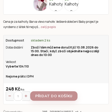
Cena je za kalhoty. Barva vlevo nahoře. Veškeré oblečení Baby project je
vyrobeno z látek té nejvyš...
celý popis
Dostupnost
skladem 2 ks
Doba dodání
Zboží Vám můžeme doručit již 10.08.2026 do
15:00. Stačí, když zboží objednáte nejpozději
dnes do 10:00
Velikost
Vyberte 104 110
Nejsme plátci DPH
248 Kč
/
ks
PŘIDAT DO KOŠÍKU
Číslo produktu:
295_20190824195517_st_r