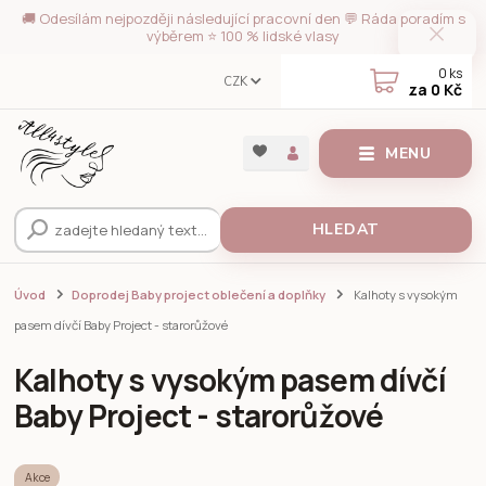
🚚 Odesílám nejpozději následující pracovní den 💬 Ráda poradím s
výběrem ⭐ 100 % lidské vlasy
0
ks
CZK
za
0 Kč
MENU
HLEDAT
Úvod
Doprodej Baby project oblečení a doplňky
Kalhoty s vysokým
pasem dívčí Baby Project - starorůžové
Kalhoty s vysokým pasem dívčí
Baby Project - starorůžové
Akce