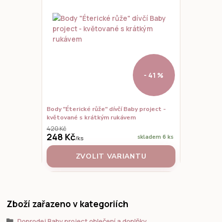
- 41 %
Body "Éterické růže" dívčí Baby project -
květované s krátkým rukávem
420 Kč
248 Kč
skladem 6 ks
/
ks
ZVOLIT VARIANTU
Zboží zařazeno v kategoriích
Doprodej Baby project oblečení a doplňky