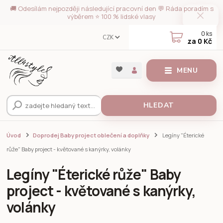
🚚 Odesílám nejpozději následující pracovní den 💬 Ráda poradím s
výběrem ⭐ 100 % lidské vlasy
0
ks
CZK
za
0 Kč
MENU
HLEDAT
Úvod
Doprodej Baby project oblečení a doplňky
Legíny "Éterické
růže" Baby project - květované s kanýrky, volánky
Legíny "Éterické růže" Baby
project - květované s kanýrky,
volánky