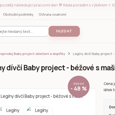
později následující pracovní den 💬 Ráda poradím s výběrem ⭐ 10
Obchodní podmínky
Ochrana soukromí
HLEDAT
oprodej Baby project oblečení a doplňky
Legíny dívčí Baby project -
y dívčí Baby project - béžové s mašl
Cena j
390 Kč
- 48 %
látek t
Do