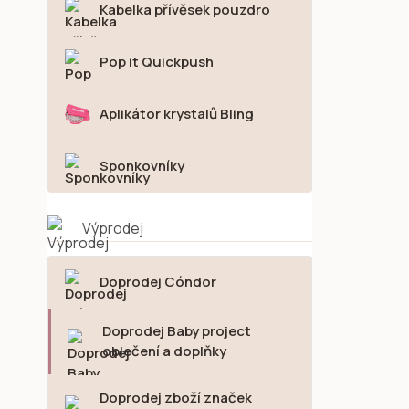
Kabelka přívěsek pouzdro
Pop it Quickpush
Aplikátor krystalů Bling
Sponkovníky
Výprodej
Doprodej Cóndor
Doprodej Baby project
oblečení a doplňky
Doprodej zboží značek