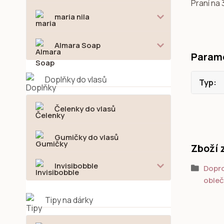
Praní na
maria nila
Almara Soap
Param
Doplňky do vlasů
Typ
Čelenky do vlasů
Gumičky do vlasů
Zboží 
Invisibobble
Dopro
obleč
Tipy na dárky