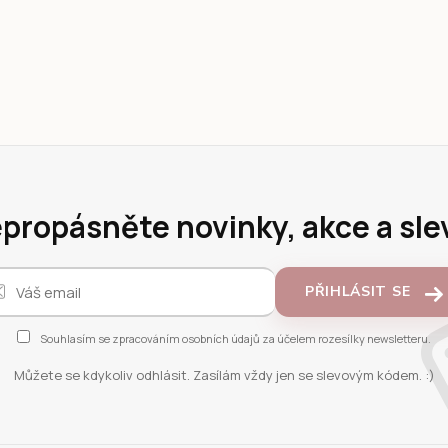
propásněte novinky, akce a sle
PŘIHLÁSIT SE
Souhlasím se
zpracováním osobních údajů
za účelem rozesílky newsletteru.
Můžete se kdykoliv odhlásit. Zasílám vždy jen se slevovým kódem. :)