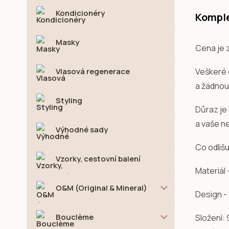
Kondicionéry
Komple
Masky
Cena je z
Vlasová regenerace
Veškeré o
a žádnou
Styling
Důraz je
a vaše ne
Výhodné sady
Co odliš
Vzorky, cestovní balení
Materiál 
O&M (Original & Mineral)
Design -
Bouclème
Složení: