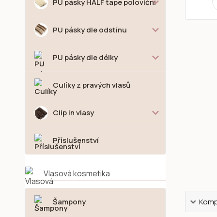
PU pásky HALF tape poloviční
PU pásky dle odstínu
PU pásky dle délky
Culíky z pravých vlasů
Clip in vlasy
Příslušenství
Vlasová kosmetika
Šampony
Kompl