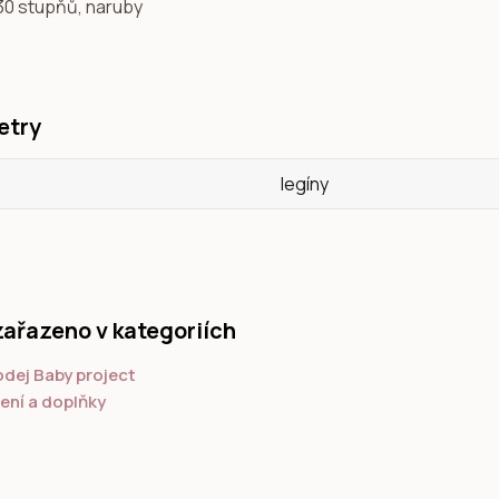
 30 stupňů, naruby
etry
legíny
zařazeno v kategoriích
dej Baby project
ení a doplňky