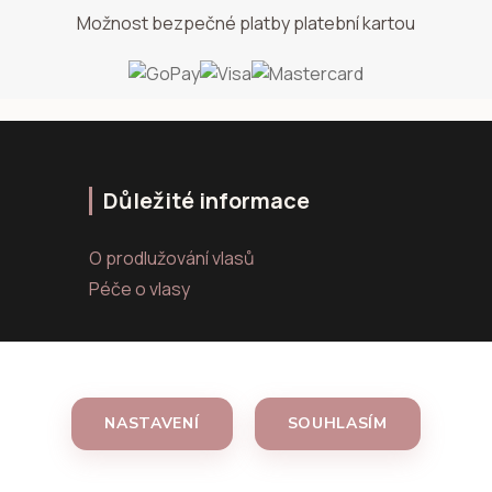
Možnost bezpečné platby platební kartou
Důležité informace
O prodlužování vlasů
Péče o vlasy
NASTAVENÍ
SOUHLASÍM