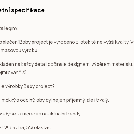
tní specifikace
a legíny.
blečení Baby project je vyrobeno z látek té nejvyšší kvality. V
 masovou výrobu.
 kladen na každý detail počínaje designem, výběrem materiálu,
jmilovanější.
uje výrobky Baby project?
- měkký a odolný, aby byl nejen příjemný, ale i trvalý.
 vždy se zaměřením na aktuální trendy.
 95% bavlna, 5% elastan