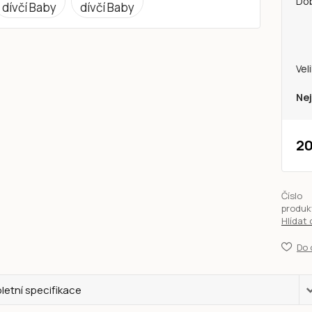
Do
Vel
Nej
20
Číslo
produk
Hlídat
Do 
etní specifikace