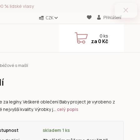
0 % lidské vlasy
Přihlášení
CZK
0
ks
za
0 Kč
 béžové s mašlí
í
e za legíny. Veškeré oblečení Baby project je vyrobeno z
é nejvyšší kvality. Výrobky j...
celý popis
stupnost
skladem 1 ks