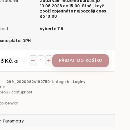
ba dodání
Zboží Vám můžeme doručit již
10.08.2026 do 15:00. Stačí, když
zboží objednáte nejpozději dnes
do 10:00
ikost
Vyberte 116
sme plátci DPH
3 Kč
PŘIDAT DO KOŠÍKU
/
ks
299_20200824192750
Kategorie:
Legíny
tu:
 cenu / dostupnost
oblíbených
Parametry