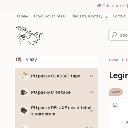
🚚 Odesílám nej
O mně
Prodlužování vlasů
Nejčastější dotazy
Kontakt
Vlasy
Úvod
D
Legín
PU pásky CLASSIC tape
PU pásky MINI tape
Akce
PU pásky DELUXE neviditelné
s odrostem