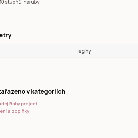
 30 stupňů, naruby
etry
legíny
zařazeno v kategoriích
dej Baby project
ení a doplňky