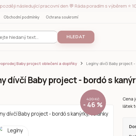
později následující pracovní den 💬 Ráda poradím s výběrem ⭐ 10
Obchodní podmínky
Ochrana soukromí
HLEDAT
oprodej Baby project oblečení a doplňky
Legíny dívčí Baby project -
y dívčí Baby project - bordó s kanýr
Cena j
420 Kč
- 46 %
látek t
Do