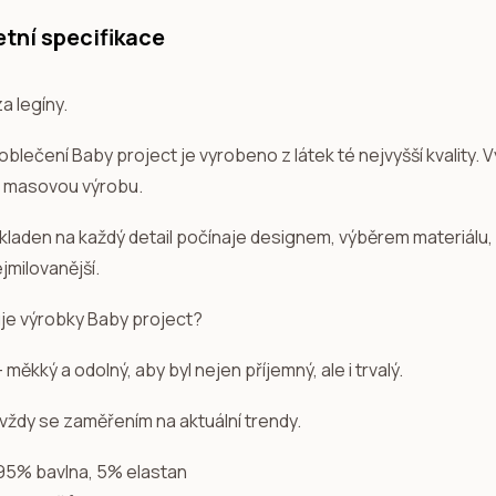
tní specifikace
a legíny.
blečení Baby project je vyrobeno z látek té nejvyšší kvality. V
 masovou výrobu.
 kladen na každý detail počínaje designem, výběrem materiálu,
jmilovanější.
uje výrobky Baby project?
- měkký a odolný, aby byl nejen příjemný, ale i trvalý.
 vždy se zaměřením na aktuální trendy.
 95% bavlna, 5% elastan