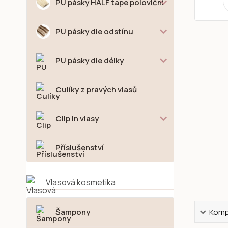
PU pásky HALF tape poloviční
PU pásky dle odstínu
PU pásky dle délky
Culíky z pravých vlasů
Clip in vlasy
Příslušenství
Vlasová kosmetika
Šampony
Kompl