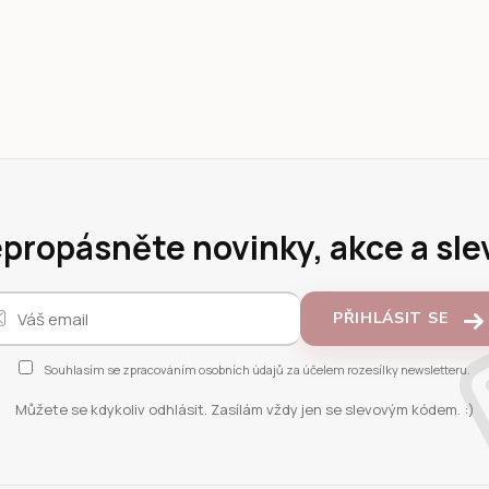
propásněte novinky, akce a sle
PŘIHLÁSIT SE
Souhlasím se
zpracováním osobních údajů
za účelem rozesílky newsletteru.
Můžete se kdykoliv odhlásit. Zasílám vždy jen se slevovým kódem. :)