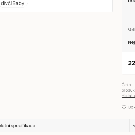
Do
Vel
Nej
22
Číslo
produk
Hlídat
Do 
etní specifikace