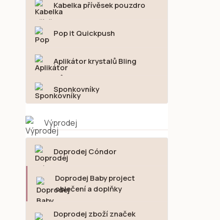
Kabelka přívěsek pouzdro
Pop it Quickpush
Aplikátor krystalů Bling
Sponkovníky
Výprodej
Doprodej Cóndor
Doprodej Baby project
oblečení a doplňky
Doprodej zboží značek