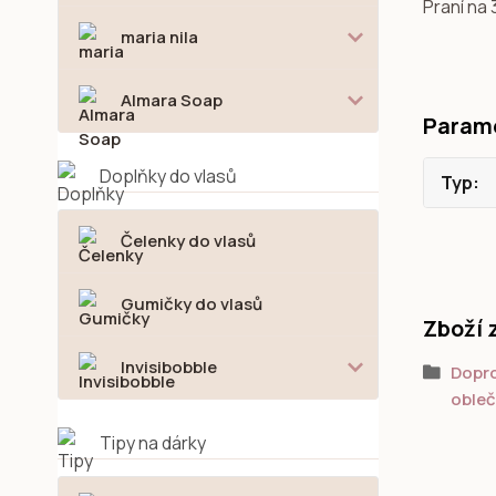
Praní na
maria nila
Almara Soap
Param
Doplňky do vlasů
Typ
Čelenky do vlasů
Gumičky do vlasů
Zboží 
Invisibobble
Dopro
obleč
Tipy na dárky