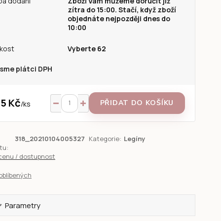
ba dodání
Zboží Vám můžeme doručit již
zítra do 15:00. Stačí, když zboží
objednáte nejpozději dnes do
10:00
ikost
Vyberte 62
sme plátci DPH
5 Kč
PŘIDAT DO KOŠÍKU
/
ks
318_20210104005327
Kategorie:
Legíny
tu:
 cenu / dostupnost
oblíbených
Parametry