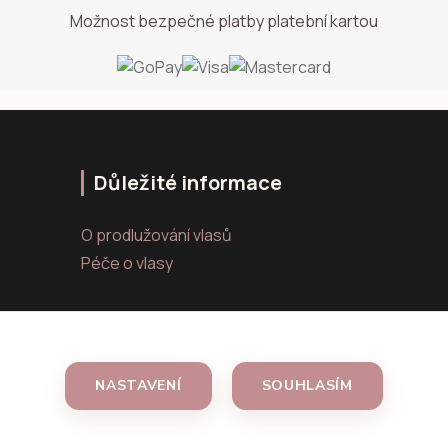
Možnost bezpečné platby platební kartou
Důležité informace
O prodlužování vlasů
Péče o vlasy
NASTAVENÍ
SOUHLASÍM