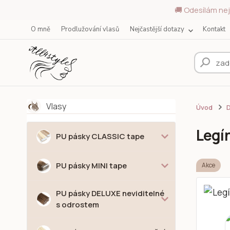
🚚 Odesílám nej
O mně
Prodlužování vlasů
Nejčastější dotazy
Kontakt
Vlasy
Úvod
D
Legín
PU pásky CLASSIC tape
PU pásky MINI tape
Akce
PU pásky DELUXE neviditelné
s odrostem