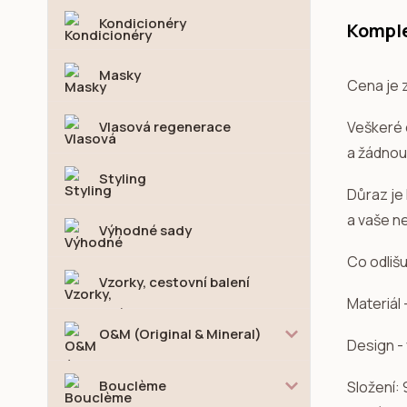
Kondicionéry
Komple
Masky
Cena je z
Vlasová regenerace
Veškeré o
a žádnou
Styling
Důraz je
a vaše ne
Výhodné sady
Co odliš
Vzorky, cestovní balení
Materiál 
O&M (Original & Mineral)
Design -
Bouclème
Složení: