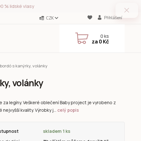
0 % lidské vlasy
Přihlášení
CZK
0
ks
za
0 Kč
 bordó s kanýrky, volánky
ky, volánky
e za legíny. Veškeré oblečení Baby project je vyrobeno z
é nejvyšší kvality. Výrobky j...
celý popis
stupnost
skladem 1 ks