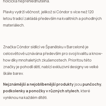
holčička nepřehlédnutelná.
Plavky vydrží věčnost, jelikož si Cóndor s více než 120
letou tradicí zakládá především na kvalitních a pohodlných
materiálech.
Značka Cóndor sídlící ve Španělsku v Barceloně je
celosvětově uznávána především pro svoji kvalitu a know-
how díky mnohaletých zkušenostech. Prioritou této
značky je pohodlí dětí, nabízí exkluzivní designy ve velké
škále barev.
Nejznámější a nejoblíbenější produkty
jsou
punčochy
,
podkolenky a ponožky v různých stylech
, které
vyniknou na každém dítěti.