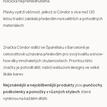
holčička nepřehlédnutelná.
Plavky vydrží věčnost, jelikož si Cóndor s více než 120
letou tradicí zakládá především na kvalitních a pohodlných
materiálech.
Značka Cóndor sídlící ve Španělsku v Barceloně je
celosvětově uznávána především pro svoji kvalitu a know-
how díky mnohaletých zkušenostech. Prioritou této
značky je pohodlí dětí, nabízí exkluzivní designy ve velké
škále barev.
Nejznámější a nejoblíbenější produkty
jsou
punčochy
,
podkolenky a ponožky v různých stylech
, které
vyniknou na každém dítěti.