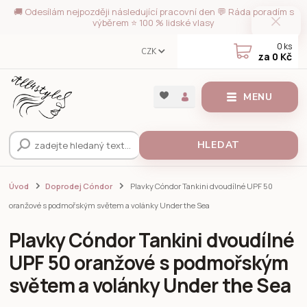
🚚 Odesílám nejpozději následující pracovní den 💬 Ráda poradím s
výběrem ⭐ 100 % lidské vlasy
0
ks
CZK
za
0 Kč
MENU
HLEDAT
Úvod
Doprodej Cóndor
Plavky Cóndor Tankini dvoudílné UPF 50
oranžové s podmořským světem a volánky Under the Sea
Plavky Cóndor Tankini dvoudílné
UPF 50 oranžové s podmořským
světem a volánky Under the Sea