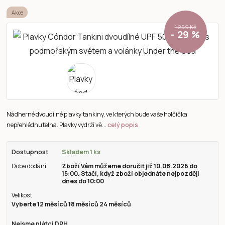
Akce
1 259 Kč
- 29 %
Nádherné dvoudílné plavky tankiny, ve kterých bude vaše holčička
nepřehlédnutelná. Plavky vydrží vě...
celý popis
Dostupnost
Skladem 1 ks
Doba dodání
Zboží Vám můžeme doručit již 10.08.2026 do
15:00. Stačí, když zboží objednáte nejpozději
dnes do 10:00
Velikost
Vyberte 12 měsíců 18 měsíců 24 měsíců
Nejsme plátci DPH