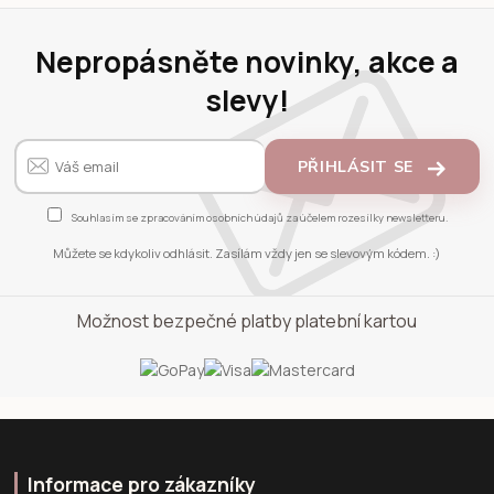
Nepropásněte novinky, akce a
slevy!
PŘIHLÁSIT SE
Souhlasím se
zpracováním osobních údajů
za účelem rozesílky newsletteru.
Můžete se kdykoliv odhlásit. Zasílám vždy jen se slevovým kódem. :)
Možnost bezpečné platby platební kartou
Informace pro zákazníky