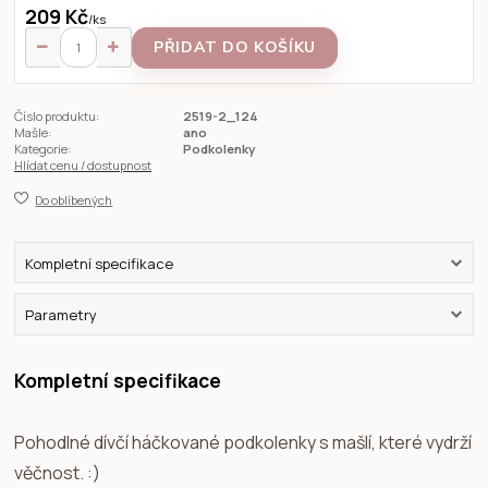
209 Kč
/
ks
PŘIDAT DO KOŠÍKU
Číslo produktu:
2519-2_124
Mašle:
ano
Kategorie:
Podkolenky
Hlídat cenu / dostupnost
Do oblíbených
Kompletní specifikace
Parametry
Kompletní specifikace
Pohodlné dívčí háčkované podkolenky s mašlí, které vydrží
věčnost. :)