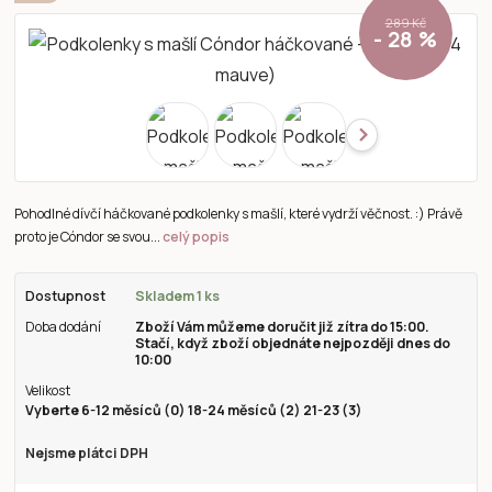
289 Kč
- 28 %
Pohodlné dívčí háčkované podkolenky s mašlí, které vydrží věčnost. :) Právě
proto je Cóndor se svou...
celý popis
Dostupnost
Skladem 1 ks
Doba dodání
Zboží Vám můžeme doručit již zítra do 15:00.
Stačí, když zboží objednáte nejpozději dnes do
10:00
Velikost
Vyberte 6-12 měsíců (0) 18-24 měsíců (2) 21-23 (3)
Nejsme plátci DPH