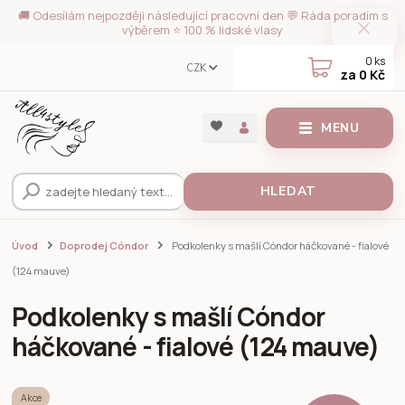
🚚 Odesílám nejpozději následující pracovní den 💬 Ráda poradím s
výběrem ⭐ 100 % lidské vlasy
0
ks
CZK
za
0 Kč
MENU
HLEDAT
Úvod
Doprodej Cóndor
Podkolenky s mašlí Cóndor háčkované - fialové
(124 mauve)
Podkolenky s mašlí Cóndor
háčkované - fialové (124 mauve)
Akce