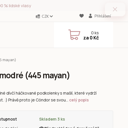
0 % lidské vlasy
Přihlášení
CZK
0
ks
za
0 Kč
45 mayan)
 modré (445 mayan)
né dívčí háčkované podkolenky s mašlí, které vydrží
t. :) Právě proto je Cóndor se svou...
celý popis
stupnost
Skladem 3 ks