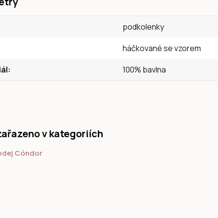
etry
podkolenky
háčkované se vzorem
ál
100% bavlna
zařazeno v kategoriích
odej Cóndor