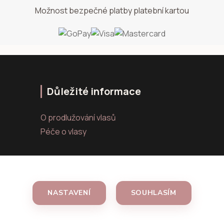
Možnost bezpečné platby platební kartou
Důležité informace
O prodlužování vlasů
Péče o vlasy
NASTAVENÍ
SOUHLASÍM