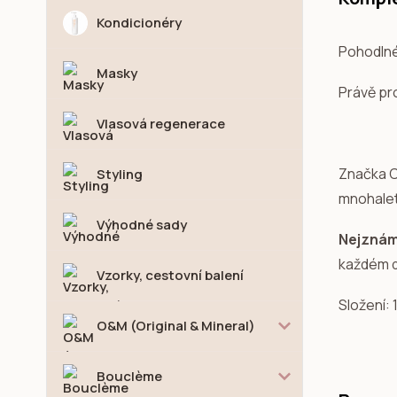
Kondicionéry
Pohodlné 
Masky
Právě pro
Vlasová regenerace
Značka C
Styling
mnohaletý
Výhodné sady
Nejznámě
každém d
Vzorky, cestovní balení
Složení:
O&M (Original & Mineral)
Bouclème