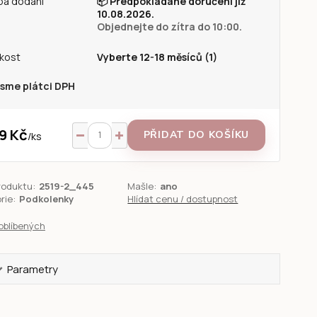
ba dodání
📦
Předpokládané doručení již
10.08.2026.
Objednejte do zítra do 10:00.
ikost
Vyberte 12-18 měsíců (1)
sme plátci DPH
9 Kč
PŘIDAT DO KOŠÍKU
/
ks
roduktu:
2519-2_445
Mašle:
ano
rie:
Podkolenky
Hlídat cenu / dostupnost
oblíbených
Parametry