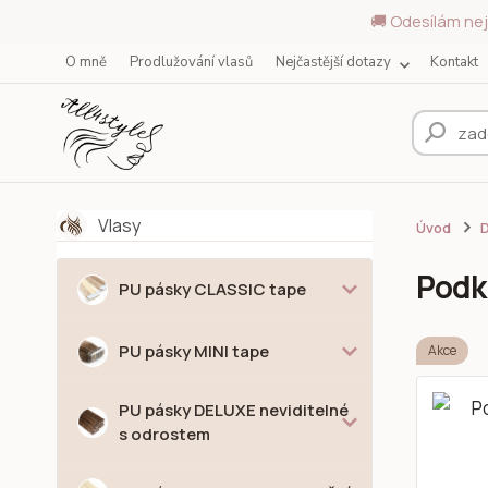
🚚 Odesílám nej
O mně
Prodlužování vlasů
Nejčastější dotazy
Kontakt
Vlasy
Úvod
Podk
PU pásky CLASSIC tape
PU pásky MINI tape
Akce
PU pásky DELUXE neviditelné
s odrostem