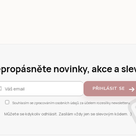
propásněte novinky, akce a sle
PŘIHLÁSIT SE
Souhlasím se
zpracováním osobních údajů
za účelem rozesílky newsletteru.
Můžete se kdykoliv odhlásit. Zasílám vždy jen se slevovým kódem. :)