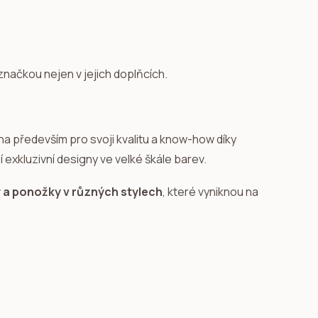
značkou nejen v jejich doplňcích.
a především pro svoji kvalitu a know-how díky
 exkluzivní designy ve velké škále barev.
a ponožky v různých stylech
, které vyniknou na