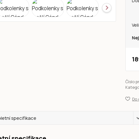
Do
Vel
Nej
18
Číslo p
Katego
Do 
etní specifikace
tní specifikace