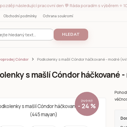
později následující pracovní den 💬 Ráda poradím s výběrem ⭐ 10
Obchodní podmínky
Ochrana soukromí
HLEDAT
Doprodej Cóndor
Podkolenky s mašlí Cóndor háčkované - modré (4
olenky s mašlí Cóndor háčkované -
Pohodl
věčnos
249 Kč
- 24 %
Do