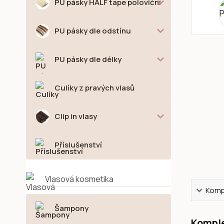
PU pásky HALF tape poloviční
PU pásky dle odstínu
PU pásky dle délky
Culíky z pravých vlasů
Clip in vlasy
Příslušenství
Vlasová kosmetika
Kompl
Šampony
Komple