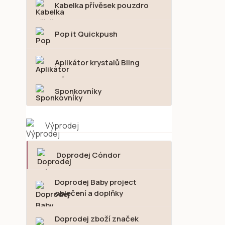
Kabelka přívěsek pouzdro
Pop it Quickpush
Aplikátor krystalů Bling
Sponkovníky
Výprodej
Doprodej Cóndor
Doprodej Baby project
oblečení a doplňky
Doprodej zboží značek