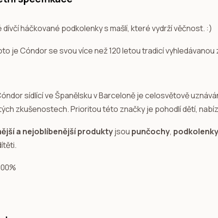
dívčí háčkované podkolenky s mašlí, které vydrží věčnost. :)
to je Cóndor se svou více než 120 letou tradicí vyhledávanou 
óndor sídlící ve Španělsku v Barceloně je celosvětově uznáván
ch zkušenostech. Prioritou této značky je pohodlí dětí, nabízí
jší a nejoblíbenější produkty
jsou
punčochy
,
podkolenky 
ítěti.
 100%