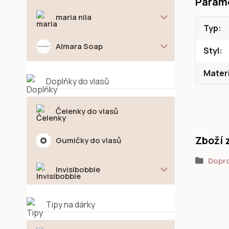
Param
maria nila
Typ
Almara Soap
Styl
Materi
Doplňky do vlasů
Čelenky do vlasů
Zboží 
Gumičky do vlasů
Dopr
Invisibobble
Tipy na dárky