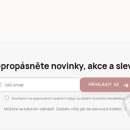
propásněte novinky, akce a sle
PŘIHLÁSIT SE
Souhlasím se
zpracováním osobních údajů
za účelem rozesílky newsletteru.
Můžete se kdykoliv odhlásit. Zasílám vždy jen se slevovým kódem. :)