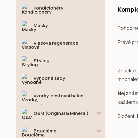
Kondicionéry
Komple
Masky
Pohodlné 
Právě pro
Vlasová regenerace
Styling
Značka C
Výhodné sady
mnohaletý
Nejznámě
Vzorky, cestovní balení
každém d
O&M (Original & Mineral)
Složení:
Bouclème