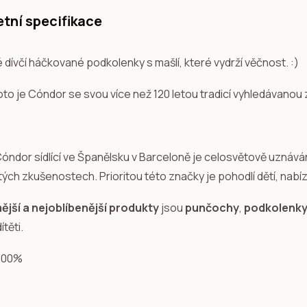
tní specifikace
dívčí háčkované podkolenky s mašlí, které vydrží věčnost. :)
to je Cóndor se svou více než 120 letou tradicí vyhledávanou 
óndor sídlící ve Španělsku v Barceloně je celosvětově uznáván
ch zkušenostech. Prioritou této značky je pohodlí dětí, nabízí
jší a nejoblíbenější produkty
jsou
punčochy
,
podkolenky 
ítěti.
 100%