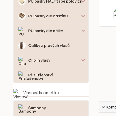
PU pásky HALF tape poloviční
PU pásky dle odstínu
PU pásky dle délky
Culíky z pravých vlasů
Clip in vlasy
Příslušenství
Vlasová kosmetika
Kompl
Šampony