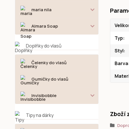
maria nila
Param
Veliko
Almara Soap
Typ
Doplňky do vlasů
Styl
Čelenky do vlasů
Barva
Materi
Gumičky do vlasů
Invisibobble
Zboží 
Tipy na dárky
Dopr