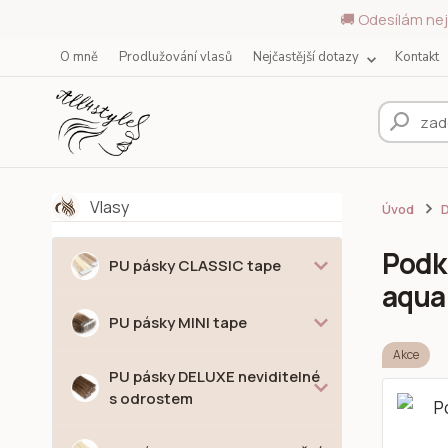
🚚 Odesílám nej
O mně
Prodlužování vlasů
Nejčastější dotazy
Kontakt
Vlasy
Úvod
Podk
PU pásky CLASSIC tape
aqua
PU pásky MINI tape
Akce
PU pásky DELUXE neviditelné
s odrostem