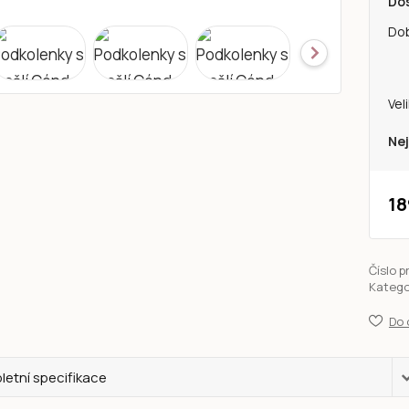
Do
Do
Vel
Nej
18
Číslo p
Katego
Do 
etní specifikace