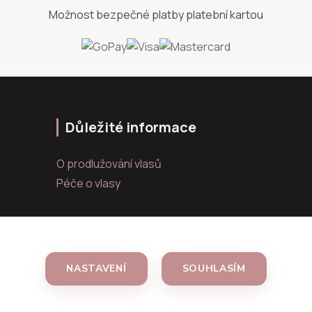
Možnost bezpečné platby platební kartou
Důležité informace
O prodlužování vlasů
Péče o vlasy
NASTAVENÍ
SOUHLASÍM