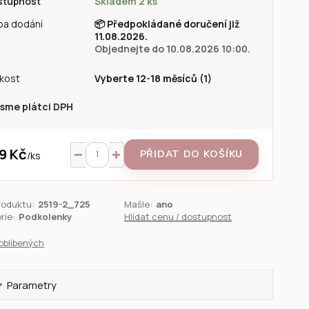
stupnost
Skladem 2 ks
ba dodání
📦
Předpokládané doručení již
11.08.2026.
Objednejte do 10.08.2026 10:00.
ikost
Vyberte 12-18 měsíců (1)
sme plátci DPH
9 Kč
PŘIDAT DO KOŠÍKU
/
ks
roduktu:
2519-2_725
Mašle:
ano
rie:
Podkolenky
Hlídat cenu / dostupnost
oblíbených
Parametry