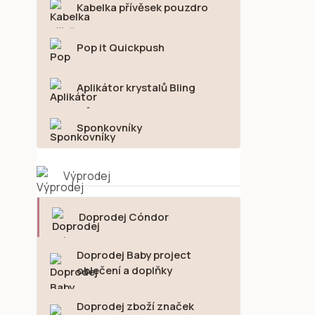
Kabelka přívěsek pouzdro
Pop it Quickpush
Aplikátor krystalů Bling
Sponkovníky
Výprodej
Doprodej Cóndor
Doprodej Baby project
oblečení a doplňky
Doprodej zboží značek