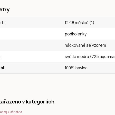
etry
st
12-18 měsíců (1)
podkolenky
háčkované se vzorem
světle modrá (725 aquama
ál
100% bavlna
zařazeno v kategoriích
odej Cóndor