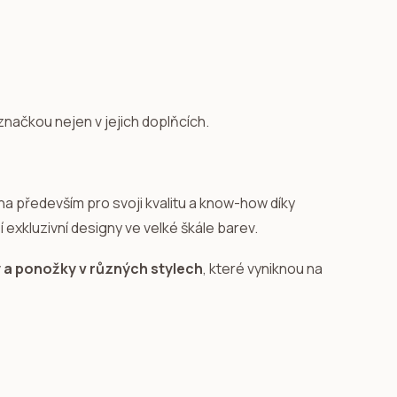
značkou nejen v jejich doplňcích.
a především pro svoji kvalitu a know-how díky
 exkluzivní designy ve velké škále barev.
a ponožky v různých stylech
, které vyniknou na