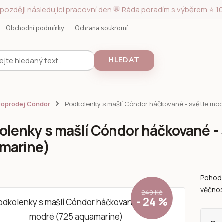
později následující pracovní den 💬 Ráda poradím s výběrem ⭐ 10
Obchodní podmínky
Ochrana soukromí
HLEDAT
Doprodej Cóndor
Podkolenky s mašlí Cóndor háčkované - světle mo
olenky s mašlí Cóndor háčkované - 
marine)
Pohodl
věčnos
249 Kč
- 24 %