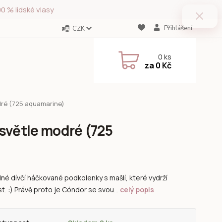
0 % lidské vlasy
Přihlášení
CZK
0
ks
za
0 Kč
dré (725 aquamarine)
světle modré (725
né dívčí háčkované podkolenky s mašlí, které vydrží
t. :) Právě proto je Cóndor se svou...
celý popis