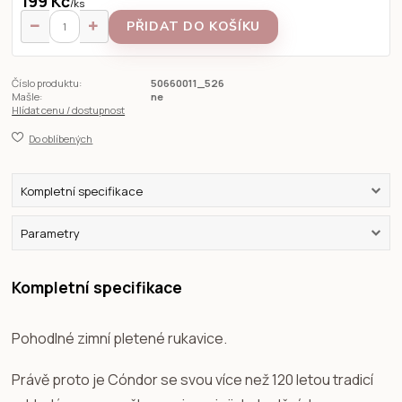
199 Kč
/
ks
PŘIDAT DO KOŠÍKU
Číslo produktu:
50660011_526
Mašle:
ne
Hlídat cenu / dostupnost
Do oblíbených
Kompletní specifikace
Parametry
Kompletní specifikace
Pohodlné zimní pletené rukavice.
Právě proto je Cóndor se svou více než 120 letou tradicí