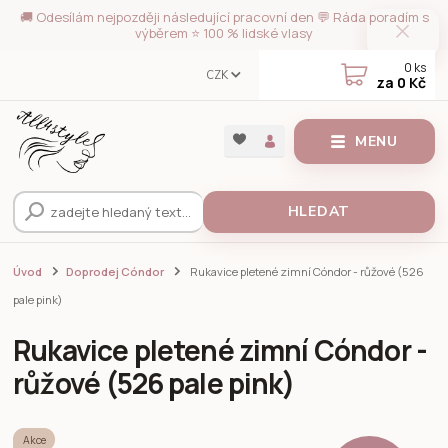
🚚 Odesílám nejpozději následující pracovní den 💬 Ráda poradím s
výběrem ⭐ 100 % lidské vlasy
0
ks
CZK
za
0 Kč
MENU
HLEDAT
Úvod
Doprodej Cóndor
Rukavice pletené zimní Cóndor - růžové (526
pale pink)
Rukavice pletené zimní Cóndor -
růžové (526 pale pink)
Akce