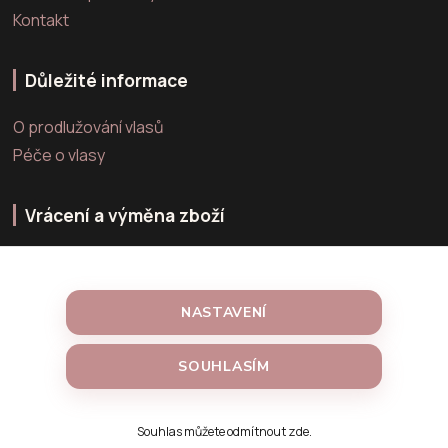
Kontakt
Důležité informace
O prodlužování vlasů
Péče o vlasy
Vrácení a výměna zboží
Výměna zboží
Vrácení zboží
NASTAVENÍ
Reklamace zboží
SOUHLASÍM
Vytvořeno na
Souhlas můžete odmítnout
zde
.
Eshop-rychle.cz