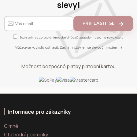
slevy!
PŘIHLÁSIT SE
Souhlasím se
zpracováním osobních údajů
za účelem rozesílky newsletteru.
Můžete se kdykoliv odhlásit. Zasílám vždy jen se slevovým kódem. :)
Možnost bezpečné platby platební kartou
Informace pro zákazníky
O mně
Obchodní podmínky