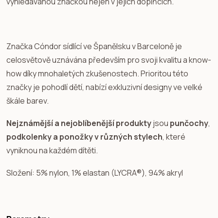
vyhledávanou značkou nejen v jejich doplňcích.
Značka Cóndor sídlící ve Španělsku v Barceloně je
celosvětově uznávána především pro svoji kvalitu a know-
how díky mnohaletých zkušenostech. Prioritou této
značky je pohodlí dětí, nabízí exkluzivní designy ve velké
škále barev.
Nejznámější a nejoblíbenější produkty
jsou
punčochy
,
podkolenky a ponožky v různých stylech
, které
vyniknou na každém dítěti.
Složení: 5% nylon, 1% elastan (LYCRA®), 94% akryl