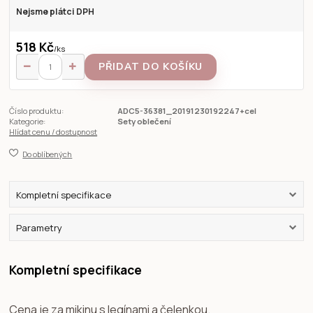
Nejsme plátci DPH
518 Kč
/
ks
PŘIDAT DO KOŠÍKU
Číslo produktu:
ADC5-36381_20191230192247+cel
Kategorie:
Sety oblečení
Hlídat cenu / dostupnost
Do oblíbených
Kompletní specifikace
Parametry
Kompletní specifikace
Cena je za mikinu s legínami a čelenkou.