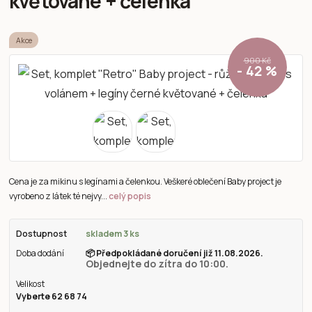
květované + čelenka
Akce
900 Kč
- 42 %
Cena je za mikinu s legínami a čelenkou. Veškeré oblečení Baby project je
vyrobeno z látek té nejvy...
celý popis
Dostupnost
skladem 3 ks
Doba dodání
📦
Předpokládané doručení již 11.08.2026.
Objednejte do zítra do 10:00.
Velikost
Vyberte 62 68 74