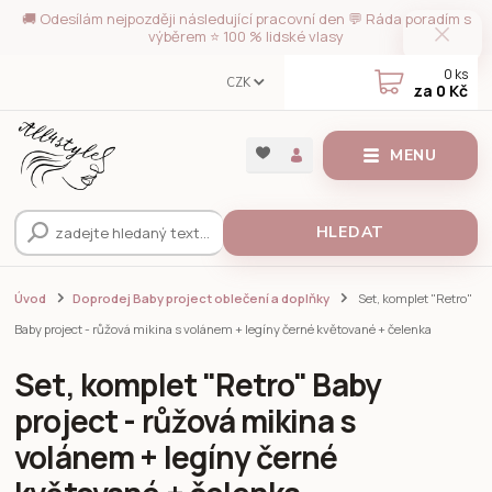
🚚 Odesílám nejpozději následující pracovní den 💬 Ráda poradím s
výběrem ⭐ 100 % lidské vlasy
0
ks
CZK
za
0 Kč
MENU
HLEDAT
Úvod
Doprodej Baby project oblečení a doplňky
Set, komplet "Retro"
Baby project - růžová mikina s volánem + legíny černé květované + čelenka
Set, komplet "Retro" Baby
project - růžová mikina s
volánem + legíny černé