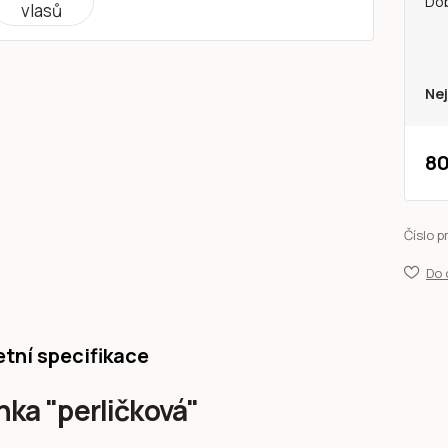
Do
Nej
80
Číslo p
Do 
tní specifikace
nka "perličková"