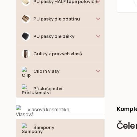
PU pásky HALF tape poloviční
PU pásky dle odstínu
PU pásky dle délky
Culíky z pravých vlasů
Clip in vlasy
Příslušenství
Komple
Vlasová kosmetika
Čele
Šampony