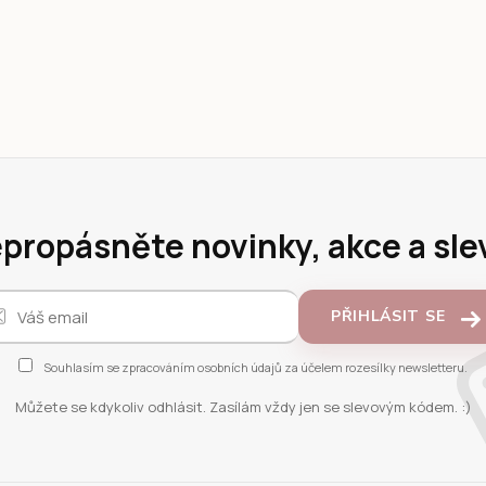
propásněte novinky, akce a sle
PŘIHLÁSIT SE
Souhlasím se
zpracováním osobních údajů
za účelem rozesílky newsletteru.
Můžete se kdykoliv odhlásit. Zasílám vždy jen se slevovým kódem. :)