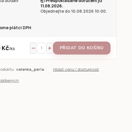
ba dodání
📦
Předpokládané doručení již
11.08.2026.
Objednejte do 10.08.2026 10:00.
sme plátci DPH
 Kč
PŘIDAT DO KOŠÍKU
/
ks
roduktu:
celenka_perla
Hlídat cenu / dostupnost
oblíbených