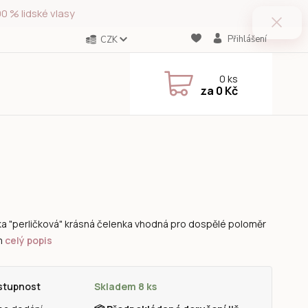
0 % lidské vlasy
Přihlášení
CZK
0
ks
za
0 Kč
a "perličková" krásná čelenka vhodná pro dospělé poloměr
m
celý popis
stupnost
Skladem 8 ks