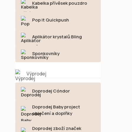
Kabelka přívěsek pouzdro
Pop it Quickpush
Aplikátor krystalů Bling
Sponkovníky
Výprodej
Doprodej Cóndor
Doprodej Baby project
oblečení a doplňky
Doprodej zboží značek