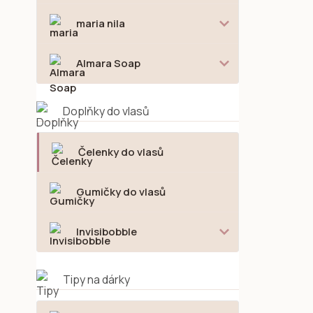
maria nila
Almara Soap
Doplňky do vlasů
Čelenky do vlasů
Gumičky do vlasů
Invisibobble
Tipy na dárky