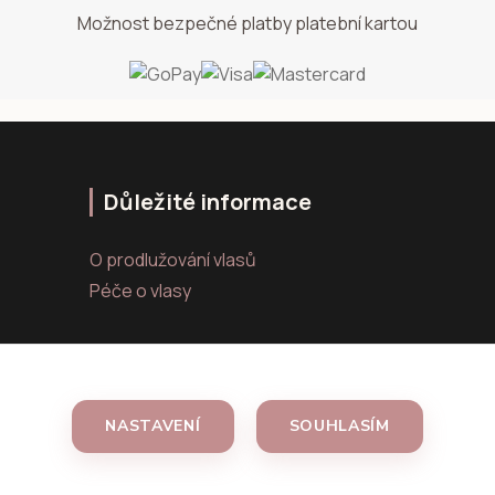
Možnost bezpečné platby platební kartou
Důležité informace
O prodlužování vlasů
Péče o vlasy
NASTAVENÍ
SOUHLASÍM