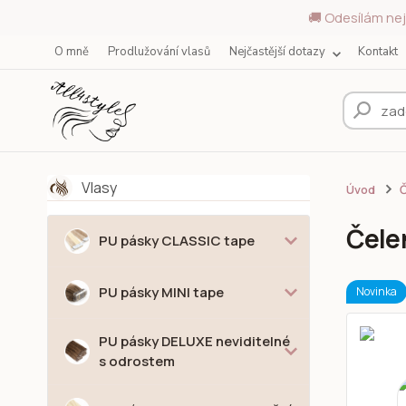
🚚 Odesílám nej
O mně
Prodlužování vlasů
Nejčastější dotazy
Kontakt
Vlasy
Úvod
Č
Čelen
PU pásky CLASSIC tape
PU pásky MINI tape
Novinka
PU pásky DELUXE neviditelné
s odrostem