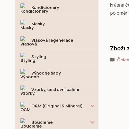
krásná č
Kondicionéry
poloměr 
Masky
Vlasová regenerace
Zboží 
Styling
Čelen
Výhodné sady
Vzorky, cestovní balení
O&M (Original & Mineral)
Bouclème