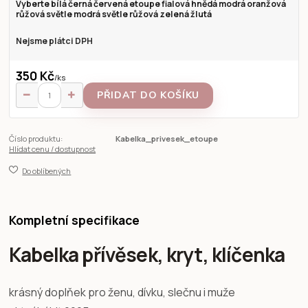
Vyberte bílá černá červená etoupe fialová hnědá modrá oranžová
růžová světle modrá světle růžová zelená žlutá
Nejsme plátci DPH
350 Kč
/
ks
PŘIDAT DO KOŠÍKU
Číslo produktu:
Kabelka_privesek_etoupe
Hlídat cenu / dostupnost
Do oblíbených
Kompletní specifikace
Kabelka přívěsek, kryt, klíčenka
krásný doplňek pro ženu, dívku, slečnu i muže