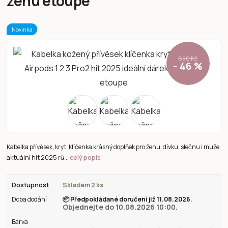
ženu etoupe
Novinka
650 Kč
- 46 %
Kabelka přívěsek, kryt, klíčenka krásný doplňek pro ženu, dívku, slečnu i muže
aktuální hit 2025 rů...
celý popis
Dostupnost
Skladem 2 ks
Doba dodání
📦
Předpokládané doručení již 11.08.2026.
Objednejte do 10.08.2026 10:00.
Barva