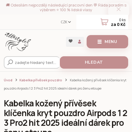
🚚 Odesílám nejpozději následující pracovní den 💬 Ráda poradím s
výběrem ⭐ 100 % lidské vlasy
0
ks
CZK
za
0 Kč
MENU
HLEDAT
Úvod
Kabelka přívěsek pouzdro
Kabelka kožený přívěsek klíčenka kryt
pouzdro Airpods 1 2 3 Pro2 hit 2025 ideální dárek pro ženu etoupe
Kabelka kožený přívěsek
klíčenka kryt pouzdro Airpods 1 2
3 Pro2 hit 2025 ideální dárek pro