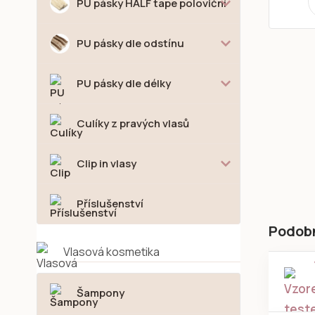
PU pásky HALF tape poloviční
PU pásky dle odstínu
PU pásky dle délky
Culíky z pravých vlasů
Clip in vlasy
Příslušenství
Podob
Vlasová kosmetika
Šampony