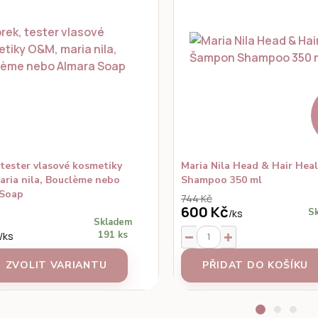
 tester vlasové kosmetiky
Maria Nila Head & Hair He
ria nila, Bouclème nebo
Shampoo 350 ml
 Soap
744 Kč
600 Kč
Sk
/
ks
Skladem
191 ks
/
ks
ZVOLIT VARIANTU
PŘIDAT DO KOŠÍKU