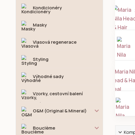
Kondicionéry
Masky
Vlasová regenerace
Styling
Výhodné sady
Vzorky, cestovní balení
O&M (Original & Mineral)
Bouclème
Kompl