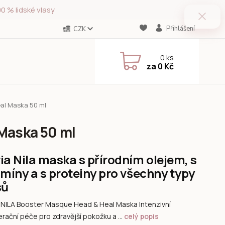
0 % lidské vlasy
Přihlášení
CZK
0
ks
za
0 Kč
al Maska 50 ml
 Maska 50 ml
ia Nila maska s přírodním olejem, s
amíny a s proteiny pro všechny typy
sů
NILA Booster Masque Head & Heal Maska Intenzivní
rační péče pro zdravější pokožku a ...
celý popis