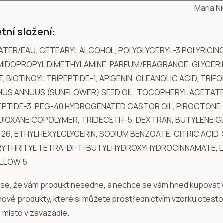
Maria Ni
tní složení:
TER/EAU, CETEARYL ALCOHOL, POLYGLYCERYL-3 POLYRICIN
IDOPROPYL DIMETHYLAMINE, PARFUM/FRAGRANCE, GLYCERIN
, BIOTINOYL TRIPEPTIDE-1, APIGENIN, OLEANOLIC ACID, TR
HUS ANNUUS (SUNFLOWER) SEED OIL, TOCOPHERYL ACETATE
PTIDE-3, PEG-40 HYDROGENATED CASTOR OIL, PIROCTON
UIOXANE COPOLYMER, TRIDECETH-5, DEXTRAN, BUTYLENE G
26, ETHYLHEXYLGLYCERIN, SODIUM BENZOATE, CITRIC ACID
YTHRITYL TETRA-DI-T-BUTYL HYDROXYHYDROCINNAMATE, LAC
ELLOW 5
se, že vám produkt nesedne, a nechce se vám hned kupovat 
 nové produkty, které si můžete prostřednictvím vzorku otestov
 místo v zavazadle.