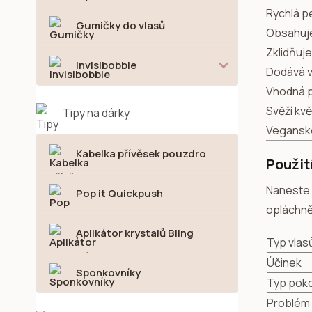
Rychlá p
Gumičky do vlasů
Obsahuj
Zklidňuj
Invisibobble
Dodává vl
Vhodná 
Svěží kv
Tipy na dárky
Veganské
Kabelka přívěsek pouzdro
Použit
Naneste
Pop it Quickpush
opláchnět
Aplikátor krystalů Bling
Typ vlas
Účinek
Sponkovníky
Typ poko
Problém 