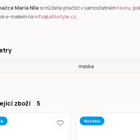
načce Maria Nila
si můžete přečíst v samostatném
textu
, po
pe e-mailem na
info@all4style.cz
.
etry
maska
ející zboží
5
ka
Novinka