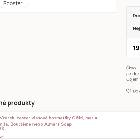
Do
Nej
19
Číslo
produk
Objem:
Do 
né produkty
Vzorek, tester vlasové kosmetiky O&M, maria
nila, Bouclème nebo Almara Soap