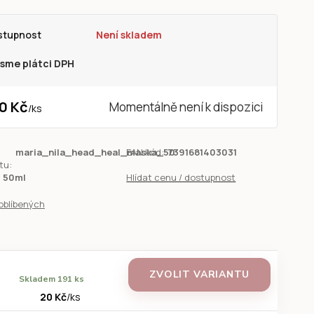
stupnost
Není skladem
sme plátci DPH
0 Kč
Momentálně není k dispozici
/
ks
maria_nila_head_heal_maska_50
EAN kód:
7391681403031
tu:
50ml
Hlídat cenu / dostupnost
oblíbených
ZVOLIT VARIANTU
Skladem 191 ks
20 Kč
/
ks