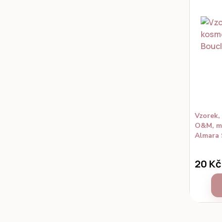
Vzorek,
O&M, ma
Almara
20 Kč