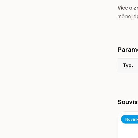
Více o z
mě nejlé
Param
Typ
Souvis
Novin