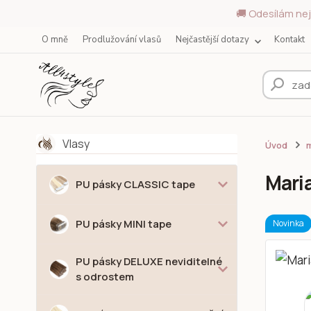
🚚 Odesílám nej
O mně
Prodlužování vlasů
Nejčastější dotazy
Kontakt
Vlasy
Úvod
m
Mari
PU pásky CLASSIC tape
PU pásky MINI tape
Novinka
PU pásky DELUXE neviditelné
s odrostem