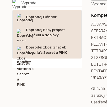
Výprodej
Výrobce
Komple
Doprodej Cóndor
AQUA/WA
Doprodej Baby project
STEARAM
oblečení a doplňky
EXTRACT
HELIANT
Doprodej zboží značek
TETRAPE
Victoria's Secret a PINK
SILSESQ
BUTETH-
PENTAER
19140/Y
Obáváte 
zařazuji
ušetřené