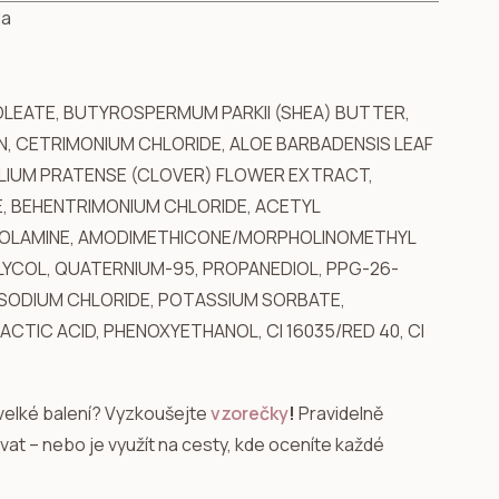
la
OLEATE, BUTYROSPERMUM PARKII (SHEA) BUTTER,
, CETRIMONIUM CHLORIDE, ALOE BARBADENSIS LEAF
IFOLIUM PRATENSE (CLOVER) FLOWER EXTRACT,
, BEHENTRIMONIUM CHLORIDE, ACETYL
E OLAMINE, AMODIMETHICONE/MORPHOLINOMETHYL
LYCOL, QUATERNIUM-95, PROPANEDIOL, PPG-26-
, SODIUM CHLORIDE, POTASSIUM SORBATE,
TIC ACID, PHENOXYETHANOL, CI 16035/RED 40, CI
velké balení? Vyzkoušejte
vzorečky
!
Pravidelně
at – nebo je využít na cesty, kde oceníte každé