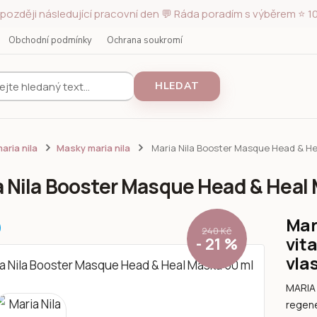
později následující pracovní den 💬 Ráda poradím s výběrem ⭐ 10
Obchodní podmínky
Ochrana soukromí
HLEDAT
aria nila
Masky maria nila
Maria Nila Booster Masque Head & He
a Nila Booster Masque Head & Heal
Mar
240 Kč
vit
- 21 %
vla
MARIA 
regene