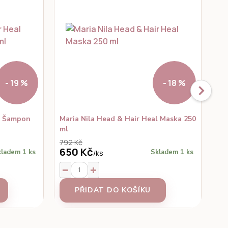
- 19 %
- 18 %
al Šampon
Maria Nila Head & Hair Heal Maska 250
Ma
ml
Ko
792 Kč
74
650 Kč
6
ladem 1 ks
Skladem 1 ks
/
ks
PŘIDAT DO KOŠÍKU