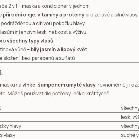
éče 2 v 1 – maska a kondicionér v jednom
e
přírodní oleje, vitamíny a proteiny
pro zdravé a silné vlasy
e podrážděnou a citlivou pokožku hlavy
asům intenzivní lesk, hebkost a výživu
pro
všechny typy vlasů
ětinová vůně –
bílý jasmín a lipový květ
 složení, bez parabenů a sulfátů
í:
 masku na
vlhké, šamponem umyté vlasy
, rovnoměrně ji ro
e. Můžeš používat dle potřeby i několikrát týdně.
ů
všechny
lesk, vý
žky hlavy
všechny
s vlasy
suché v