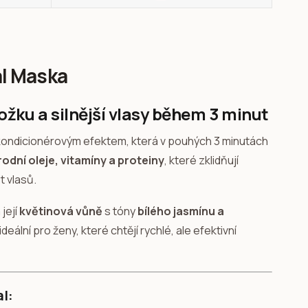
l Maska
ožku a silnější vlasy během 3 minut
 kondicionérovým efektem, která v pouhých 3 minutách
rodní oleje, vitamíny a proteiny
, které zklidňují
t vlasů.
 její
květinová vůně
s tóny
bílého jasmínu a
deální pro ženy, které chtějí rychlé, ale efektivní
l: