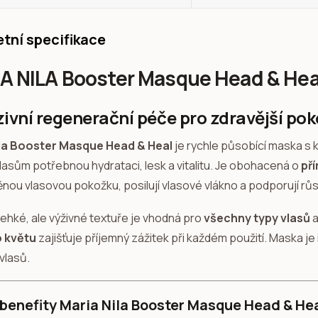
tní specifikace
A NILA Booster Masque Head & Hea
zivní regenerační péče pro zdravější pok
ila Booster Masque Head & Heal
je rychle působící maska s
lasům potřebnou hydrataci, lesk a vitalitu. Je obohacená o
pří
nou vlasovou pokožku, posilují vlasové vlákno a podporují růs
lehké, ale výživné textuře je vhodná pro
všechny typy vlasů
a
o květu
zajišťuje příjemný zážitek při každém použití. Maska je i
vlasů.
 benefity Maria Nila Booster Masque Head & Hea