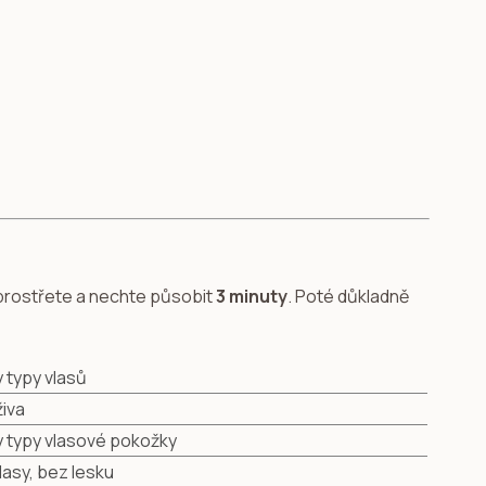
zprostřete a nechte působit
3 minuty
. Poté důkladně
 typy vlasů
živa
 typy vlasové pokožky
lasy, bez lesku