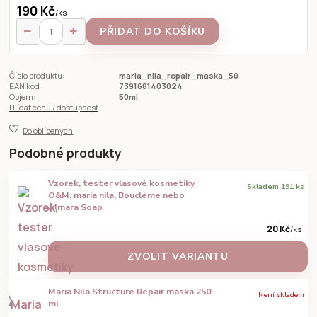
190 Kč
/
ks
PŘIDAT DO KOŠÍKU
Číslo produktu:
maria_nila_repair_maska_50
EAN kód:
7391681403024
Objem:
50ml
Hlídat cenu / dostupnost
Do oblíbených
Podobné produkty
Vzorek, tester vlasové kosmetiky
Skladem 191 ks
O&M, maria nila, Bouclème nebo
Almara Soap
20 Kč
/
ks
ZVOLIT VARIANTU
Maria Nila Structure Repair maska 250
Není skladem
ml