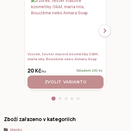
Vzorek, tester vlasové kosmetiky O&M,
Maria Nila 
maria nila, Bouclème nebo Almara Soap
720 Kč
20 Kč
650 Kč
Skladem 191 ks
/
ks
/
ks
ZVOLIT VARIANTU
Zboží zařazeno v kategoriích
Masky