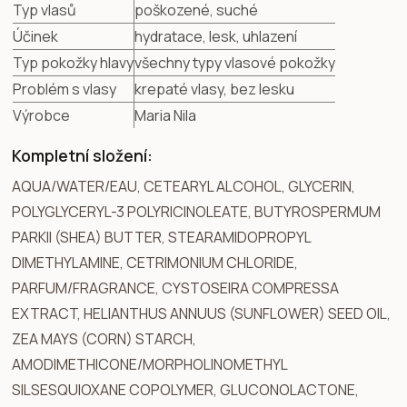
Typ vlasů
poškozené, suché
Účinek
hydratace, lesk, uhlazení
Typ pokožky hlavy
všechny typy vlasové pokožky
Problém s vlasy
krepaté vlasy, bez lesku
Výrobce
Maria Nila
Kompletní složení:
AQUA/WATER/EAU, CETEARYL ALCOHOL, GLYCERIN,
POLYGLYCERYL-3 POLYRICINOLEATE, BUTYROSPERMUM
PARKII (SHEA) BUTTER, STEARAMIDOPROPYL
DIMETHYLAMINE, CETRIMONIUM CHLORIDE,
PARFUM/FRAGRANCE, CYSTOSEIRA COMPRESSA
EXTRACT, HELIANTHUS ANNUUS (SUNFLOWER) SEED OIL,
ZEA MAYS (CORN) STARCH,
AMODIMETHICONE/MORPHOLINOMETHYL
SILSESQUIOXANE COPOLYMER, GLUCONOLACTONE,