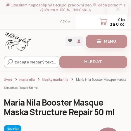
🚚 Odesílám nejpozději následující pracovní den 💬 Ráda poradím s
výběrem ⭐ 100 % lidské vlasy
0
ks
CZK
za
0 Kč
MENU
HLEDAT
Úvod
maria nila
Masky maria nila
Maria Nila Booster Masque Maska
Structure Repair 50 ml
Maria Nila Booster Masque
Maska Structure Repair 50 ml
Novinka