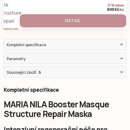
11 % sleva
600 Kč
/
ks
DETAIL
Kompletní specifikace
Parametry
Související zboží
5
Kompletní specifikace
MARIA NILA Booster Masque
Structure Repair Maska
Intenzivní regenerační péče pro