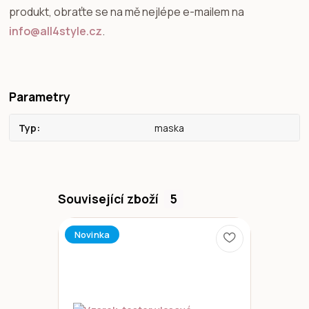
produkt, obraťte se na mě nejlépe e-mailem na
info@all4style.cz
.
Parametry
Typ
maska
Související zboží
5
Novinka
Novinka