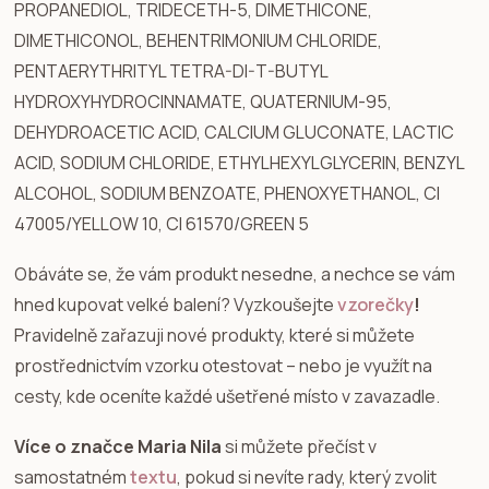
PROPANEDIOL, TRIDECETH-5, DIMETHICONE,
DIMETHICONOL, BEHENTRIMONIUM CHLORIDE,
PENTAERYTHRITYL TETRA-DI-T-BUTYL
HYDROXYHYDROCINNAMATE, QUATERNIUM-95,
DEHYDROACETIC ACID, CALCIUM GLUCONATE, LACTIC
ACID, SODIUM CHLORIDE, ETHYLHEXYLGLYCERIN, BENZYL
ALCOHOL, SODIUM BENZOATE, PHENOXYETHANOL, CI
47005/YELLOW 10, CI 61570/GREEN 5
Obáváte se, že vám produkt nesedne, a nechce se vám
hned kupovat velké balení? Vyzkoušejte
vzorečky
!
Pravidelně zařazuji nové produkty, které si můžete
prostřednictvím vzorku otestovat – nebo je využít na
cesty, kde oceníte každé ušetřené místo v zavazadle.
Více o značce Maria Nila
si můžete přečíst v
samostatném
textu
, pokud si nevíte rady, který zvolit