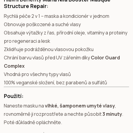
Structure Repair
:
Rychlá péče 2 v 1 – maska a kondicionér v jednom
Obnovuje poškozené a suché vlasy
Obsahuje výtažky z řas, přírodní oleje, vitamíny a proteiny
pro regeneraci a lesk
Zklidňuje podrážděnou vlasovou pokožku
Chrání barvu vlasů před UV zářením díky
Color Guard
Complex
Vhodná pro všechny typy vlasů
100% veganské složení, bez parabenů a sulfátů
Použití:
Naneste masku na
vlhké, šamponem umyté vlasy
,
rovnoměrně ji rozprostřete a nechte působit
3 minuty
.
Poté důkladně opláchněte.