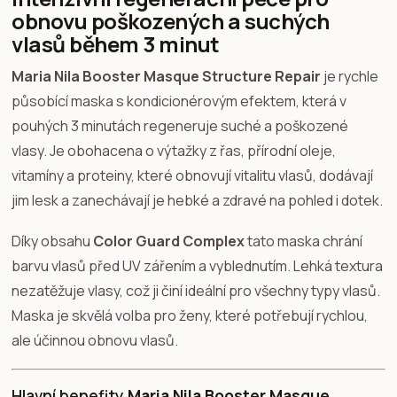
obnovu poškozených a suchých
vlasů během 3 minut
Maria Nila Booster Masque Structure Repair
je rychle
působící maska s kondicionérovým efektem, která v
pouhých 3 minutách regeneruje suché a poškozené
vlasy. Je obohacena o výtažky z řas, přírodní oleje,
vitamíny a proteiny, které obnovují vitalitu vlasů, dodávají
jim lesk a zanechávají je hebké a zdravé na pohled i dotek.
Díky obsahu
Color Guard Complex
tato maska chrání
barvu vlasů před UV zářením a vyblednutím. Lehká textura
nezatěžuje vlasy, což ji činí ideální pro všechny typy vlasů.
Maska je skvělá volba pro ženy, které potřebují rychlou,
ale účinnou obnovu vlasů.
Hlavní benefity
Maria Nila Booster Masque