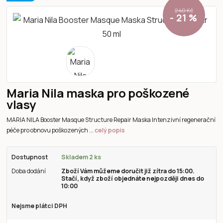
240 Kč
- 21 %
Maria Nila maska pro poškozené
vlasy
MARIA NILA Booster Masque Structure Repair Maska Intenzivní regenerační
péče pro obnovu poškozených ...
celý popis
Dostupnost
Skladem 2 ks
Doba dodání
Zboží Vám můžeme doručit již zítra do 15:00.
Stačí, když zboží objednáte nejpozději dnes do
10:00
Nejsme plátci DPH