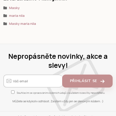
Masky
maria nila
Masky maria nila
Nepropásněte novinky, akce a
slevy!
PŘIHLÁSIT SE
Souhlasím se
zpracováním osobních údajů
za účelem rozesílky newsletteru.
Můžete se kdykoliv odhlásit. Zasílám vždy jen se slevovým kódem. :)