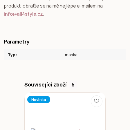
produkt, obraťte se na mě nejlépe e-mailem na
info@all4style.cz
.
Parametry
Typ
maska
Související zboží
5
Novinka
Novinka