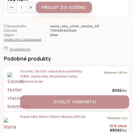
PŘIDAT DO KOŠÍKU
Číslo produktu:
maria_nila_silver_maska_50
EAN kód:
7391681403048
Objem:
50ml
Hlídat cenu / dostupnost
Do oblíbených
Podobné produkty
Vzorek, tester vlasové kosmetiky
Skladem 191 ks
O&M, maria nila, Bouclème nebo
Almara Soap
20 Kč
/
ks
ZVOLIT VARIANTU
Maria Nila Sheer Silver Maska 250 ml
Skladem 1 ks
10 % sleva
650 Kč
/
ks