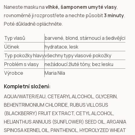
Naneste masku na
vlhké, šamponem umyté vlasy
,
rovnoměrně ji rozprostřete a nechte působit
3 minuty
.
Poté důkladně opláchněte.
Typ vlasů
barvené, blond, stárnoucí a šedivějící
Účinek
hydratace, lesk
Typ pokožky hlavy
všechny typy vlasové pokožky
Problém s vlasy
nežádoucí žluté tóny, bez lesku
Výrobce
Maria Nila
Kompletní složení:
AQUA/WATER/EAU, CETEARYL ALCOHOL, GLYCERIN,
BEHENTRIMONIUM CHLORIDE, RUBUS VILLOSUS
(BLACKBERRY) FRUIT EXTRACT, CETYL ALCOHOL,
HELIANTHUS ANNUUS (SUNFLOWER) SEED OIL, ARGANIA
SPINOSA KERNEL OIL, PANTHENOL, HYDROLYZED WHEAT