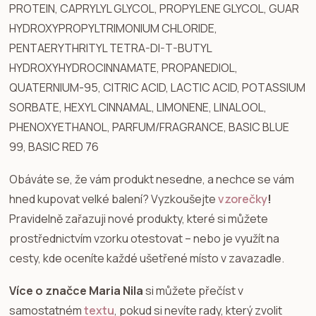
PROTEIN, CAPRYLYL GLYCOL, PROPYLENE GLYCOL, GUAR
HYDROXYPROPYLTRIMONIUM CHLORIDE,
PENTAERYTHRITYL TETRA-DI-T-BUTYL
HYDROXYHYDROCINNAMATE, PROPANEDIOL,
QUATERNIUM-95, CITRIC ACID, LACTIC ACID, POTASSIUM
SORBATE, HEXYL CINNAMAL, LIMONENE, LINALOOL,
PHENOXYETHANOL, PARFUM/FRAGRANCE, BASIC BLUE
99, BASIC RED 76
Obáváte se, že vám produkt nesedne, a nechce se vám
hned kupovat velké balení? Vyzkoušejte
vzorečky
!
Pravidelně zařazuji nové produkty, které si můžete
prostřednictvím vzorku otestovat – nebo je využít na
cesty, kde oceníte každé ušetřené místo v zavazadle.
Více o značce Maria Nila
si můžete přečíst v
samostatném
textu
, pokud si nevíte rady, který zvolit