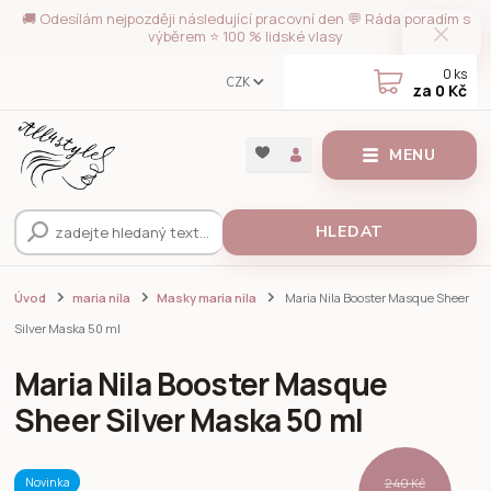
🚚 Odesílám nejpozději následující pracovní den 💬 Ráda poradím s
výběrem ⭐ 100 % lidské vlasy
0
ks
CZK
za
0 Kč
MENU
HLEDAT
Úvod
maria nila
Masky maria nila
Maria Nila Booster Masque Sheer
Silver Maska 50 ml
Maria Nila Booster Masque
Sheer Silver Maska 50 ml
Novinka
240 Kč