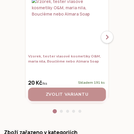
Vzorek, tester vlasové kosmetiky O&M,
Maria Nila S
maria nila, Bouclème nebo Almara Soap
720 Kč
650 Kč
/
ks
20 Kč
Skladem 191 ks
/
ks
ZVOLIT VARIANTU
PŘID
Zboží zařazeno v kategoriích