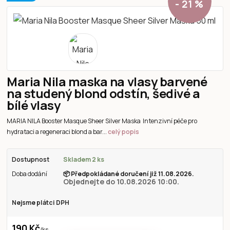
- 21 %
Maria Nila maska na vlasy barvené
na studený blond odstín, šedivé a
bílé vlasy
MARIA NILA Booster Masque Sheer Silver Maska Intenzivní péče pro
hydrataci a regeneraci blond a bar...
celý popis
Dostupnost
Skladem 2 ks
Doba dodání
📦
Předpokládané doručení již 11.08.2026.
Objednejte do 10.08.2026 10:00.
Nejsme plátci DPH
190 Kč
/
ks