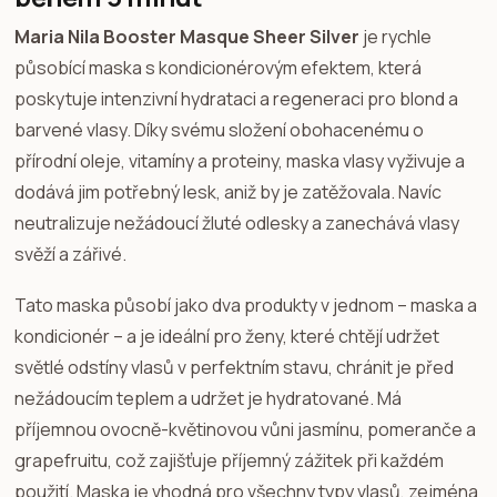
Maria Nila Booster Masque Sheer Silver
je rychle
působící maska s kondicionérovým efektem, která
poskytuje intenzivní hydrataci a regeneraci pro blond a
barvené vlasy. Díky svému složení obohacenému o
přírodní oleje, vitamíny a proteiny, maska vlasy vyživuje a
dodává jim potřebný lesk, aniž by je zatěžovala. Navíc
neutralizuje nežádoucí žluté odlesky a zanechává vlasy
svěží a zářivé.
Tato maska působí jako dva produkty v jednom – maska a
kondicionér – a je ideální pro ženy, které chtějí udržet
světlé odstíny vlasů v perfektním stavu, chránit je před
nežádoucím teplem a udržet je hydratované. Má
příjemnou ovocně-květinovou vůni jasmínu, pomeranče a
grapefruitu, což zajišťuje příjemný zážitek při každém
použití. Maska je vhodná pro všechny typy vlasů, zejména