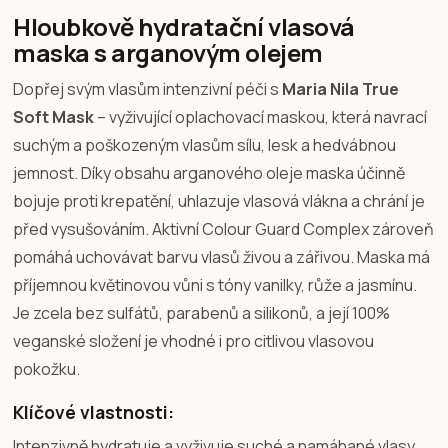
Hloubkově hydratační vlasová
maska s arganovým olejem
Dopřej svým vlasům intenzivní péči s
Maria Nila True
Soft Mask
– vyživující oplachovací maskou, která navrací
suchým a poškozeným vlasům sílu, lesk a hedvábnou
jemnost. Díky obsahu arganového oleje maska účinně
bojuje proti krepatění, uhlazuje vlasová vlákna a chrání je
před vysušováním. Aktivní Colour Guard Complex zároveň
pomáhá uchovávat barvu vlasů živou a zářivou. Maska má
příjemnou květinovou vůni s tóny vanilky, růže a jasmínu.
Je zcela bez sulfátů, parabenů a silikonů, a její 100%
veganské složení je vhodné i pro citlivou vlasovou
pokožku.
Klíčové vlastnosti:
Intenzivně hydratuje a vyživuje suché a namáhané vlasy