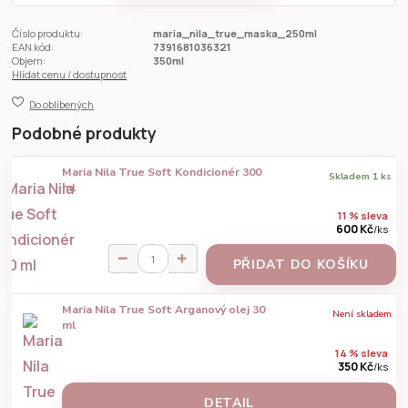
Číslo produktu:
maria_nila_true_maska_250ml
EAN kód:
7391681036321
Objem:
350ml
Hlídat cenu / dostupnost
Do oblíbených
Podobné produkty
Maria Nila True Soft Kondicionér 300
Skladem 1 ks
ml
11 % sleva
600 Kč
/
ks
PŘIDAT DO KOŠÍKU
Maria Nila True Soft Arganový olej 30
Není skladem
ml
14 % sleva
350 Kč
/
ks
DETAIL