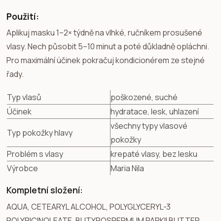
Použití:
Aplikuj masku 1–2× týdně na vlhké, ručníkem prosušené
vlasy. Nech působit 5–10 minut a poté důkladně opláchni.
Pro maximální účinek pokračuj kondicionérem ze stejné
řady.
Typ vlasů
poškozené, suché
Účinek
hydratace, lesk, uhlazení
všechny typy vlasové
Typ pokožky hlavy
pokožky
Problém s vlasy
krepaté vlasy, bez lesku
Výrobce
Maria Nila
Kompletní složení:
AQUA, CETEARYL ALCOHOL, POLYGLYCERYL-3
POLYRICINOLEATE, BUTYROSPERMUM PARKII BUTTER,