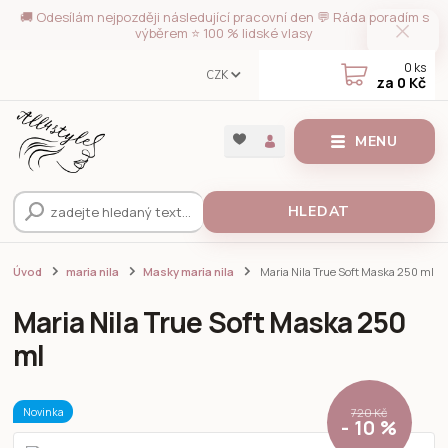
🚚 Odesílám nejpozději následující pracovní den 💬 Ráda poradím s
výběrem ⭐ 100 % lidské vlasy
0
ks
CZK
za
0 Kč
MENU
HLEDAT
Úvod
maria nila
Masky maria nila
Maria Nila True Soft Maska 250 ml
Maria Nila True Soft Maska 250
ml
Novinka
720 Kč
- 10 %