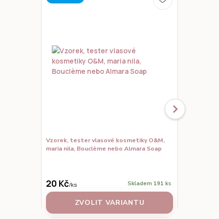
Vzorek, tester vlasové kosmetiky O&M,
Maria Nila T
maria nila, Bouclème nebo Almara Soap
ml
840 Kč
650 Kč
/
ks
20 Kč
Skladem 191 ks
/
ks
ZVOLIT VARIANTU
PŘID