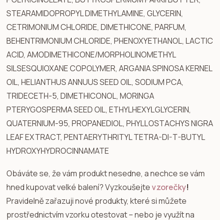
STEARAMIDOPROPYL DIMETHYLAMINE, GLYCERIN,
CETRIMONIUM CHLORIDE, DIMETHICONE, PARFUM,
BEHENTRIMONIUM CHLORIDE, PHENOXYETHANOL, LACTIC
ACID, AMODIMETHICONE/MORPHOLINOMETHYL
SILSESQUIOXANE COPOLYMER, ARGANIA SPINOSA KERNEL
OIL, HELIANTHUS ANNUUS SEED OIL, SODIUM PCA,
TRIDECETH-5, DIMETHICONOL, MORINGA
PTERYGOSPERMA SEED OIL, ETHYLHEXYLGLYCERIN,
QUATERNIUM-95, PROPANEDIOL, PHYLLOSTACHYS NIGRA
LEAF EXTRACT, PENTAERYTHRITYL TETRA-DI-T-BUTYL
HYDROXYHYDROCINNAMATE
Obáváte se, že vám produkt nesedne, a nechce se vám
hned kupovat velké balení? Vyzkoušejte
vzorečky
!
Pravidelně zařazuji nové produkty, které si můžete
prostřednictvím vzorku otestovat – nebo je využít na