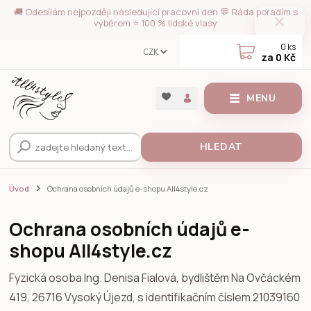
🚚 Odesílám nejpozději následující pracovní den 💬 Ráda poradím s
výběrem ⭐ 100 % lidské vlasy
0
ks
CZK
za
0 Kč
MENU
HLEDAT
Úvod
Ochrana osobních údajů e-shopu All4style.cz
Ochrana osobních údajů e-
shopu All4style.cz
Fyzická osoba
Ing. Denisa Fialová, bydlištěm Na Ovčáckém
419, 26716 Vysoký Újezd, s identifikačním číslem 21039160