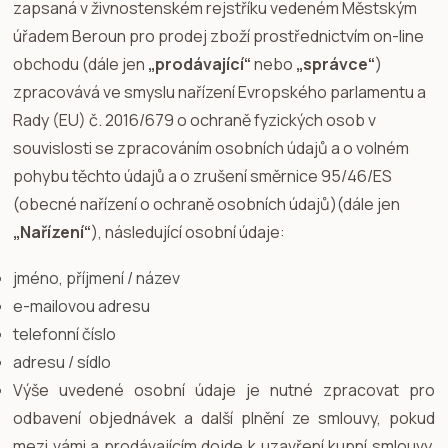
zapsaná v živnostenském rejstříku vedeném Městským
úřadem Beroun pro prodej zboží prostřednictvím on-line
obchodu (dále jen
„prodávající“
nebo
„správce“
)
zpracovává ve smyslu nařízení Evropského parlamentu a
Rady (EU) č. 2016/679 o ochraně fyzických osob v
souvislosti se zpracováním osobních údajů a o volném
pohybu těchto údajů a o zrušení směrnice 95/46/ES
(obecné nařízení o ochraně osobních údajů)(dále jen
„Nařízení“
), následující osobní údaje:
jméno, příjmení / název
e-mailovou adresu
telefonní číslo
adresu / sídlo
Výše uvedené osobní údaje je nutné zpracovat pro
odbavení objednávek a další plnění ze smlouvy, pokud
mezi vámi a prodávajícím dojde k uzavření kupní smlouvy.