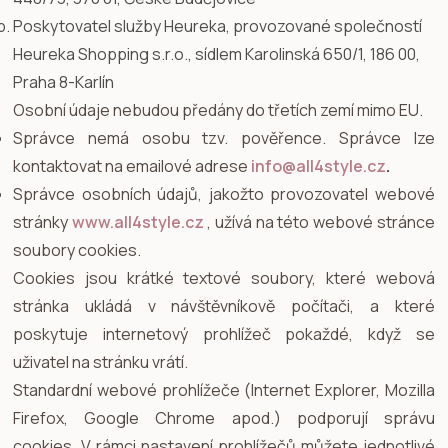
Poskytovatel služby Heureka, provozované společností
Heureka Shopping s.r.o., sídlem Karolinská 650/1, 186 00,
Praha 8-Karlín
Osobní údaje nebudou předány do třetích zemí mimo EU.
Správce nemá osobu tzv. pověřence. Správce lze
kontaktovat na emailové adrese
info@all4style.cz
.
Správce osobních údajů, jakožto provozovatel webové
stránky
www.all4style.cz
, užívá na této webové stránce
soubory cookies.
Cookies jsou krátké textové soubory, které webová
stránka ukládá v návštěvníkově počítači, a které
poskytuje internetový prohlížeč pokaždé, když se
uživatel na stránku vrátí.
Standardní webové prohlížeče (Internet Explorer, Mozilla
Firefox, Google Chrome apod.) podporují správu
cookies. V rámci nastavení prohlížečů můžete jednotlivé