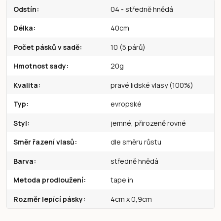
Odstín
04 - středně hnědá
Délka
40cm
Počet pásků v sadě
10 (5 párů)
Hmotnost sady
20g
Kvalita
pravé lidské vlasy (100%)
Typ
evropské
Styl
jemné, přirozeně rovné
Směr řazení vlasů
dle směru růstu
Barva
středně hnědá
Metoda prodloužení
tape in
Rozměr lepící pásky
4cm x 0,9cm