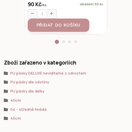
90 Kč
skladem 93 ks
/
ks
95 Kč
/
ks
PŘIDAT DO KOŠÍKU
Z
Zboží zařazeno v kategoriích
PU pásky DELUXE neviditelné s odrostem
PU pásky dle odstínu
PU pásky dle délky
40cm
04 - středně hnědá
40cm