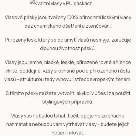
Vlasové pásky jsou tvořeny 100% přírodními lidskými vlasy
bez chemického ošetření a ztenčování.
Přirozený lesk, který se po umytí vlasů nesmyje, zaručuje
dlouhou životnost pásků.
Vlasy jsou jemné, hladké, lesklé, přirozeně rovné až lehce
vlnité, poddajné, vždy srovnané podle přirozeného růstu
vlasů - strukturou tedy vyhovují středoevropským ženám.
S těmito pásky můžete vytvořit jakýkoliv účes i za použití
stylingových přípravků.
Vlasy vás nebudou tahat, tlačit, spoje nelze snadno
nahmatat a nebudou vám vytrhávat vlasy - budete jejich
nošení milovat.