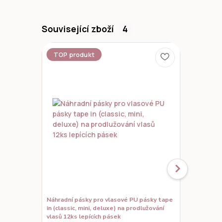
Související zboží
4
TOP produkt
Novinka
Náhradní pásky pro vlasové PU pásky tape
Set vzorků,
in (classic, mini, deluxe) na prodlužování
prodloužené
vlasů 12ks lepících pásek