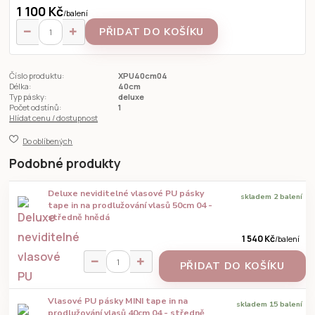
1 100 Kč
/
balení
PŘIDAT DO KOŠÍKU
Číslo produktu:
XPU40cm04
Délka:
40cm
Typ pásky:
deluxe
Počet odstínů:
1
Hlídat cenu / dostupnost
Do oblíbených
Podobné produkty
Deluxe neviditelné vlasové PU pásky
skladem 2 balení
tape in na prodlužování vlasů 50cm 04 -
středně hnědá
1 540 Kč
/
balení
PŘIDAT DO KOŠÍKU
Vlasové PU pásky MINI tape in na
skladem 15 balení
prodlužování vlasů 40cm 04 - středně