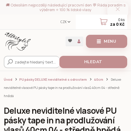
🚚 Odesílám nejpozději následující pracovní den 💬 Ráda poradím s
výběrem ⭐ 100 % lidské vlasy
0
ks
CZK
za
0 Kč
MENU
HLEDAT
Úvod
PU pásky DELUXE neviditelné s odrostem
40cm
Deluxe
neviditelné vlasové PU pásky tape in na prodlužování vlasů 40cm 04 - středně
hnědá
Deluxe neviditelné vlasové PU
pásky tape in na prodlužování
vlasů 40cm 04 - středně hnědá