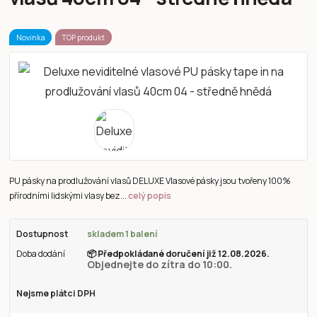
Novinka
TOP produkt
PU pásky na prodlužování vlasů DELUXE Vlasové pásky jsou tvořeny 100%
přírodními lidskými vlasy bez...
celý popis
Dostupnost
skladem 1 balení
Doba dodání
📦
Předpokládané doručení již 12.08.2026.
Objednejte do zítra do 10:00.
Nejsme plátci DPH