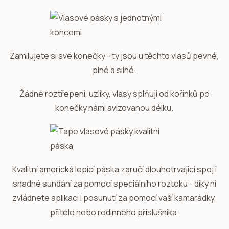
Zamilujete si své konečky - ty jsou u těchto vlasů pevné,
plné a silné.
Žádné roztřepení, uzlíky, vlasy splňují od kořínků po
konečky námi avizovanou délku.
Kvalitní americká lepící páska zaručí dlouhotrvající spoj i
snadné sundání za pomocí speciálního roztoku - díky ní
zvládnete aplikaci i posunutí za pomocí vaší kamarádky,
přítele nebo rodinného příslušníka.