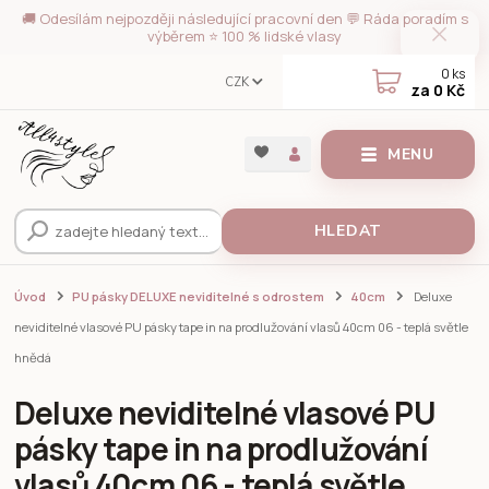
🚚 Odesílám nejpozději následující pracovní den 💬 Ráda poradím s
výběrem ⭐ 100 % lidské vlasy
0
ks
CZK
za
0 Kč
MENU
HLEDAT
Úvod
PU pásky DELUXE neviditelné s odrostem
40cm
Deluxe
neviditelné vlasové PU pásky tape in na prodlužování vlasů 40cm 06 - teplá světle
hnědá
Deluxe neviditelné vlasové PU
pásky tape in na prodlužování
vlasů 40cm 06 - teplá světle