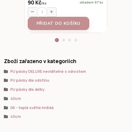
90 Kč
skladem 97 ks
/
ks
95 Kč
/
ks
PŘIDAT DO KOŠÍKU
Z
Zboží zařazeno v kategoriích
PU pásky DELUXE neviditelné s odrostem
PU pásky dle odstínu
PU pásky dle délky
40cm
06 - teplá světle hnědá
40cm