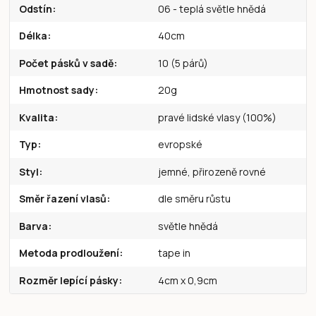
Odstín
06 - teplá světle hnědá
Délka
40cm
Počet pásků v sadě
10 (5 párů)
Hmotnost sady
20g
Kvalita
pravé lidské vlasy (100%)
Typ
evropské
Styl
jemné, přirozeně rovné
Směr řazení vlasů
dle směru růstu
Barva
světle hnědá
Metoda prodloužení
tape in
Rozměr lepící pásky
4cm x 0,9cm