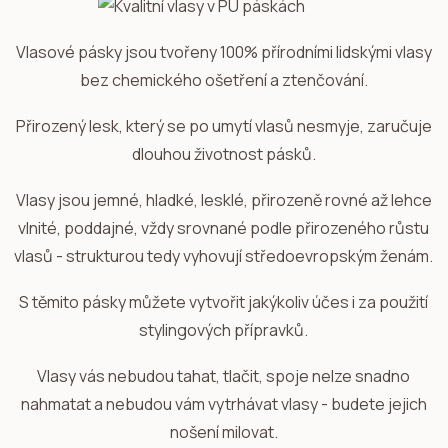
Vlasové pásky jsou tvořeny 100% přírodními lidskými vlasy
bez chemického ošetření a ztenčování.
Přirozený lesk, který se po umytí vlasů nesmyje, zaručuje
dlouhou životnost pásků.
Vlasy jsou jemné, hladké, lesklé, přirozeně rovné až lehce
vlnité, poddajné, vždy srovnané podle přirozeného růstu
vlasů - strukturou tedy vyhovují středoevropským ženám.
S těmito pásky můžete vytvořit jakýkoliv účes i za použití
stylingových přípravků.
Vlasy vás nebudou tahat, tlačit, spoje nelze snadno
nahmatat a nebudou vám vytrhávat vlasy - budete jejich
nošení milovat.