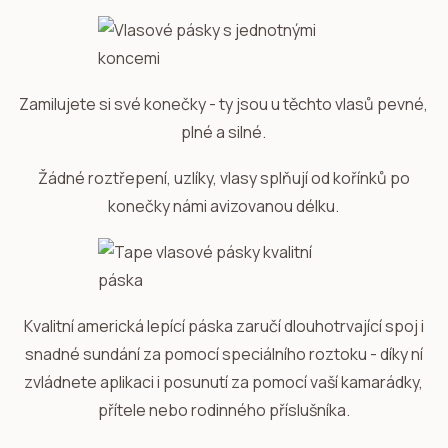
Zamilujete si své konečky - ty jsou u těchto vlasů pevné,
plné a silné.
Žádné roztřepení, uzlíky, vlasy splňují od kořínků po
konečky námi avizovanou délku.
Kvalitní americká lepící páska zaručí dlouhotrvající spoj i
snadné sundání za pomocí speciálního roztoku - díky ní
zvládnete aplikaci i posunutí za pomocí vaší kamarádky,
přítele nebo rodinného příslušníka.