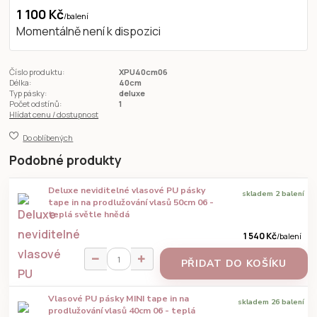
1 100 Kč
/
balení
Momentálně není k dispozici
Číslo produktu:
XPU40cm06
Délka:
40cm
Typ pásky:
deluxe
Počet odstínů:
1
Hlídat cenu / dostupnost
Do oblíbených
Podobné produkty
Deluxe neviditelné vlasové PU pásky
skladem 2 balení
tape in na prodlužování vlasů 50cm 06 -
teplá světle hnědá
1 540 Kč
/
balení
PŘIDAT DO KOŠÍKU
Vlasové PU pásky MINI tape in na
skladem 26 balení
prodlužování vlasů 40cm 06 - teplá