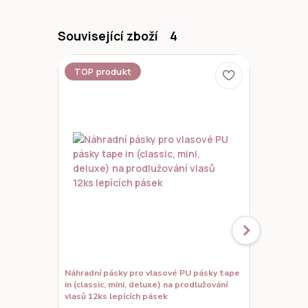
Související zboží
4
TOP produkt
Novinka
Náhradní pásky pro vlasové PU pásky tape
Set vzorků,
in (classic, mini, deluxe) na prodlužování
prodloužené
vlasů 12ks lepících pásek