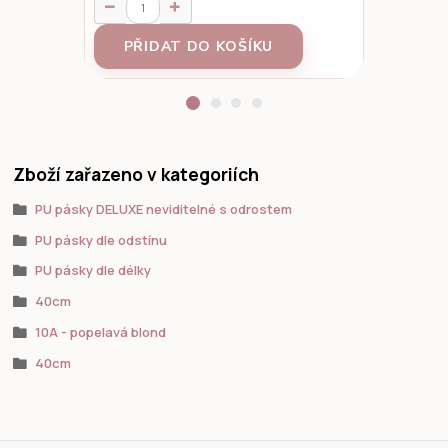
95 Kč
/
ks
PŘIDAT DO KOŠÍKU
Z
Zboží zařazeno v kategoriích
PU pásky DELUXE neviditelné s odrostem
PU pásky dle odstínu
PU pásky dle délky
40cm
10A - popelavá blond
40cm