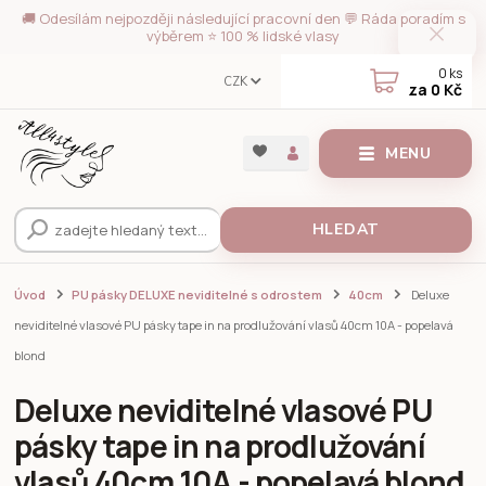
🚚 Odesílám nejpozději následující pracovní den 💬 Ráda poradím s
výběrem ⭐ 100 % lidské vlasy
0
ks
CZK
za
0 Kč
MENU
HLEDAT
Úvod
PU pásky DELUXE neviditelné s odrostem
40cm
Deluxe
neviditelné vlasové PU pásky tape in na prodlužování vlasů 40cm 10A - popelavá
blond
Deluxe neviditelné vlasové PU
pásky tape in na prodlužování
vlasů 40cm 10A - popelavá blond