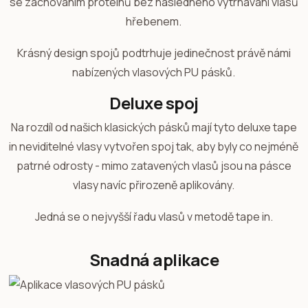
se zachováním proteinů bez následného vytrhávání vlasů
hřebenem.
Krásný design spojů podtrhuje jedinečnost právě námi
nabízených vlasových PU pásků.
Deluxe spoj
Na rozdíl od našich klasických pásků mají tyto deluxe tape
in neviditelné vlasy vytvořen spoj tak, aby byly co nejméně
patrné odrosty - mimo zatavených vlasů jsou na pásce
vlasy navíc přirozeně aplikovány.
Jedná se o nejvyšší řadu vlasů v metodě tape in.
Snadná aplikace