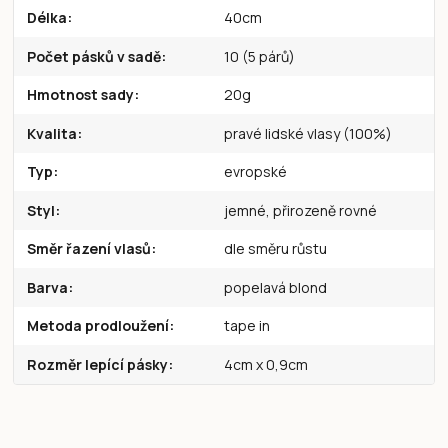
Délka
40cm
Počet pásků v sadě
10 (5 párů)
Hmotnost sady
20g
Kvalita
pravé lidské vlasy (100%)
Typ
evropské
Styl
jemné, přirozeně rovné
Směr řazení vlasů
dle směru růstu
Barva
popelavá blond
Metoda prodloužení
tape in
Rozměr lepící pásky
4cm x 0,9cm