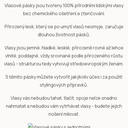
Vlasové pásky jsou tvořeny 100% přírodními lidskými vlasy
bez chemického ošetření a ztenčování.
Přirozený lesk, který se po umytí vlasů nesmyje, zaručuje
dlouhou životnost pásků.
Vlasy jsou jemné, hladké, lesklé, přirozeně rovné až lehce
vlnité, poddajné, vždy srovnané podle přirozeného růstu
vlasů - strukturou tedy vyhovují středoevropským ženám.
S těmito pásky můžete vytvořit jakýkoliv účes i za použití
stylingových přípravků.
Vlasy vás nebudou tahat, tlačit, spoje nelze snadno
nahmatat a nebudou vám vytrhávat vlasy - budete jejich
nošení milovat.