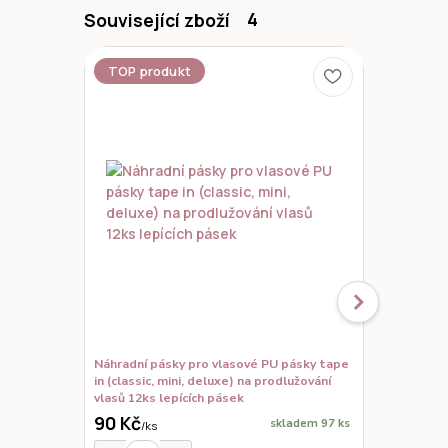
Související zboží
4
TOP produkt
Novinka
Náhradní pásky pro vlasové PU pásky tape
Set vzorků,
in (classic, mini, deluxe) na prodlužování
prodloužené
vlasů 12ks lepících pásek
90 Kč
skladem 97 ks
/
ks