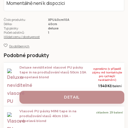
Momentálně není k dispozici
Číslo produktu:
XPU40cm10A
Délka:
40cm
Typ pásky:
deluxe
Počet odstínů:
1
Hlídat cenu / dostupnost
Do oblíbených
Podobné produkty
Deluxe neviditelné vlasové PU pásky
vyprodáno (v případě
tape in na prodlužování vlasů 50cm 10A
zájmu mě kontaktujte
pro rychlejší
- popelavá blond
naskladnění)
1 540 Kč
/
balení
DETAIL
Vlasové PU pásky MINI tape in na
skladem 29 balení
prodlužování vlasů 40cm 10A -
popelavá blond