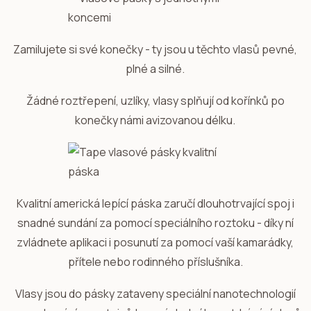
Zamilujete si své konečky - ty jsou u těchto vlasů pevné,
plné a silné.
Žádné roztřepení, uzlíky, vlasy splňují od kořínků po
konečky námi avizovanou délku.
Kvalitní americká lepící páska zaručí dlouhotrvající spoj i
snadné sundání za pomocí speciálního roztoku - díky ní
zvládnete aplikaci i posunutí za pomocí vaší kamarádky,
přítele nebo rodinného příslušníka.
Vlasy jsou do pásky zataveny speciální nanotechnologií