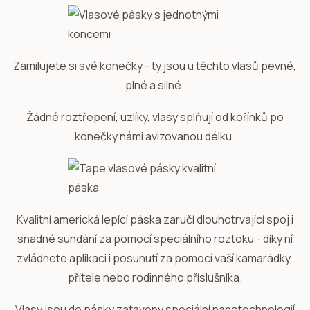
Zamilujete si své konečky - ty jsou u těchto vlasů pevné,
plné a silné.
Žádné roztřepení, uzlíky, vlasy splňují od kořínků po
konečky námi avizovanou délku.
Kvalitní americká lepící páska zaručí dlouhotrvající spoj i
snadné sundání za pomocí speciálního roztoku - díky ní
zvládnete aplikaci i posunutí za pomocí vaší kamarádky,
přítele nebo rodinného příslušníka.
Vlasy jsou do pásky zataveny speciální nanotechnologií