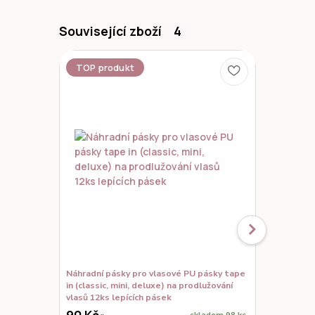
Související zboží
4
TOP produkt
Novinka
Náhradní pásky pro vlasové PU pásky tape
Set vzorků,
in (classic, mini, deluxe) na prodlužování
prodloužené
vlasů 12ks lepících pásek
90 Kč