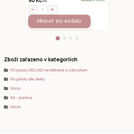
skladem 98 ks
/
ks
95 Kč
/
ks
PŘIDAT DO KOŠÍKU
Z
Zboží zařazeno v kategoriích
PU pásky DELUXE neviditelné s odrostem
PU pásky dle délky
50cm
60 - platina
50cm