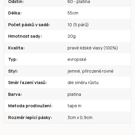
Odstín
60 - platina
Délka
55cm
Počet pásků v sadě
10 (5 párů)
Hmotnost sady
20g
Kvalita
pravé lidské vlasy (100%)
Typ
evropské
Styl
jemné, přirozeně rovné
Směr řazení vlasů
dle směru růstu
Barva
platina
Metoda prodloužení
tape in
Rozměr lepící pásky
3cm x 0,9cm