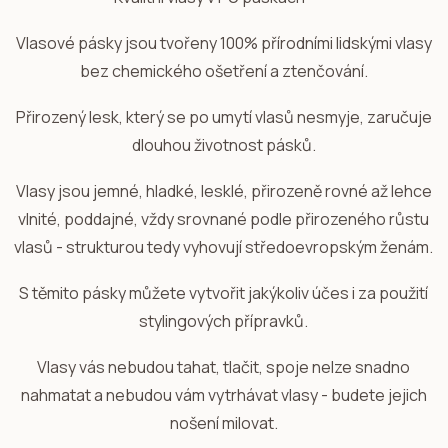
Vlasové pásky jsou tvořeny 100% přírodními lidskými vlasy
bez chemického ošetření a ztenčování.
Přirozený lesk, který se po umytí vlasů nesmyje, zaručuje
dlouhou životnost pásků.
Vlasy jsou jemné, hladké, lesklé, přirozeně rovné až lehce
vlnité, poddajné, vždy srovnané podle přirozeného růstu
vlasů - strukturou tedy vyhovují středoevropským ženám.
S těmito pásky můžete vytvořit jakýkoliv účes i za použití
stylingových přípravků.
Vlasy vás nebudou tahat, tlačit, spoje nelze snadno
nahmatat a nebudou vám vytrhávat vlasy - budete jejich
nošení milovat.