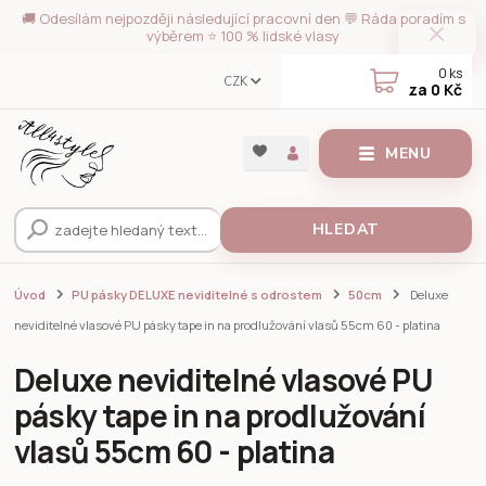
🚚 Odesílám nejpozději následující pracovní den 💬 Ráda poradím s
výběrem ⭐ 100 % lidské vlasy
0
ks
CZK
za
0 Kč
MENU
HLEDAT
Úvod
PU pásky DELUXE neviditelné s odrostem
50cm
Deluxe
neviditelné vlasové PU pásky tape in na prodlužování vlasů 55cm 60 - platina
Deluxe neviditelné vlasové PU
pásky tape in na prodlužování
vlasů 55cm 60 - platina