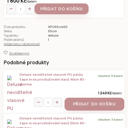
1 800 Kč
/
balení
PŘIDAT DO KOŠÍKU
Číslo produktu:
XPU55cm60
Délka:
55cm
Typ pásky:
deluxe
Počet odstínů:
1
Hlídat cenu / dostupnost
Do oblíbených
Podobné produkty
Deluxe neviditelné vlasové PU pásky
skladem 5 balení
tape in na prodlužování vlasů 40cm 60 -
platina
1 240 Kč
/
balení
PŘIDAT DO KOŠÍKU
Deluxe neviditelné vlasové PU pásky
skladem 3 balení
tape in na prodlužování vlasů 50cm 60 -
platina