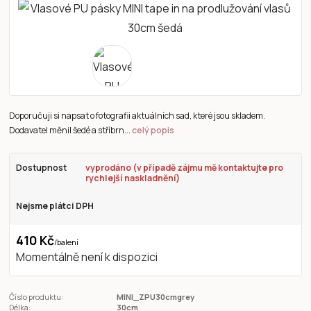
Doporučuji si napsat o fotografii aktuálních sad, které jsou skladem.
Dodavatel měnil šedé a stříbrn...
celý popis
Dostupnost
vyprodáno (v případě zájmu mě kontaktujte pro
rychlejší naskladnění)
Nejsme plátci DPH
410 Kč
/
balení
Momentálně není k dispozici
Číslo produktu:
MINI_ZPU30cmgrey
Délka:
30cm