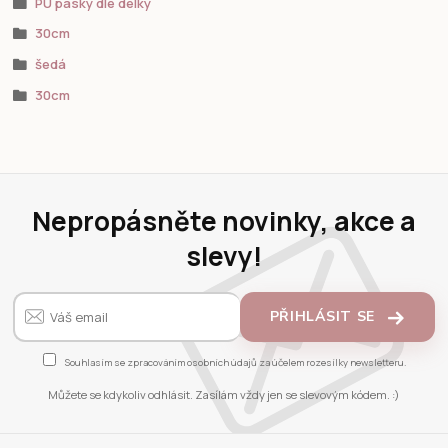
PU pásky dle délky
30cm
šedá
30cm
Nepropásněte novinky, akce a
slevy!
PŘIHLÁSIT SE
Souhlasím se
zpracováním osobních údajů
za účelem rozesílky newsletteru.
Můžete se kdykoliv odhlásit. Zasílám vždy jen se slevovým kódem. :)