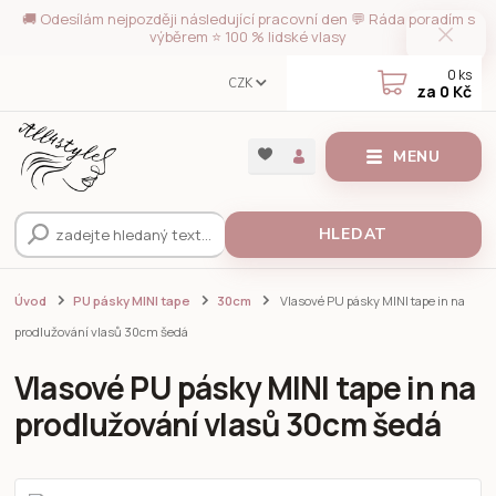
🚚 Odesílám nejpozději následující pracovní den 💬 Ráda poradím s
výběrem ⭐ 100 % lidské vlasy
0
ks
CZK
za
0 Kč
MENU
HLEDAT
Úvod
PU pásky MINI tape
30cm
Vlasové PU pásky MINI tape in na
prodlužování vlasů 30cm šedá
Vlasové PU pásky MINI tape in na
prodlužování vlasů 30cm šedá