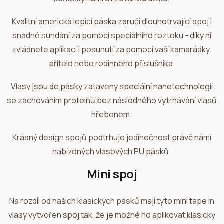
Kvalitní americká lepící páska zaručí dlouhotrvající spoj i
snadné sundání za pomocí speciálního roztoku - díky ní
zvládnete aplikaci i posunutí za pomocí vaší kamarádky,
přítele nebo rodinného příslušníka.
Vlasy jsou do pásky zataveny speciální nanotechnologií
se zachováním proteinů bez následného vytrhávání vlasů
hřebenem.
Krásný design spojů podtrhuje jedinečnost právě námi
nabízených vlasových PU pásků.
Mini spoj
Na rozdíl od našich klasických pásků mají tyto mini tape in
vlasy vytvořen spoj tak, že je možné ho aplikovat klasicky