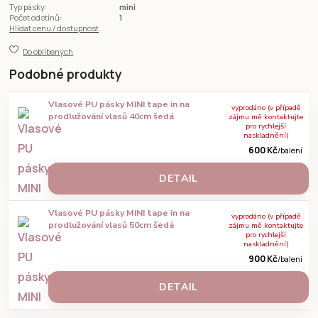
Typ pásky:
mini
Počet odstínů:
1
Hlídat cenu / dostupnost
Do oblíbených
Podobné produkty
Vlasové PU pásky MINI tape in na
vyprodáno (v případě
prodlužování vlasů 40cm šedá
zájmu mě kontaktujte
pro rychlejší
naskladnění)
600 Kč
/
balení
DETAIL
Vlasové PU pásky MINI tape in na
vyprodáno (v případě
prodlužování vlasů 50cm šedá
zájmu mě kontaktujte
pro rychlejší
naskladnění)
900 Kč
/
balení
DETAIL