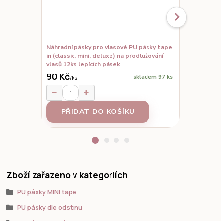
Náhradní pásky pro vlasové PU pásky tape
Set vzorků,
in (classic, mini, deluxe) na prodlužování
prodloužené
vlasů 12ks lepících pásek
90 Kč
skladem 97 ks
/
ks
95 Kč
/
ks
PŘIDAT DO KOŠÍKU
Z
Zboží zařazeno v kategoriích
PU pásky MINI tape
PU pásky dle odstínu