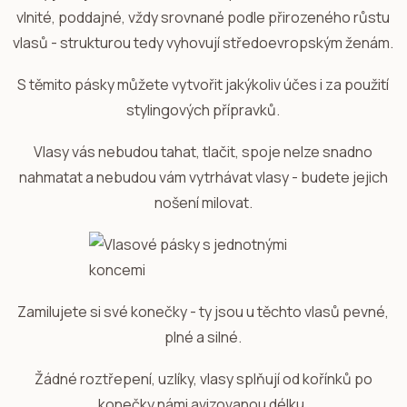
vlnité, poddajné, vždy srovnané podle přirozeného růstu
vlasů - strukturou tedy vyhovují středoevropským ženám.
S těmito pásky můžete vytvořit jakýkoliv účes i za použití
stylingových přípravků.
Vlasy vás nebudou tahat, tlačit, spoje nelze snadno
nahmatat a nebudou vám vytrhávat vlasy - budete jejich
nošení milovat.
Zamilujete si své konečky - ty jsou u těchto vlasů pevné,
plné a silné.
Žádné roztřepení, uzlíky, vlasy splňují od kořínků po
konečky námi avizovanou délku.