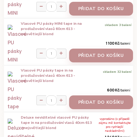
PŘIDAT DO KOŠÍKU
Vlasové PU pásky MINI tape in na
skladem 3 balení
prodlužování vlasů 60cm 613 -
nejsvětlejší blond
1 100 Kč
/
balení
PŘIDAT DO KOŠÍKU
Vlasové PU pásky tape in na
skladem 32 balení
prodlužování vlasů 40cm 613 -
nejsvětlejší blond
600 Kč
/
balení
PŘIDAT DO KOŠÍKU
Deluxe neviditelné vlasové PU pásky
vyprodáno (v případě
tape in na prodlužování vlasů 40cm 613
zájmu mě kontaktujte
pro rychlejší
- nejsvětlejší blond
naskladnění)