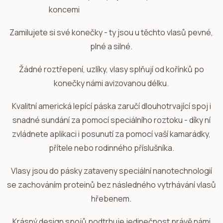
Zamilujete si své konečky - ty jsou u těchto vlasů pevné,
plné a silné.
Žádné roztřepení, uzlíky, vlasy splňují od kořínků po
konečky námi avizovanou délku.
Kvalitní americká lepící páska zaručí dlouhotrvající spoj i
snadné sundání za pomocí speciálního roztoku - díky ní
zvládnete aplikaci i posunutí za pomocí vaší kamarádky,
přítele nebo rodinného příslušníka.
Vlasy jsou do pásky zataveny speciální nanotechnologií
se zachováním proteinů bez následného vytrhávání vlasů
hřebenem.
Krásný design spojů podtrhuje jedinečnost právě námi