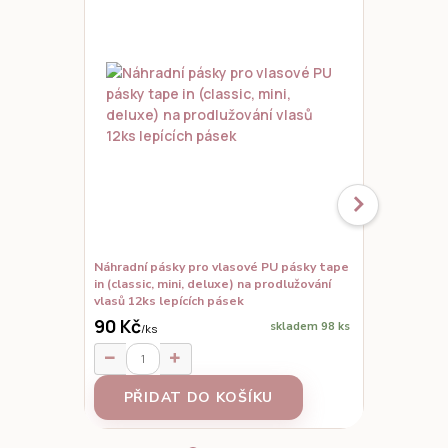
Náhradní pásky pro vlasové PU pásky tape
Set vzorků,
in (classic, mini, deluxe) na prodlužování
prodloužené
vlasů 12ks lepících pásek
90 Kč
skladem 98 ks
/
ks
95 Kč
/
ks
PŘIDAT DO KOŠÍKU
Z