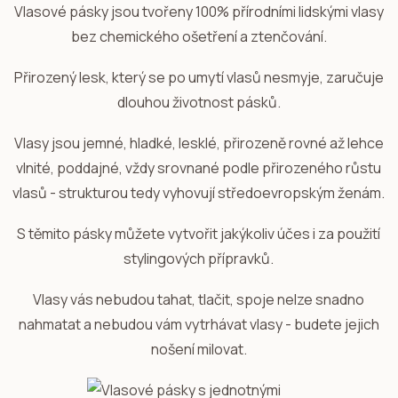
Vlasové pásky jsou tvořeny 100% přírodními lidskými vlasy
bez chemického ošetření a ztenčování.
Přirozený lesk, který se po umytí vlasů nesmyje, zaručuje
dlouhou životnost pásků.
Vlasy jsou jemné, hladké, lesklé, přirozeně rovné až lehce
vlnité, poddajné, vždy srovnané podle přirozeného růstu
vlasů - strukturou tedy vyhovují středoevropským ženám.
S těmito pásky můžete vytvořit jakýkoliv účes i za použití
stylingových přípravků.
Vlasy vás nebudou tahat, tlačit, spoje nelze snadno
nahmatat a nebudou vám vytrhávat vlasy - budete jejich
nošení milovat.