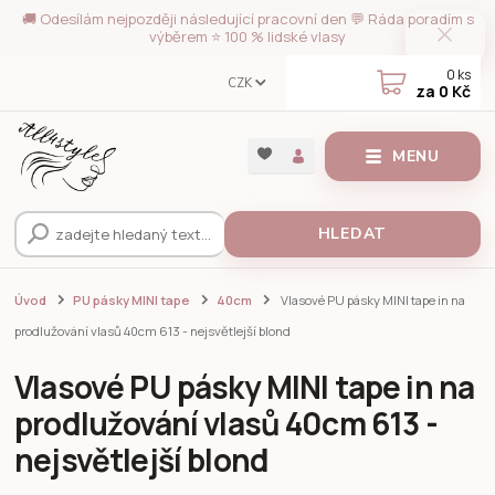
🚚 Odesílám nejpozději následující pracovní den 💬 Ráda poradím s
výběrem ⭐ 100 % lidské vlasy
0
ks
CZK
za
0 Kč
MENU
HLEDAT
Úvod
PU pásky MINI tape
40cm
Vlasové PU pásky MINI tape in na
prodlužování vlasů 40cm 613 - nejsvětlejší blond
Vlasové PU pásky MINI tape in na
prodlužování vlasů 40cm 613 -
nejsvětlejší blond