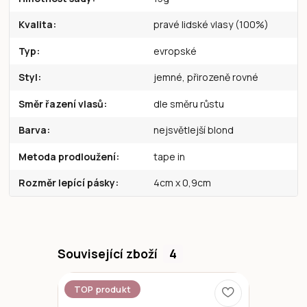
Kvalita
pravé lidské vlasy (100%)
Typ
evropské
Styl
jemné, přirozeně rovné
Směr řazení vlasů
dle směru růstu
Barva
nejsvětlejší blond
Metoda prodloužení
tape in
Rozměr lepící pásky
4cm x 0,9cm
Související zboží
4
TOP produkt
Novinka