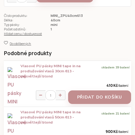
Číslo produktu:
MINI_ZPU40cm613
Délka:
40cm
Typ pásky:
mini
Počet odstínů:
1
Hlídat cenu / dostupnost
Do oblíbených
Podobné produkty
Vlasové PU pásky MINI tape in na
skladem 39 balení
prodlužování vlasů 30cm 613 -
nejsvětlejší blond
410 Kč
/
balení
PŘIDAT DO KOŠÍKU
Vlasové PU pásky MINI tape in na
skladem 21 balení
prodlužování vlasů 50cm 613 -
nejsvětlejší blond
900 Kč
/
balení