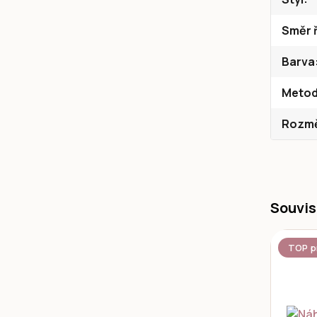
Směr ř
Barva
Metod
Rozměr
Souvis
TOP p