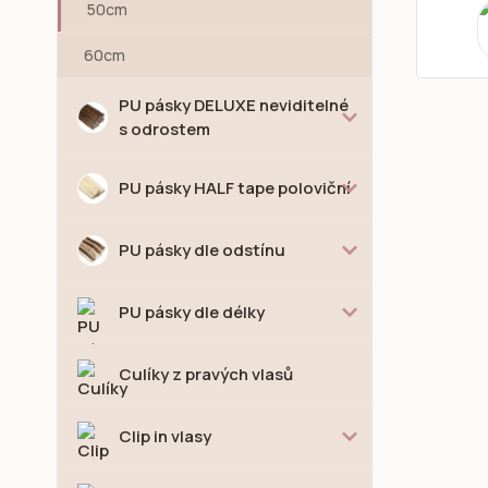
50cm
60cm
PU pásky DELUXE neviditelné
s odrostem
PU pásky HALF tape poloviční
PU pásky dle odstínu
PU pásky dle délky
Culíky z pravých vlasů
Clip in vlasy