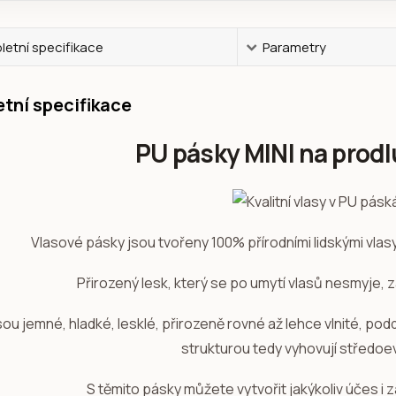
etní specifikace
Parametry
tní specifikace
PU pásky MINI na prodl
Vlasové pásky jsou tvořeny 100% přírodními lidskými vla
Přirozený lesk, který se po umytí vlasů nesmyje, 
sou jemné, hladké, lesklé, přirozeně rovné až lehce vlnité, po
strukturou tedy vyhovují středo
S těmito pásky můžete vytvořit jakýkoliv účes i z