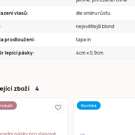
azení vlasů
dle směru růstu
nejsvětlejší blond
a prodloužení
tape in
 lepící pásky
4cm x 0,9cm
ející zboží
4
rodukt
Novinka