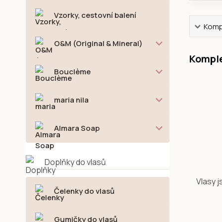
Vzorky, cestovní balení
Kompl
O&M (Original & Mineral)
Komple
Bouclème
maria nila
Almara Soap
Doplňky do vlasů
Vlasy j
Čelenky do vlasů
Gumičky do vlasů