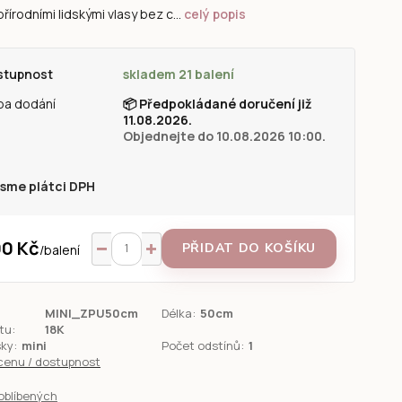
řírodními lidskými vlasy bez c...
celý popis
stupnost
skladem 21 balení
ba dodání
📦
Předpokládané doručení již
11.08.2026.
Objednejte do 10.08.2026 10:00.
sme plátci DPH
0 Kč
PŘIDAT DO KOŠÍKU
/
balení
MINI_ZPU50cm
Délka:
50cm
tu:
18K
sky:
mini
Počet odstínů:
1
 cenu / dostupnost
oblíbených