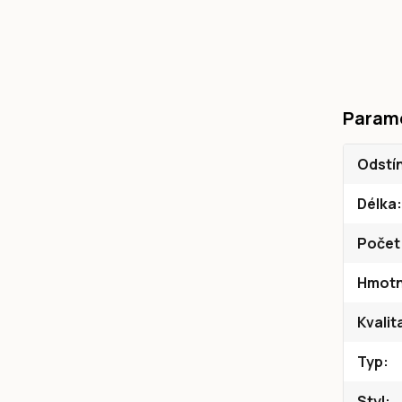
Param
Odstí
Délka
Počet
Hmotn
Kvalit
Typ
Styl