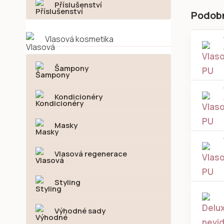
Příslušenství
Podob
Vlasová kosmetika
Šampony
Kondicionéry
Masky
Vlasová regenerace
Styling
Výhodné sady