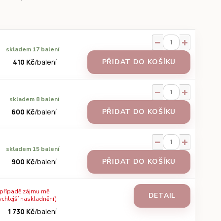
skladem 17 balení
410 Kč
/
balení
PŘIDAT DO KOŠÍKU
skladem 8 balení
600 Kč
/
balení
PŘIDAT DO KOŠÍKU
skladem 15 balení
900 Kč
/
balení
PŘIDAT DO KOŠÍKU
 případě zájmu mě
DETAIL
ychlejší naskladnění)
1 730 Kč
/
balení