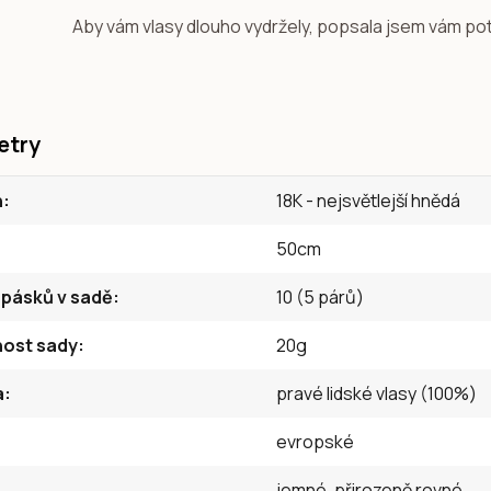
Aby vám vlasy dlouho vydržely, popsala jsem vám po
etry
n
18K - nejsvětlejší hnědá
50cm
 pásků v sadě
10 (5 párů)
ost sady
20g
a
pravé lidské vlasy (100%)
evropské
jemné, přirozeně rovné