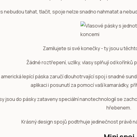
ás nebudou tahat, tlačit, spoje nelze snadno nahmatat a nebudo
Zamilujete si své konečky - ty jsou u těcht
Žádné roztřepení, uzlíky, vlasy splňují od kořínků
í americká lepící páska zaručí dlouhotrvající spoj i snadné sun
aplikaci i posunutí za pomocí vaší kamarádky, př
sy jsou do pásky zataveny speciální nanotechnologií se zach
hřebenem.
Krásný design spojů podtrhuje jedinečnost právě n
Mini spoj