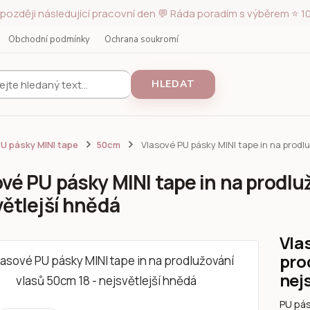
později následující pracovní den 💬 Ráda poradím s výběrem ⭐ 10
Obchodní podmínky
Ochrana soukromí
HLEDAT
U pásky MINI tape
50cm
Vlasové PU pásky MINI tape in na prodlu
vé PU pásky MINI tape in na prodlu
větlejší hnědá
Vla
pro
nej
PU pás