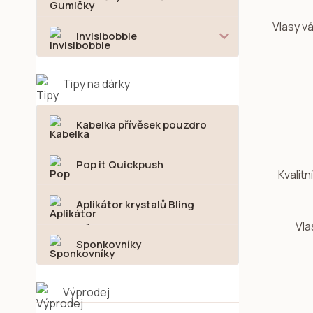
Vlasy v
Invisibobble
Tipy na dárky
Kabelka přívěsek pouzdro
Pop it Quickpush
Kvalitn
Aplikátor krystalů Bling
Vla
Sponkovníky
Výprodej