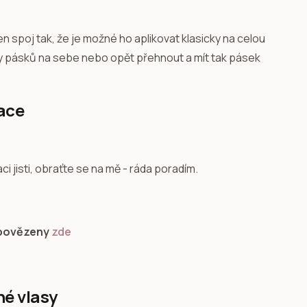
řen spoj tak, že je možné ho aplikovat klasicky na celou
ky pásků na sebe nebo opět přehnout a mít tak pásek
ace
 jisti, obraťte se na mě - ráda poradím.
dpovězeny
zde
né vlasy