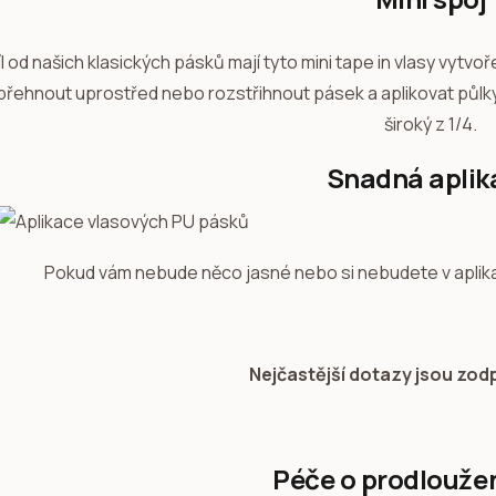
l od našich klasických pásků mají tyto mini tape in vlasy vytvo
 přehnout uprostřed nebo rozstřihnout pásek a aplikovat půl
široký z 1/4.
Snadná aplik
Pokud vám nebude něco jasné nebo si nebudete v aplikaci
Nejčastější dotazy jsou zo
Péče o prodlouže