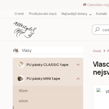
🚚 Odesílám nej
O mně
Prodlužování vlasů
Nejčastější dotazy
Kontakt
Vlasy
Úvod
P
Vlaso
PU pásky CLASSIC tape
nejs
PU pásky MINI tape
30cm
40cm