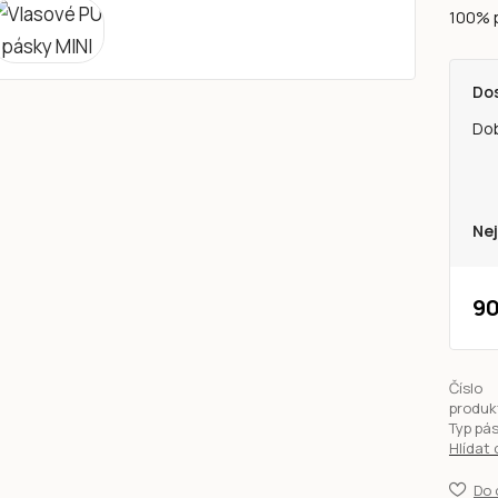
100% p
Do
Do
Nej
90
Číslo
produk
Typ pá
Hlídat
Do 