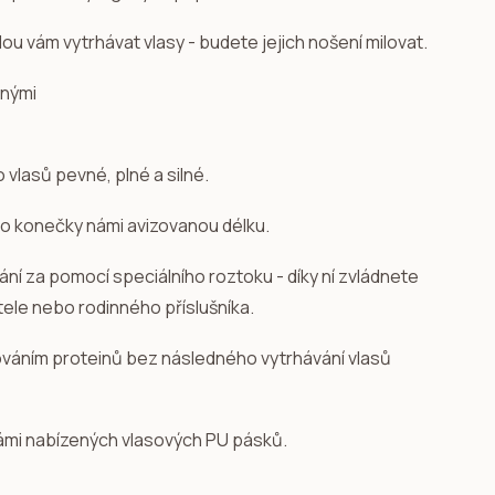
u vám vytrhávat vlasy - budete jejich nošení milovat.
o vlasů pevné, plné a silné.
 po konečky námi avizovanou délku.
dání za pomocí speciálního roztoku - díky ní zvládnete
ítele nebo rodinného příslušníka.
ováním proteinů bez následného vytrhávání vlasů
ámi nabízených vlasových PU pásků.