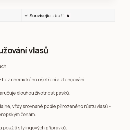
Související zboží
4
užování vlasů
sy bez chemického ošetření a ztenčování.
zaručuje dlouhou životnost pásků.
ddajné, vždy srovnané podle přirozeného růstu vlasů -
evropským ženám.
a použití stylingových přípravků.