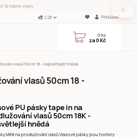
0 % lidské vlasy
Přihlášení
CZK
0
ks
za
0 Kč
žování vlasů 50cm 18 - nejsvětlejší hnědá
žování vlasů 50cm 18 -
sové PU pásky tape in na
dlužování vlasů 50cm 18K -
světlejší hnědá
ky MINI na prodlužování vlasů Vlasové pásky jsou tvořeny