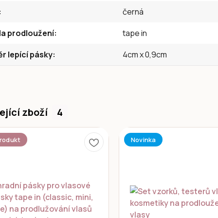
černá
a prodloužení
tape in
 lepící pásky
4cm x 0,9cm
ející zboží
4
rodukt
Novinka