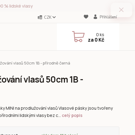
0 % lidské vlasy
Přihlášení
CZK
0
ks
za
0 Kč
žování vlasů 50cm 1B - přírodně černá
žování vlasů 50cm 1B -
ky MINI na prodlužování vlasů Vlasové pásky jsou tvořeny
řírodními lidskými vlasy bez c...
celý popis