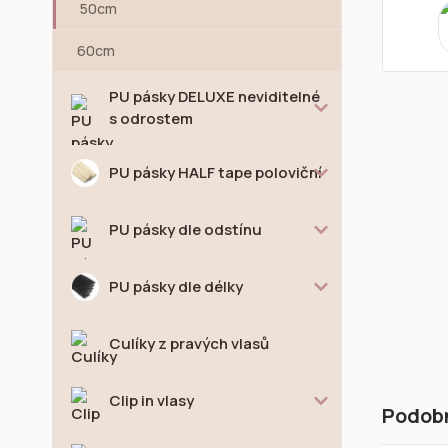
50cm
60cm
PU pásky DELUXE neviditelné
s odrostem
PU pásky HALF tape poloviční
PU pásky dle odstínu
PU pásky dle délky
Culíky z pravých vlasů
Clip in vlasy
Podob