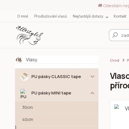
🚚 Odesílám nej
O mně
Prodlužování vlasů
Nejčastější dotazy
Kontakt
Vlasy
Úvod
P
Vlaso
PU pásky CLASSIC tape
přír
PU pásky MINI tape
30cm
40cm