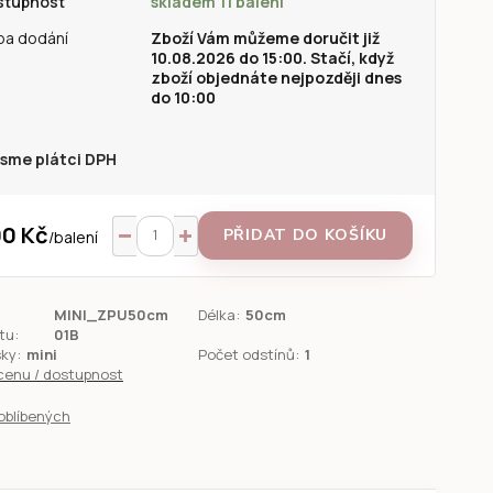
stupnost
skladem 11 balení
ba dodání
Zboží Vám můžeme doručit již
10.08.2026 do 15:00. Stačí, když
zboží objednáte nejpozději dnes
do 10:00
sme plátci DPH
0 Kč
PŘIDAT DO KOŠÍKU
/
balení
MINI_ZPU50cm
Délka:
50cm
tu:
01B
sky:
mini
Počet odstínů:
1
 cenu / dostupnost
oblíbených