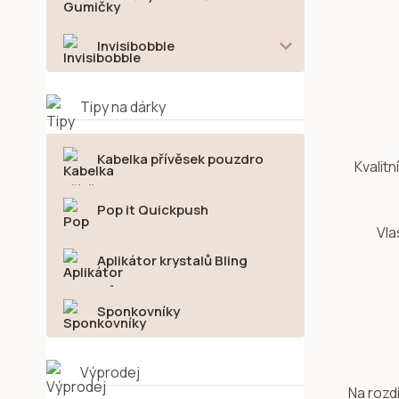
Invisibobble
Tipy na dárky
Kabelka přívěsek pouzdro
Kvalitn
Pop it Quickpush
Vla
Aplikátor krystalů Bling
Sponkovníky
Výprodej
Na rozdí