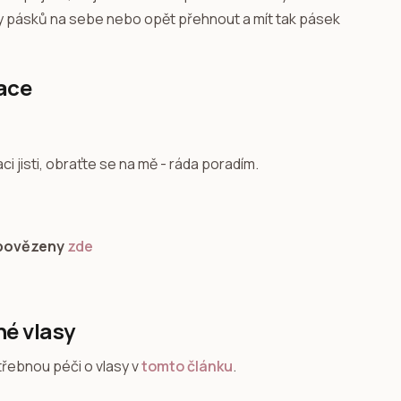
ky pásků na sebe nebo opět přehnout a mít tak pásek
ace
 jisti, obraťte se na mě - ráda poradím.
dpovězeny
zde
né vlasy
třebnou péči o vlasy v
tomto článku
.