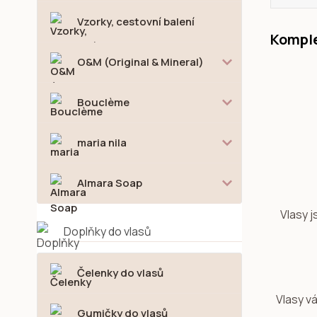
Vzorky, cestovní balení
Komple
O&M (Original & Mineral)
Bouclème
maria nila
Almara Soap
Vlasy j
Doplňky do vlasů
Čelenky do vlasů
Vlasy v
Gumičky do vlasů