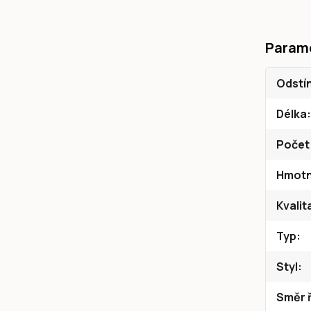
Param
Odstí
Délka
Počet
Hmotn
Kvalit
Typ
Styl
Směr ř