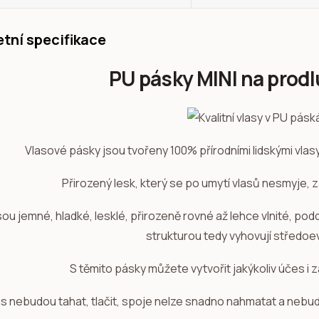
tní specifikace
PU pásky MINI na prodl
Vlasové pásky jsou tvořeny 100% přírodními lidskými vla
Přirozený lesk, který se po umytí vlasů nesmyje, 
sou jemné, hladké, lesklé, přirozeně rovné až lehce vlnité, po
strukturou tedy vyhovují středo
S těmito pásky můžete vytvořit jakýkoliv účes i z
ás nebudou tahat, tlačit, spoje nelze snadno nahmatat a nebudo