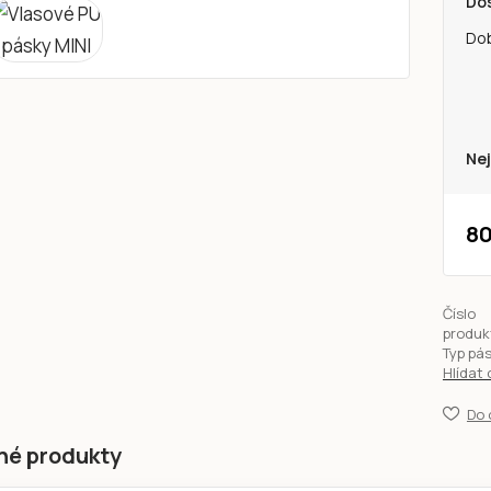
Do
Do
Nej
80
Číslo
produk
Typ pá
Hlídat
Do 
né produkty