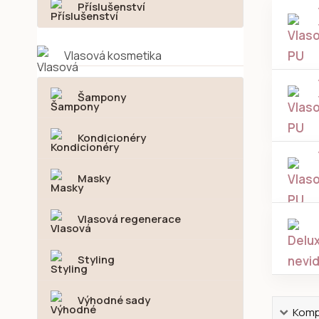
Příslušenství
Vlasová kosmetika
Šampony
Kondicionéry
Masky
Vlasová regenerace
Styling
Výhodné sady
Kompl