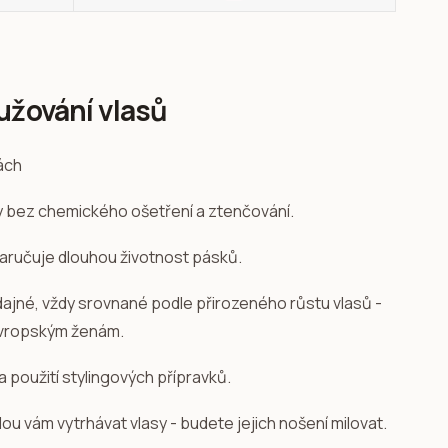
užování vlasů
sy bez chemického ošetření a ztenčování.
zaručuje dlouhou životnost pásků.
ddajné, vždy srovnané podle přirozeného růstu vlasů -
evropským ženám.
a použití stylingových přípravků.
u vám vytrhávat vlasy - budete jejich nošení milovat.