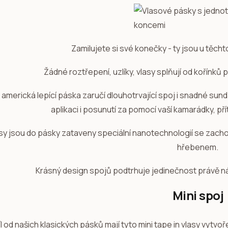
Zamilujete si své konečky - ty jsou u těcht
Žádné roztřepení, uzlíky, vlasy splňují od kořínků
í americká lepící páska zaručí dlouhotrvající spoj i snadné sun
aplikaci i posunutí za pomocí vaší kamarádky, př
sy jsou do pásky zataveny speciální nanotechnologií se zach
hřebenem.
Krásný design spojů podtrhuje jedinečnost právě n
Mini spoj
l od našich klasických pásků mají tyto mini tape in vlasy vytvo