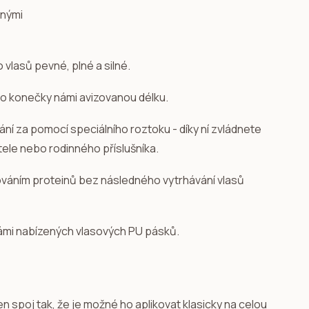
o vlasů pevné, plné a silné.
 po konečky námi avizovanou délku.
dání za pomocí speciálního roztoku - díky ní zvládnete
ítele nebo rodinného příslušníka.
ováním proteinů bez následného vytrhávání vlasů
ámi nabízených vlasových PU pásků.
řen spoj tak, že je možné ho aplikovat klasicky na celou