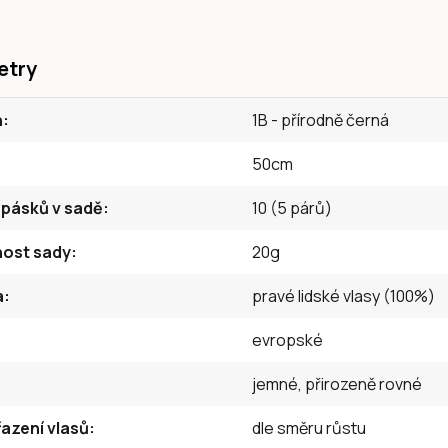
etry
n
1B - přírodně černá
50cm
 pásků v sadě
10 (5 párů)
ost sady
20g
a
pravé lidské vlasy (100%)
evropské
jemné, přirozeně rovné
azení vlasů
dle směru růstu