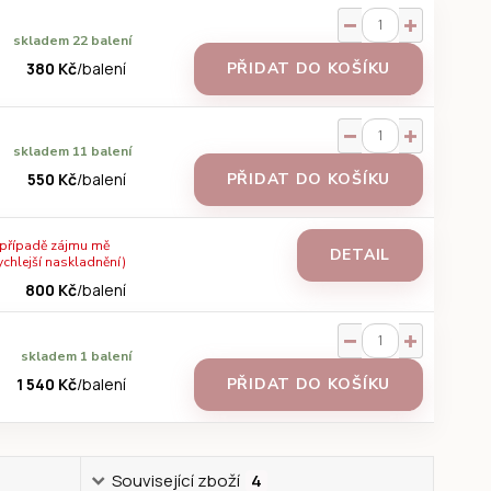
skladem 22 balení
380 Kč
/
balení
PŘIDAT DO KOŠÍKU
skladem 11 balení
550 Kč
/
balení
PŘIDAT DO KOŠÍKU
 případě zájmu mě
DETAIL
ychlejší naskladnění)
800 Kč
/
balení
skladem 1 balení
1 540 Kč
/
balení
PŘIDAT DO KOŠÍKU
Související zboží
4