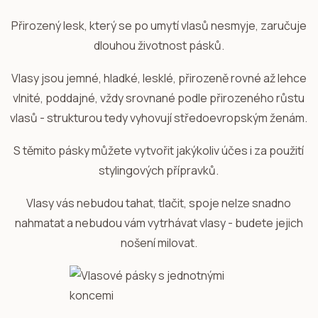
Přirozený lesk, který se po umytí vlasů nesmyje, zaručuje
dlouhou životnost pásků.
Vlasy jsou jemné, hladké, lesklé, přirozeně rovné až lehce
vlnité, poddajné, vždy srovnané podle přirozeného růstu
vlasů - strukturou tedy vyhovují středoevropským ženám.
S těmito pásky můžete vytvořit jakýkoliv účes i za použití
stylingových přípravků.
Vlasy vás nebudou tahat, tlačit, spoje nelze snadno
nahmatat a nebudou vám vytrhávat vlasy - budete jejich
nošení milovat.