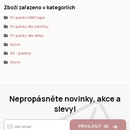
Zboží zařazeno v kategoriích
PU pásky MINI tape
PU pásky dle odstínu
PU pásky dle délky
60cm
60 - platina
60cm
Nepropásněte novinky, akce a
slevy!
PŘIHLÁSIT SE