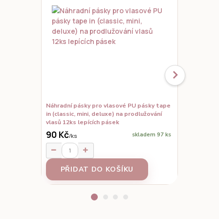
Náhradní pásky pro vlasové PU pásky tape
Set vzorků,
in (classic, mini, deluxe) na prodlužování
prodloužené
vlasů 12ks lepících pásek
90 Kč
skladem 97 ks
/
ks
95 Kč
/
ks
PŘIDAT DO KOŠÍKU
Z