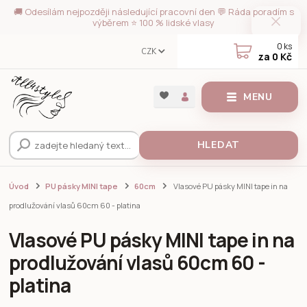
🚚 Odesílám nejpozději následující pracovní den 💬 Ráda poradím s
výběrem ⭐ 100 % lidské vlasy
0
ks
CZK
za
0 Kč
MENU
HLEDAT
Úvod
PU pásky MINI tape
60cm
Vlasové PU pásky MINI tape in na
prodlužování vlasů 60cm 60 - platina
Vlasové PU pásky MINI tape in na
prodlužování vlasů 60cm 60 -
platina