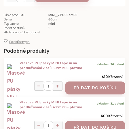
Číslo produktu:
MINI_ZPU60cm60
Délka:
60cm
Typ pásky:
mini
Počet odstínů:
1
Hlídat cenu / dostupnost
Do oblíbených
Podobné produkty
Vlasové PU pásky MINI tape in na
skladem 36 balení
prodlužování vlasů 30cm 60 - platina
410 Kč
/
balení
PŘIDAT DO KOŠÍKU
Vlasové PU pásky MINI tape in na
skladem 31 balení
prodlužování vlasů 40cm 60 - platina
600 Kč
/
balení
PŘIDAT DO KOŠÍKU