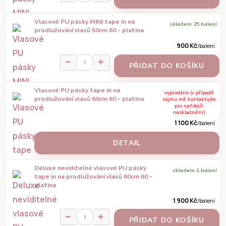
Vlasové PU pásky MINI tape in na
skladem 25 balení
prodlužování vlasů 50cm 60 - platina
900 Kč
/
balení
PŘIDAT DO KOŠÍKU
Vlasové PU pásky tape in na
vyprodáno (v případě
prodlužování vlasů 60cm 60 - platina
zájmu mě kontaktujte
pro rychlejší
naskladnění)
1 100 Kč
/
balení
DETAIL
Deluxe neviditelné vlasové PU pásky
skladem 1 balení
tape in na prodlužování vlasů 60cm 60 -
platina
1 900 Kč
/
balení
PŘIDAT DO KOŠÍKU