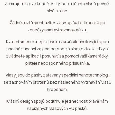
Zamilujete si své konečky - ty jsou u těchto vlasů pevné,
plné a silné.
Žádné roztřepení, uzlíky, vlasy splňují od kořínků po
konečky námi avizovanou délku.
Kvalitní americká lepící páska zaručí dlouhotrvající spoj i
snadné sundání za pomocí speciálního roztoku - díky ní
zvládnete aplikaci i posunutí za pomocí vaší kamarádky,
přítele nebo rodinného příslušníka.
Vlasy jsou do pásky zataveny speciální nanotechnologií
se zachováním proteinů bez následného vytrhávání vlasů
hřebenem.
Krásný design spojů podtrhuje jedinečnost právě námi
nabízených vlasových PU pásků.