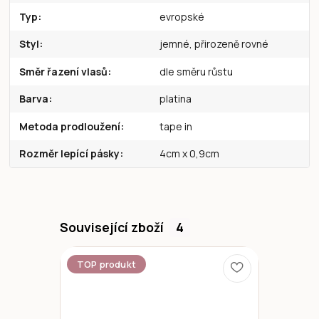
Typ
evropské
Styl
jemné, přirozeně rovné
Směr řazení vlasů
dle směru růstu
Barva
platina
Metoda prodloužení
tape in
Rozměr lepící pásky
4cm x 0,9cm
Související zboží
4
TOP produkt
Novinka