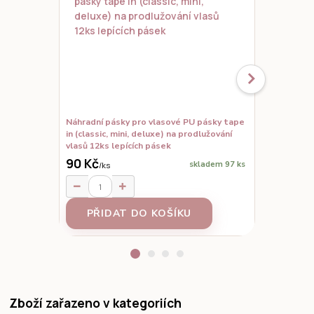
Náhradní pásky pro vlasové PU pásky tape
Set vzorků,
in (classic, mini, deluxe) na prodlužování
prodloužené
vlasů 12ks lepících pásek
90 Kč
skladem 97 ks
/
ks
95 Kč
/
ks
PŘIDAT DO KOŠÍKU
Z
Zboží zařazeno v kategoriích