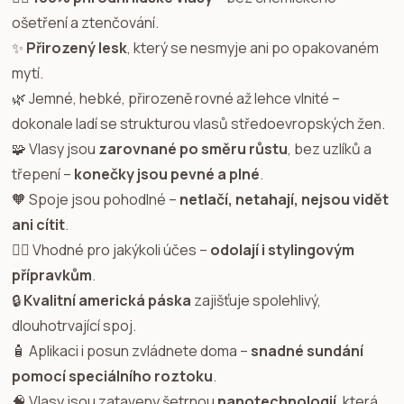
ošetření a ztenčování.
✨
Přirozený lesk
, který se nesmyje ani po opakovaném
mytí.
🌿 Jemné, hebké, přirozeně rovné až lehce vlnité –
dokonale ladí se strukturou vlasů středoevropských žen.
🧩 Vlasy jsou
zarovnané po směru růstu
, bez uzlíků a
třepení –
konečky jsou pevné a plné
.
🧡 Spoje jsou pohodlné –
netlačí, netahají, nejsou vidět
ani cítit
.
💇‍♀️ Vhodné pro jakýkoli účes –
odolají i stylingovým
přípravkům
.
🔒
Kvalitní americká páska
zajišťuje spolehlivý,
dlouhotrvající spoj.
🧴 Aplikaci i posun zvládnete doma –
snadné sundání
pomocí speciálního roztoku
.
🧠 Vlasy jsou zataveny šetrnou
nanotechnologií
, která