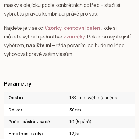
masky a olejíčku podle konkrétních potřeb – stačí si
vybrat tu pravou kombinaci právě pro vás.
Najdete je v sekci
Vzorky, cestovní balení
, kde si
můžete vybrat i jednotlivé
vzorečky
. Pokud si nejste jistí
výběrem,
napište mi
– ráda poradím, co bude nejlépe
vyhovovat právě vašim vlasům.
Parametry
Odstín
18K - nejsvětlejší hnědá
Délka
30cm
Počet pásků v sadě
10 (5 párů)
Hmotnost sady
12,5g