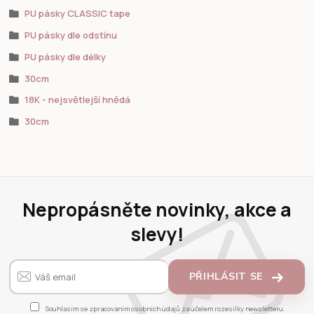
PU pásky CLASSIC tape
PU pásky dle odstínu
PU pásky dle délky
30cm
18K - nejsvětlejší hnědá
30cm
Nepropásněte novinky, akce a
slevy!
PŘIHLÁSIT SE
Souhlasím se
zpracováním osobních údajů
za účelem rozesílky newsletteru.