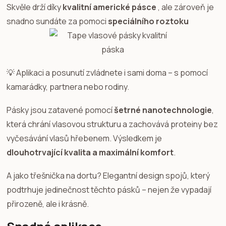
Skvěle drží díky
kvalitní americké pásce
, ale zároveň je
snadno sundáte za pomoci
speciálního roztoku
💡 Aplikaci a posunutí zvládnete i sami doma – s pomocí
kamarádky, partnera nebo rodiny.
Pásky jsou zatavené pomocí
šetrné nanotechnologie
,
která chrání vlasovou strukturu a zachovává proteiny bez
vyčesávání vlasů hřebenem. Výsledkem je
dlouhotrvající kvalita a maximální komfort
.
A jako třešnička na dortu? Elegantní design spojů, který
podtrhuje jedinečnost těchto pásků – nejen že vypadají
přirozeně, ale i krásně.