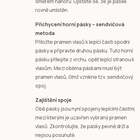
směrem nahoru. Ujistěte se, že je pásek
rovně umístěn.
Přichycení horní pásky – sendvičová
metoda
Přiložte pramen vlasů k lepící části spodní
pásky a připravte druhou pásku. Tuto horní
pásku přilepte z vrchu, opět lepící stranou k
vlasům. Mezi oběma páskami musí být
pramen vlasů, čímž vznikne tzv. sendvičový
spoj.
Zajištění spoje
Obě pásky jsou nyní spojeny lepícími částmi,
mezi kterými je uzavřen vybraný pramen
vlasů. Zkontrolujte, že pásky pevně drží a
nejsou posunuté.