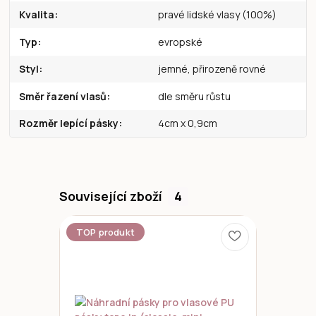
Kvalita
pravé lidské vlasy (100%)
Typ
evropské
Styl
jemné, přirozeně rovné
Směr řazení vlasů
dle směru růstu
Rozměr lepící pásky
4cm x 0,9cm
Související zboží
4
TOP produkt
Novinka