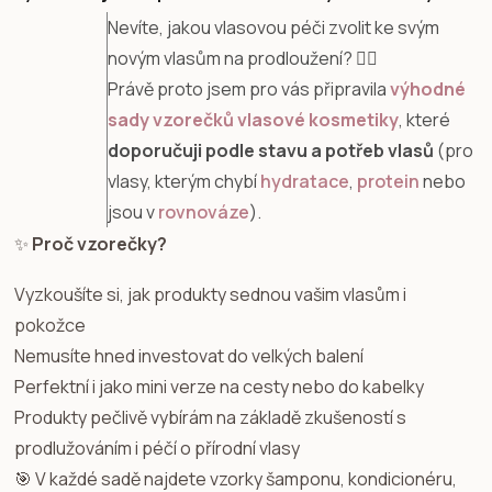
Nevíte, jakou vlasovou péči zvolit ke svým
novým vlasům na prodloužení? 💇‍♀️
Právě proto jsem pro vás připravila
výhodné
sady vzorečků vlasové kosmetiky
, které
doporučuji podle stavu a potřeb vlasů
(pro
vlasy, kterým chybí
hydratace
,
protein
nebo
jsou v
rovnováze
).
✨
Proč vzorečky?
Vyzkoušíte si, jak produkty sednou vašim vlasům i
pokožce
Nemusíte hned investovat do velkých balení
Perfektní i jako mini verze na cesty nebo do kabelky
Produkty pečlivě vybírám na základě zkušeností s
prodlužováním i péčí o přírodní vlasy
🎯 V každé sadě najdete vzorky šamponu, kondicionéru,