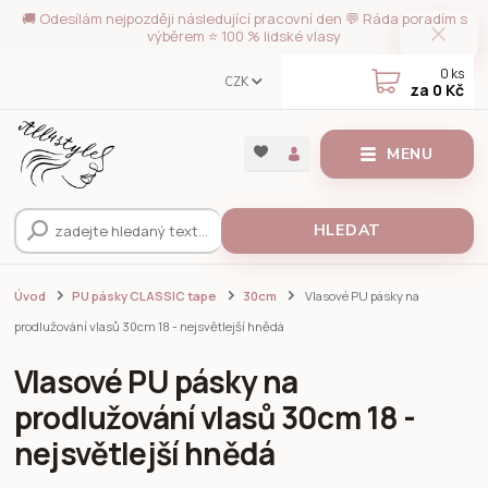
🚚 Odesílám nejpozději následující pracovní den 💬 Ráda poradím s
výběrem ⭐ 100 % lidské vlasy
0
ks
CZK
za
0 Kč
MENU
HLEDAT
Úvod
PU pásky CLASSIC tape
30cm
Vlasové PU pásky na
prodlužování vlasů 30cm 18 - nejsvětlejší hnědá
Vlasové PU pásky na
prodlužování vlasů 30cm 18 -
nejsvětlejší hnědá