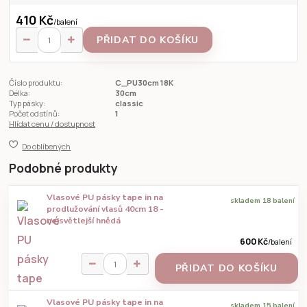
410 Kč
/
balení
PŘIDAT DO KOŠÍKU
Číslo produktu:
C_PU30cm 18K
Délka:
30cm
Typ pásky:
classic
Počet odstínů:
1
Hlídat cenu / dostupnost
Do oblíbených
Podobné produkty
Vlasové PU pásky tape in na
skladem 18 balení
prodlužování vlasů 40cm 18 -
nejsvětlejší hnědá
600 Kč
/
balení
PŘIDAT DO KOŠÍKU
Vlasové PU pásky tape in na
skladem 15 balení