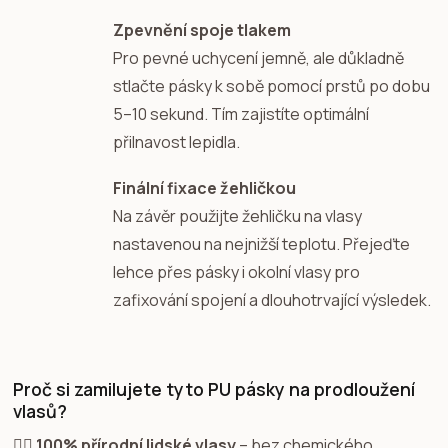
Zpevnění spoje tlakem
Pro pevné uchycení jemně, ale důkladně
stlačte pásky k sobě pomocí prstů po dobu
5–10 sekund. Tím zajistíte optimální
přilnavost lepidla.
Finální fixace žehličkou
Na závěr použijte žehličku na vlasy
nastavenou na nejnižší teplotu. Přejeďte
lehce přes pásky i okolní vlasy pro
zafixování spojení a dlouhotrvající výsledek.
Proč si zamilujete tyto PU pásky na prodloužení
vlasů?
💁‍♀️
100% přírodní lidské vlasy
– bez chemického