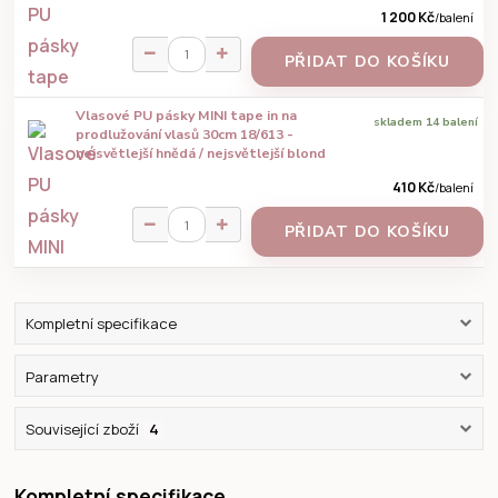
1 200 Kč
/
balení
PŘIDAT DO KOŠÍKU
Vlasové PU pásky MINI tape in na
skladem 14 balení
prodlužování vlasů 30cm 18/613 -
nejsvětlejší hnědá / nejsvětlejší blond
410 Kč
/
balení
PŘIDAT DO KOŠÍKU
Kompletní specifikace
Parametry
Související zboží
4
Kompletní specifikace