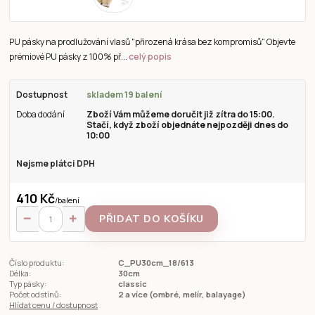
PU pásky na prodlužování vlasů "přirozená krása bez kompromisů" Objevte
prémiové PU pásky z 100% př...
celý popis
Dostupnost
skladem 19 balení
Doba dodání
Zboží Vám můžeme doručit již zítra do 15:00.
Stačí, když zboží objednáte nejpozději dnes do
10:00
Nejsme plátci DPH
410 Kč
/
balení
PŘIDAT DO KOŠÍKU
Číslo produktu:
C_PU30cm_18/613
Délka:
30cm
Typ pásky:
classic
Počet odstínů:
2 a více (ombré, melír, balayage)
Hlídat cenu / dostupnost