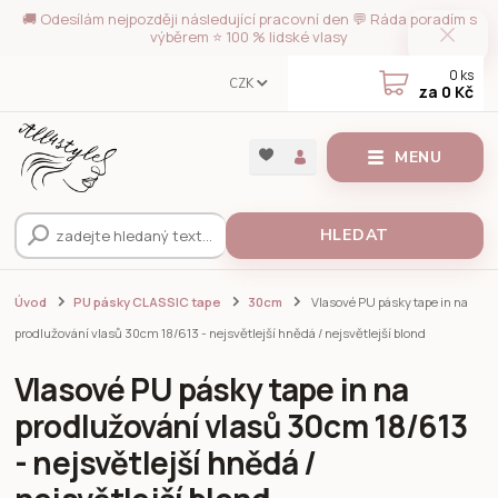
🚚 Odesílám nejpozději následující pracovní den 💬 Ráda poradím s
výběrem ⭐ 100 % lidské vlasy
0
ks
CZK
za
0 Kč
MENU
HLEDAT
Úvod
PU pásky CLASSIC tape
30cm
Vlasové PU pásky tape in na
prodlužování vlasů 30cm 18/613 - nejsvětlejší hnědá / nejsvětlejší blond
Vlasové PU pásky tape in na
prodlužování vlasů 30cm 18/613
- nejsvětlejší hnědá /