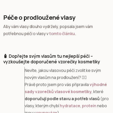
Péče o prodloužené vlasy
Aby vám vlasy dlouho vydržely, popsala jsem vám
potřebnou péči o vlasy v
tomto článku
.
🧴 Dopřejte svým vlasům tu nejlepší péči –
vyzkoušejte doporučené vzorečky kosmetiky
Nevíte, jakou vlasovou péči zvolit ke svým
novým vlasům na prodloužení? 💇‍♀️
Právě proto jsem pro vás připravila
výhodné
sady vzorečků vlasové kosmetiky
, které
doporučuji podle stavu a potřeb vlasů
(pro
vlasy, kterým chybí
hydratace
,
protein
nebo
jsou v
rovnováze
).