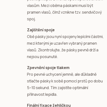
vlasům. Mezi oběma páskami musí být
pramen vlasů, čímž vznikne tzv. sendvičový
spoj.
Zajištění spoje
Obě pásky jsou nyní spojeny lepícími částmi,
mezi kterými je uzavřen vybraný pramen
vlasů. Zkontrolujte, že pásky pevně drží a
nejsou posunuté.
Zpevnění spoje tlakem
Pro pevné uchycení jemně, ale důkladně
stlačte pásky k sobě pomocí prstů po dobu
5–10 sekund. Tím zajistíte optimální
přilnavost lepidla.
Finální fixace žehličkou