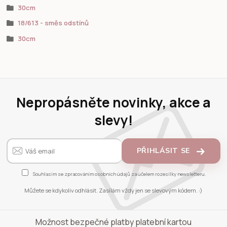
30cm
18/613 - směs odstínů
30cm
Nepropásněte novinky, akce a
slevy!
PŘIHLÁSIT SE
Souhlasím se
zpracováním osobních údajů
za účelem rozesílky newsletteru.
Můžete se kdykoliv odhlásit. Zasílám vždy jen se slevovým kódem. :)
Možnost bezpečné platby platební kartou