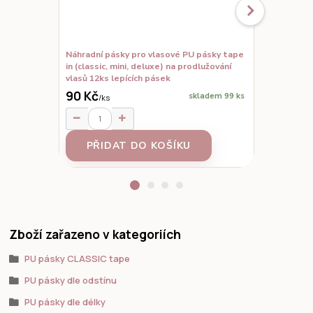
Náhradní pásky pro vlasové PU pásky tape
Set vzorků,
in (classic, mini, deluxe) na prodlužování
prodloužené
vlasů 12ks lepících pásek
90 Kč
skladem 99 ks
/
ks
95 Kč
/
ks
PŘIDAT DO KOŠÍKU
Z
Zboží zařazeno v kategoriích
PU pásky CLASSIC tape
PU pásky dle odstínu
PU pásky dle délky