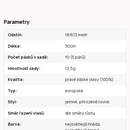
Parametry
Odstín
18/613 melír
Délka
30cm
Počet pásků v sadě
10 (5 párů)
Hmotnost sady
12,5g
Kvalita
pravé lidské vlasy (100%)
Typ
evropské
Styl
jemné, přirozeně rovné
Směr řazení vlasů
dle směru růstu
Barva
nejsvětlejší hnědá,