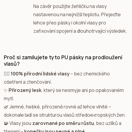
Na závěr použijte žehličku na vlasy
nastavenou na nejnižší teplotu. Přejeďte
lehce přes pásky i okolní vlasy pro
zafixování spojení a dlouhotrvající výsledek.
Proč si zamilujete tyto PU pásky na prodloužení
vlasů?
💁‍♀️
100% přírodní lidské vlasy
– bez chemického
ošetření a ztenčování.
✨
Přirozený lesk
, který se nesmyje ani po opakovaném
mytí.
🌿 Jemné, hebké, přirozeně rovné až lehce vlnité –
dokonale ladí se strukturou vlasů středoevropských žen.
🧩 Vlasy jsou
zarovnané po směru růstu
, bez uzlíků a
třepení –
konečky jsou pevné a plné
.