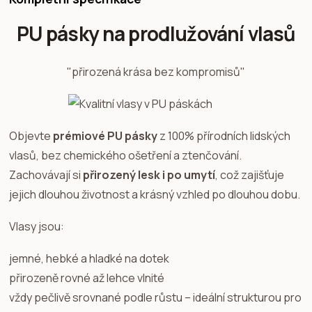
PU pásky na prodlužování vlasů
"přirozená krása bez kompromisů"
Objevte
prémiové PU pásky
z 100% přírodních lidských
vlasů, bez chemického ošetření a ztenčování.
Zachovávají si
přirozený lesk i po umytí
, což zajišťuje
jejich dlouhou životnost a krásný vzhled po dlouhou dobu.
Vlasy jsou:
jemné, hebké a hladké na dotek
přirozeně rovné až lehce vlnité
vždy pečlivě srovnané podle růstu – ideální strukturou pro