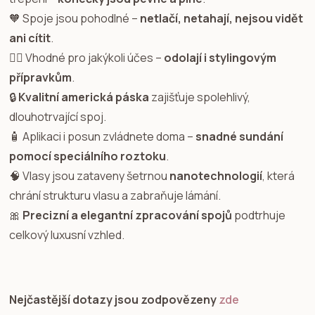
🧡 Spoje jsou pohodlné –
netlačí, netahají, nejsou vidět
ani cítit
.
💇‍♀️ Vhodné pro jakýkoli účes –
odolají i stylingovým
přípravkům
.
🔒
Kvalitní americká páska
zajišťuje spolehlivý,
dlouhotrvající spoj.
🧴 Aplikaci i posun zvládnete doma –
snadné sundání
pomocí speciálního roztoku
.
🧠 Vlasy jsou zataveny šetrnou
nanotechnologií
, která
chrání strukturu vlasu a zabraňuje lámání.
🎀
Precizní a elegantní zpracování spojů
podtrhuje
celkový luxusní vzhled.
Nejčastější dotazy jsou zodpovězeny
zde