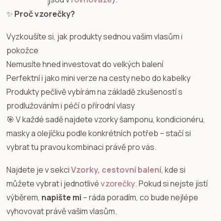
✨
Proč vzorečky?
Vyzkoušíte si, jak produkty sednou vašim vlasům i
pokožce
Nemusíte hned investovat do velkých balení
Perfektní i jako mini verze na cesty nebo do kabelky
Produkty pečlivě vybírám na základě zkušeností s
prodlužováním i péčí o přírodní vlasy
🎯 V každé sadě najdete vzorky šamponu, kondicionéru,
masky a olejíčku podle konkrétních potřeb – stačí si
vybrat tu pravou kombinaci právě pro vás.
Najdete je v sekci
Vzorky, cestovní balení
, kde si
můžete vybrat i jednotlivé
vzorečky
. Pokud si nejste jistí
výběrem,
napište mi
– ráda poradím, co bude nejlépe
vyhovovat právě vašim vlasům.