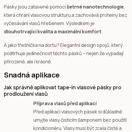
Pásky jsou zatavené pomocí
šetrné nanotechnologie
,
která chrání vlasovou strukturu a zachovává proteiny bez
vyčesávání vlasů hřebenem. Výsledkem je
dlouhotrvající kvalita a maximální komfort
.
A jako třešnička na dortu? Elegantní design spojů, který
podtrhuje jedinečnost těchto pásků – nejen že vypadají
přirozeně, ale i krásně.
Snadná aplikace
Jak správně aplikovat tape-in vlasové pásky pro
prodloužení vlasů
Příprava vlasů před aplikací
Před aplikací vlasových pásek si důkladně
umyjte vlasy čisticím šamponem bez použití
kondicionéru. Vlasy musí být zcela čisté a