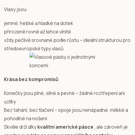
Vlasy jsou:
jemné, hebké a hladké na dotek
přirozeně rovné až lehce vlnité
vždy pečlivě srovnané podle růstu – ideální strukturou pro
středoevropské typy vlasů
Krása bez kompromisů
Konečky jsou plné, silné a pevné – žádné roztřepení ani
uzlíky
Bez tahání, bez tlačení – spoje jsou nenápadné, měkké a
pohodlné na nošení
Skvěle drží díky
kvalitní americké pásce
, ale zároveň je