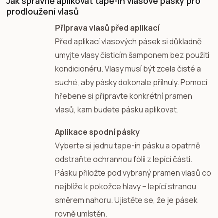
Jak správně aplikovat tape-in vlasové pásky pro
prodloužení vlasů
Příprava vlasů před aplikací
Před aplikací vlasových pásek si důkladně
umyjte vlasy čisticím šamponem bez použití
kondicionéru. Vlasy musí být zcela čisté a
suché, aby pásky dokonale přilnuly. Pomocí
hřebene si připravte konkrétní pramen
vlasů, kam budete pásku aplikovat.
Aplikace spodní pásky
Vyberte si jednu tape-in pásku a opatrně
odstraňte ochrannou fólii z lepící části.
Pásku přiložte pod vybraný pramen vlasů co
nejblíže k pokožce hlavy – lepící stranou
směrem nahoru. Ujistěte se, že je pásek
rovně umístěn.