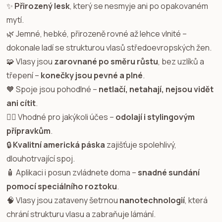
✨
Přirozený lesk
, který se nesmyje ani po opakovaném
mytí.
🌿 Jemné, hebké, přirozeně rovné až lehce vlnité –
dokonale ladí se strukturou vlasů středoevropských žen.
🧩 Vlasy jsou
zarovnané po směru růstu
, bez uzlíků a
třepení –
konečky jsou pevné a plné
.
🧡 Spoje jsou pohodlné –
netlačí, netahají, nejsou vidět
ani cítit
.
💇‍♀️ Vhodné pro jakýkoli účes –
odolají i stylingovým
přípravkům
.
🔒
Kvalitní americká páska
zajišťuje spolehlivý,
dlouhotrvající spoj.
🧴 Aplikaci i posun zvládnete doma –
snadné sundání
pomocí speciálního roztoku
.
🧠 Vlasy jsou zataveny šetrnou
nanotechnologií
, která
chrání strukturu vlasu a zabraňuje lámání.