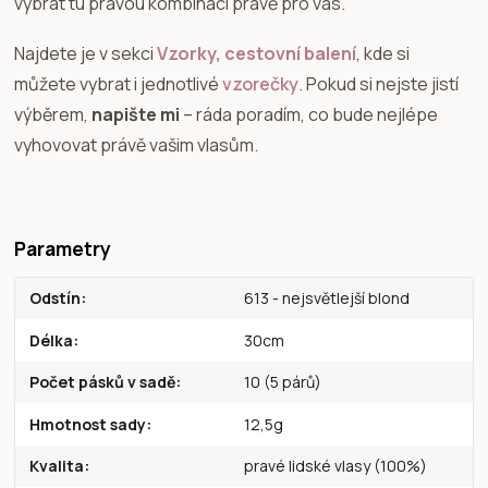
vybrat tu pravou kombinaci právě pro vás.
Najdete je v sekci
Vzorky, cestovní balení
, kde si
můžete vybrat i jednotlivé
vzorečky
. Pokud si nejste jistí
výběrem,
napište mi
– ráda poradím, co bude nejlépe
vyhovovat právě vašim vlasům.
Parametry
Odstín
613 - nejsvětlejší blond
Délka
30cm
Počet pásků v sadě
10 (5 párů)
Hmotnost sady
12,5g
Kvalita
pravé lidské vlasy (100%)