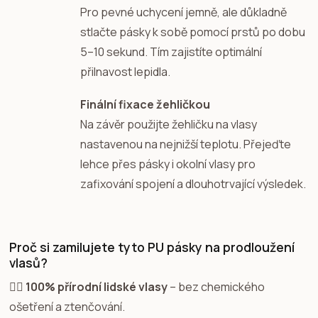
Pro pevné uchycení jemně, ale důkladně
stlačte pásky k sobě pomocí prstů po dobu
5–10 sekund. Tím zajistíte optimální
přilnavost lepidla.
Finální fixace žehličkou
Na závěr použijte žehličku na vlasy
nastavenou na nejnižší teplotu. Přejeďte
lehce přes pásky i okolní vlasy pro
zafixování spojení a dlouhotrvající výsledek.
Proč si zamilujete tyto PU pásky na prodloužení
vlasů?
💁‍♀️
100% přírodní lidské vlasy
– bez chemického
ošetření a ztenčování.