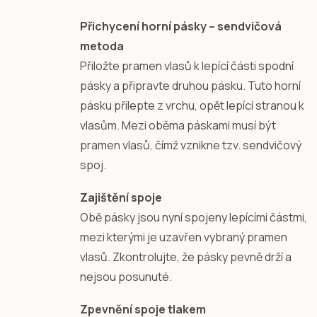
Přichycení horní pásky – sendvičová
metoda
Přiložte pramen vlasů k lepící části spodní
pásky a připravte druhou pásku. Tuto horní
pásku přilepte z vrchu, opět lepící stranou k
vlasům. Mezi oběma páskami musí být
pramen vlasů, čímž vznikne tzv. sendvičový
spoj.
Zajištění spoje
Obě pásky jsou nyní spojeny lepícími částmi,
mezi kterými je uzavřen vybraný pramen
vlasů. Zkontrolujte, že pásky pevně drží a
nejsou posunuté.
Zpevnění spoje tlakem