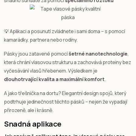
snadno sundáte za pomoci
speciálního roztoku
💡 Aplikaci a posunutí zvládnete i sami doma – s pomocí
kamarádky, partnera nebo rodiny.
Pásky jsou zatavené pomocí
šetrné nanotechnologie
,
která chrání vlasovou strukturu a zachovává proteiny bez
vyčesávání vlasů hřebenem. Výsledkem je
dlouhotrvající kvalita a maximální komfort
.
A jako třešnička na dortu? Elegantní design spojů, který
podtrhuje jedinečnost těchto pásků – nejen že vypadají
přirozeně, ale i krásně.
Snadná aplikace