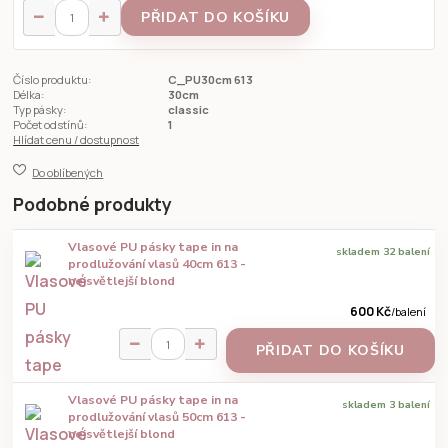
PŘIDAT DO KOŠÍKU
Číslo produktu:
C_PU30cm 613
Délka:
30cm
Typ pásky:
classic
Počet odstínů:
1
Hlídat cenu / dostupnost
Do oblíbených
Podobné produkty
Vlasové PU pásky tape in na
skladem 32 balení
prodlužování vlasů 40cm 613 -
nejsvětlejší blond
600 Kč
/
balení
PŘIDAT DO KOŠÍKU
Vlasové PU pásky tape in na
skladem 3 balení
prodlužování vlasů 50cm 613 -
nejsvětlejší blond