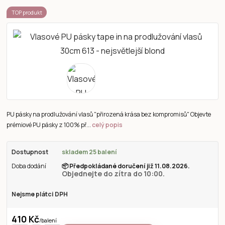
TOP produkt
PU pásky na prodlužování vlasů "přirozená krása bez kompromisů" Objevte
prémiové PU pásky z 100% př...
celý popis
Dostupnost
skladem 25 balení
Doba dodání
📦
Předpokládané doručení již 11.08.2026.
Objednejte do zítra do 10:00.
Nejsme plátci DPH
410 Kč
/
balení