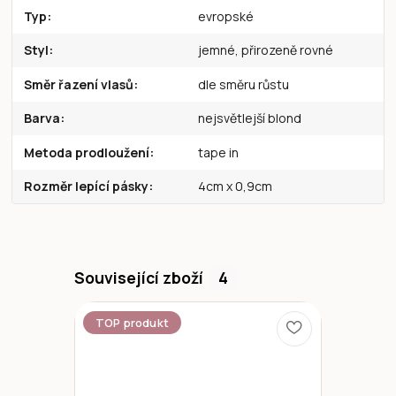
Typ
evropské
Styl
jemné, přirozeně rovné
Směr řazení vlasů
dle směru růstu
Barva
nejsvětlejší blond
Metoda prodloužení
tape in
Rozměr lepící pásky
4cm x 0,9cm
Související zboží
4
TOP produkt
Novinka