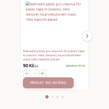
Náhradní pásky pro vlasové PU pásky tape
Set vzorků,
in (classic, mini, deluxe) na prodlužování
prodloužené
vlasů 12ks lepících pásek
90 Kč
skladem 97 ks
/
ks
95 Kč
/
ks
PŘIDAT DO KOŠÍKU
Z