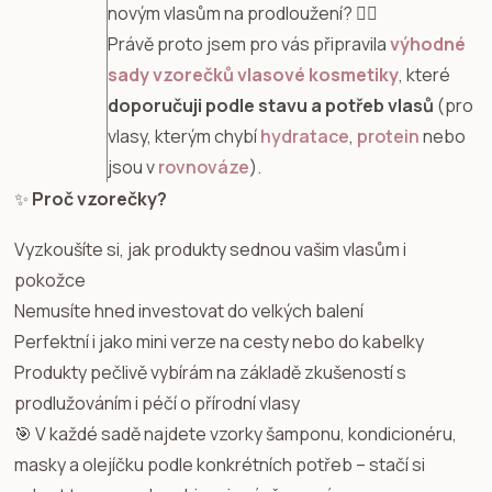
novým vlasům na prodloužení? 💇‍♀️
Právě proto jsem pro vás připravila
výhodné
sady vzorečků vlasové kosmetiky
, které
doporučuji podle stavu a potřeb vlasů
(pro
vlasy, kterým chybí
hydratace
,
protein
nebo
jsou v
rovnováze
).
✨
Proč vzorečky?
Vyzkoušíte si, jak produkty sednou vašim vlasům i
pokožce
Nemusíte hned investovat do velkých balení
Perfektní i jako mini verze na cesty nebo do kabelky
Produkty pečlivě vybírám na základě zkušeností s
prodlužováním i péčí o přírodní vlasy
🎯 V každé sadě najdete vzorky šamponu, kondicionéru,
masky a olejíčku podle konkrétních potřeb – stačí si