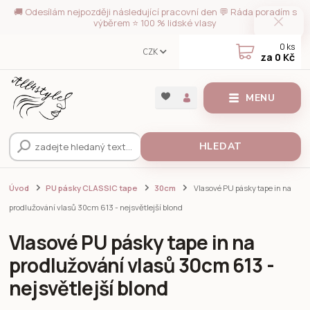
🚚 Odesílám nejpozději následující pracovní den 💬 Ráda poradím s
výběrem ⭐ 100 % lidské vlasy
0
ks
CZK
za
0 Kč
MENU
HLEDAT
Úvod
PU pásky CLASSIC tape
30cm
Vlasové PU pásky tape in na
prodlužování vlasů 30cm 613 - nejsvětlejší blond
Vlasové PU pásky tape in na
prodlužování vlasů 30cm 613 -
nejsvětlejší blond