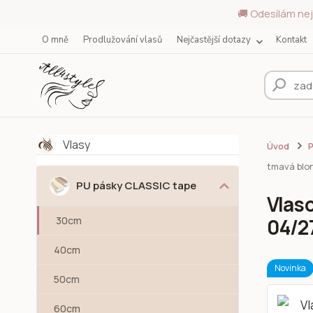
🚚 Odesílám nej
O mně
Prodlužování vlasů
Nejčastější dotazy
Kontakt
Vlasy
Úvod
tmavá blon
PU pásky CLASSIC tape
Vlas
30cm
04/27
40cm
Novinka
50cm
60cm