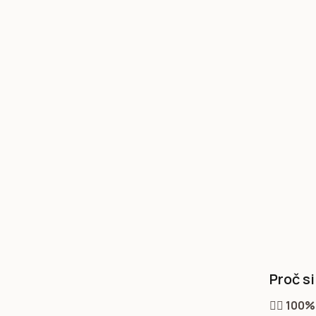
Proč s
💁‍♀️
100% 