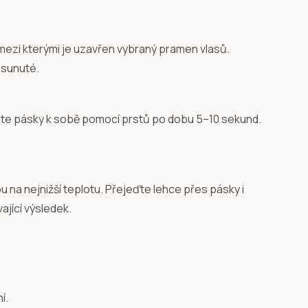
 mezi kterými je uzavřen vybraný pramen vlasů.
osunuté.
čte pásky k sobě pomocí prstů po dobu 5–10 sekund.
u na nejnižší teplotu. Přejeďte lehce přes pásky i
ající výsledek.
?
í.