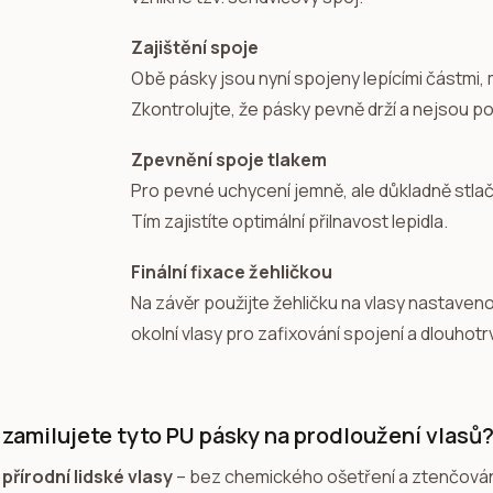
Zajištění spoje
Obě pásky jsou nyní spojeny lepícími částmi,
Zkontrolujte, že pásky pevně drží a nejsou p
Zpevnění spoje tlakem
Pro pevné uchycení jemně, ale důkladně stla
Tím zajistíte optimální přilnavost lepidla.
Finální fixace žehličkou
Na závěr použijte žehličku na vlasy nastaveno
okolní vlasy pro zafixování spojení a dlouhotrv
i zamilujete tyto PU pásky na prodloužení vlasů
přírodní lidské vlasy
– bez chemického ošetření a ztenčován