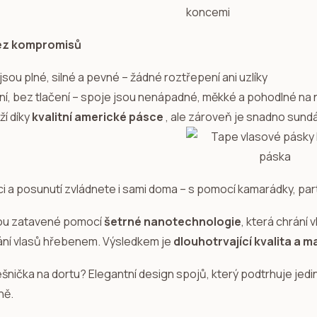
ez kompromisů
sou plné, silné a pevné – žádné roztřepení ani uzlíky
ní, bez tlačení – spoje jsou nenápadné, měkké a pohodlné na 
ží díky
kvalitní americké pásce
, ale zároveň je snadno sun
ci a posunutí zvládnete i sami doma – s pomocí kamarádky, par
ou zatavené pomocí
šetrné nanotechnologie
, která chrání
ní vlasů hřebenem. Výsledkem je
dlouhotrvající kvalita a 
ešnička na dortu? Elegantní design spojů, který podtrhuje jed
ně.