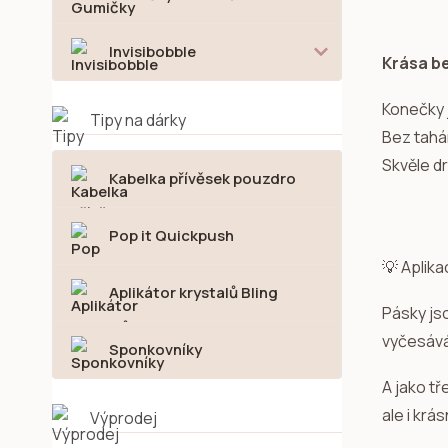
Invisibobble
Krása b
Konečky j
Tipy na dárky
Bez tahá
Skvěle dr
Kabelka přívěsek pouzdro
Pop it Quickpush
💡 Aplika
Aplikátor krystalů Bling
Pásky js
vyčesává
Sponkovníky
A jako tř
ale i krás
Výprodej