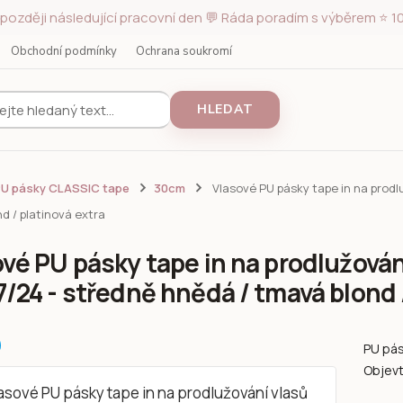
později následující pracovní den 💬 Ráda poradím s výběrem ⭐ 10
Obchodní podmínky
Ochrana soukromí
HLEDAT
PU pásky CLASSIC tape
30cm
Vlasové PU pásky tape in na prod
d / platinová extra
ové PU pásky tape in na prodlužová
/24 - středně hnědá / tmavá blond /
PU pás
Objevt