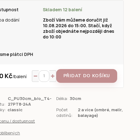
stupnost
Skladem 12 balení
ba dodání
Zboží Vám můžeme doručit již
10.08.2026 do 15:00. Stačí, když
zboží objednáte nejpozději dnes
do 10:00
sme plátci DPH
0 Kč
PŘIDAT DO KOŠÍKU
/
balení
C_PU30cm_b/o_T4-
Délka:
30cm
tu:
27PT8-24A
sky:
classic
Počet
2 a více (ombré, melír,
odstínů:
balayage)
 cenu / dostupnost
oblíbených