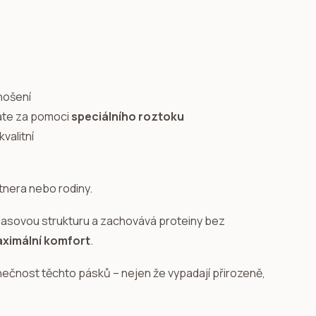
nošení
dáte za pomoci
speciálního roztoku
tnera nebo rodiny.
 vlasovou strukturu a zachovává proteiny bez
maximální komfort
.
inečnost těchto pásků – nejen že vypadají přirozeně,