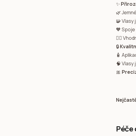
✨
Přiroz
🌿 Jemné
🧩 Vlasy
🧡 Spoje
💇‍♀️ Vho
🔒
Kvalit
🧴 Aplik
🧠 Vlasy
🎀
Preci
Nejčast
Péče 