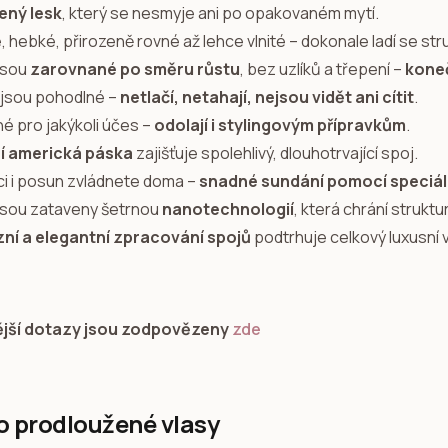
ený lesk
, který se nesmyje ani po opakovaném mytí.
, hebké, přirozeně rovné až lehce vlnité – dokonale ladí se s
 jsou
zarovnané po směru růstu
, bez uzlíků a třepení –
koneč
 jsou pohodlné –
netlačí, netahají, nejsou vidět ani cítit
.
dné pro jakýkoli účes –
odolají i stylingovým přípravkům
.
ní americká páska
zajišťuje spolehlivý, dlouhotrvající spoj.
aci i posun zvládnete doma –
snadné sundání pomocí speciál
 jsou zataveny šetrnou
nanotechnologií
, která chrání struktu
zní a elegantní zpracování spojů
podtrhuje celkový luxusní 
ější dotazy jsou zodpovězeny
zde
o prodloužené vlasy