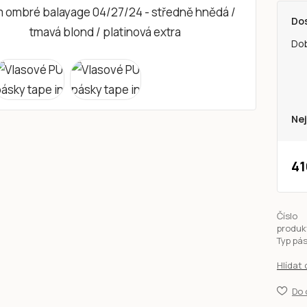
Do
Do
Nej
41
Číslo
produk
Typ pá
Hlídat
Do 