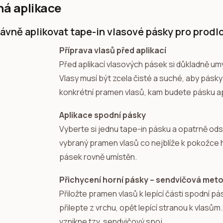
á aplikace
rávně aplikovat tape-in vlasové pásky pro prodl
Příprava vlasů před aplikací
Před aplikací vlasových pásek si důkladně um
Vlasy musí být zcela čisté a suché, aby pásky
konkrétní pramen vlasů, kam budete pásku ap
Aplikace spodní pásky
Vyberte si jednu tape-in pásku a opatrně odstr
vybraný pramen vlasů co nejblíže k pokožce hl
pásek rovně umístěn.
Přichycení horní pásky – sendvičová met
Přiložte pramen vlasů k lepící části spodní p
přilepte z vrchu, opět lepící stranou k vlas
vznikne tzv. sendvičový spoj.