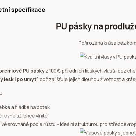
tní specifikace
PU pásky na prodluž
"přirozená krása bez ko
prémiové PU pásky
z 100% přírodních lidských vlasů, bez ch
ý lesk i po umytí
, což zajišťuje jejich dlouhou životnost a kr
u:
ebké a hladké na dotek
 rovné až lehce vlnité
livě srovnané podle růstu – ideální strukturou pro středoevro