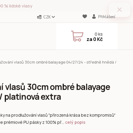
0 % lidské vlasy
Přihlášení
CZK
0
ks
za
0 Kč
lužování vlasů 30cm ombré balayage 04/27/24 - středně hnědá /
ní vlasů 30cm ombré balayage
 platinová extra
ky na prodlužování vlasů "přirozená krása bez kompromisů"
e prémiové PU pásky z 100% př...
celý popis