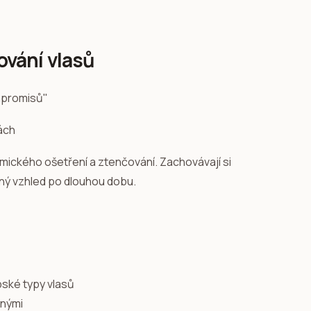
ování vlasů
mpromisů"
emického ošetření a ztenčování. Zachovávají si
ásný vzhled po dlouhou dobu.
pské typy vlasů