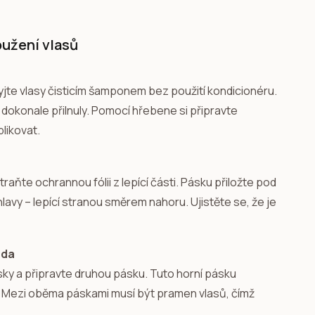
oužení vlasů
yjte vlasy čisticím šamponem bez použití kondicionéru.
 dokonale přilnuly. Pomocí hřebene si připravte
likovat.
aňte ochrannou fólii z lepící části. Pásku přiložte pod
avy – lepící stranou směrem nahoru. Ujistěte se, že je
oda
ásky a připravte druhou pásku. Tuto horní pásku
ům. Mezi oběma páskami musí být pramen vlasů, čímž