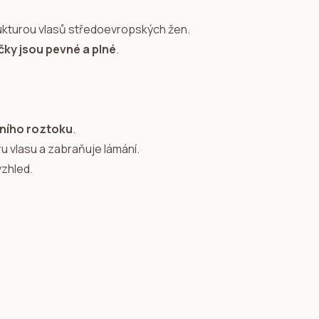
trukturou vlasů středoevropských žen.
ky jsou pevné a plné
.
ního roztoku
.
ru vlasu a zabraňuje lámání.
vzhled.