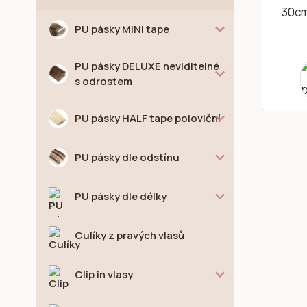
PU pásky MINI tape
PU pásky DELUXE neviditelné
s odrostem
PU pásky HALF tape poloviční
PU pásky dle odstínu
PU pásky dle délky
Culíky z pravých vlasů
Clip in vlasy