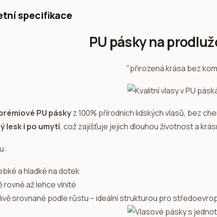
tní specifikace
PU pásky na prodluž
"přirozená krása bez ko
prémiové PU pásky
z 100% přírodních lidských vlasů, bez ch
ý lesk i po umytí
, což zajišťuje jejich dlouhou životnost a kr
u:
ebké a hladké na dotek
 rovné až lehce vlnité
livě srovnané podle růstu – ideální strukturou pro středoevro