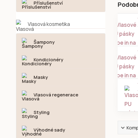
Příslušenství
Podob
Vlasová kosmetika
Šampony
Kondicionéry
Masky
Vlasová regenerace
Styling
Kompl
Výhodné sady