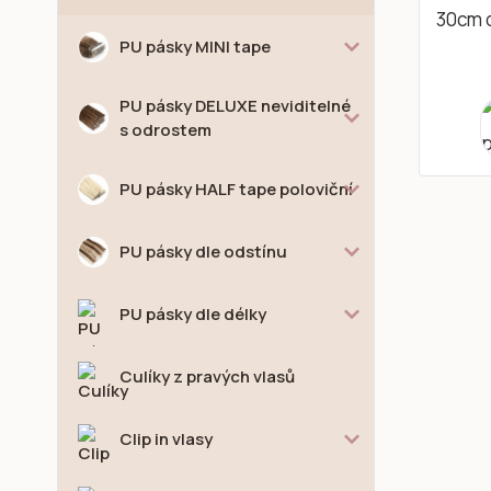
PU pásky MINI tape
PU pásky DELUXE neviditelné
s odrostem
PU pásky HALF tape poloviční
PU pásky dle odstínu
PU pásky dle délky
Culíky z pravých vlasů
Clip in vlasy