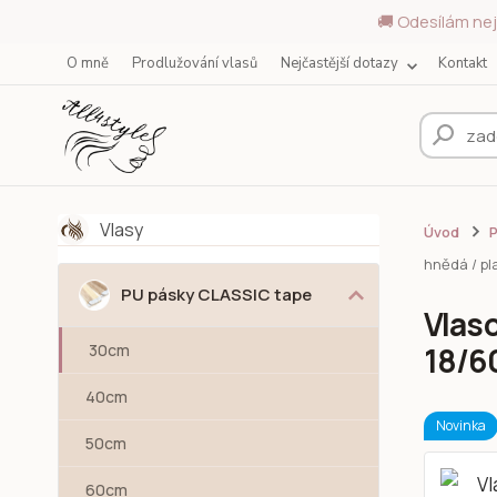
🚚 Odesílám nej
O mně
Prodlužování vlasů
Nejčastější dotazy
Kontakt
Vlasy
Úvod
hnědá / pl
PU pásky CLASSIC tape
Vlas
30cm
18/60
40cm
Novinka
50cm
60cm