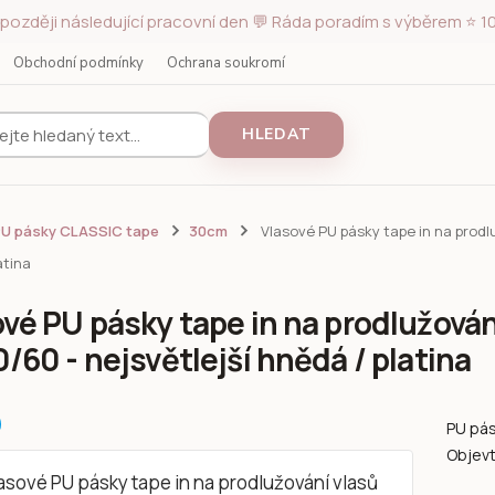
později následující pracovní den 💬 Ráda poradím s výběrem ⭐ 10
Obchodní podmínky
Ochrana soukromí
HLEDAT
PU pásky CLASSIC tape
30cm
Vlasové PU pásky tape in na prodl
atina
ové PU pásky tape in na prodlužová
/60 - nejsvětlejší hnědá / platina
PU pás
Objevt