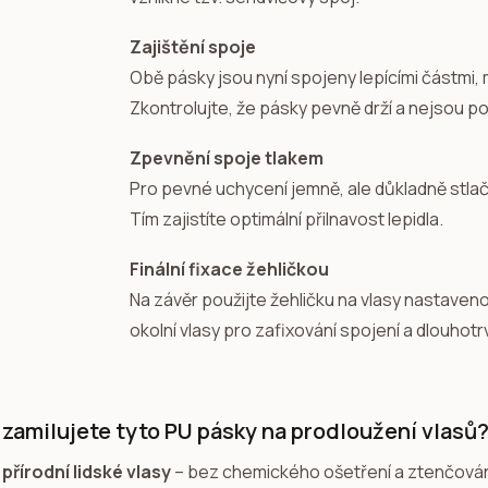
Zajištění spoje
Obě pásky jsou nyní spojeny lepícími částmi,
Zkontrolujte, že pásky pevně drží a nejsou p
Zpevnění spoje tlakem
Pro pevné uchycení jemně, ale důkladně stla
Tím zajistíte optimální přilnavost lepidla.
Finální fixace žehličkou
Na závěr použijte žehličku na vlasy nastaveno
okolní vlasy pro zafixování spojení a dlouhotrv
i zamilujete tyto PU pásky na prodloužení vlasů
přírodní lidské vlasy
– bez chemického ošetření a ztenčován