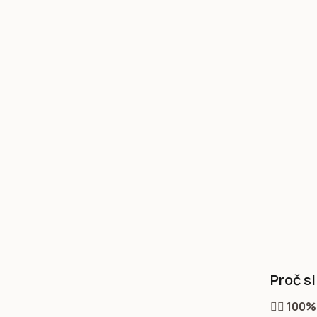
Proč s
💁‍♀️
100% 