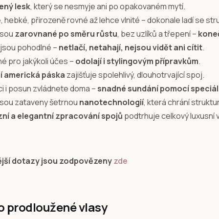
ený lesk
, který se nesmyje ani po opakovaném mytí.
, hebké, přirozeně rovné až lehce vlnité – dokonale ladí se s
 jsou
zarovnané po směru růstu
, bez uzlíků a třepení –
koneč
 jsou pohodlné –
netlačí, netahají, nejsou vidět ani cítit
.
dné pro jakýkoli účes –
odolají i stylingovým přípravkům
.
ní americká páska
zajišťuje spolehlivý, dlouhotrvající spoj.
aci i posun zvládnete doma –
snadné sundání pomocí speciál
 jsou zataveny šetrnou
nanotechnologií
, která chrání struktu
zní a elegantní zpracování spojů
podtrhuje celkový luxusní 
ější dotazy jsou zodpovězeny
zde
o prodloužené vlasy