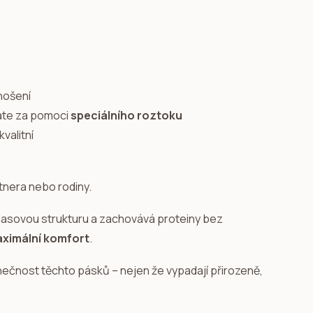
nošení
dáte za pomoci
speciálního roztoku
tnera nebo rodiny.
 vlasovou strukturu a zachovává proteiny bez
maximální komfort
.
inečnost těchto pásků – nejen že vypadají přirozeně,