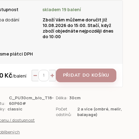
stupnost
skladem 19 balení
ba dodání
Zboží Vám můžeme doručit již
10.08.2026 do 15:00. Stačí, když
zboží objednáte nejpozději dnes
do 10:00
sme plátci DPH
0 Kč
PŘIDAT DO KOŠÍKU
/
balení
C_PU30cm_b/o_T18-
Délka:
30cm
tu:
60P60#
sky:
classic
Počet
2 a více (ombré, melír,
odstínů:
balayage)
 cenu / dostupnost
oblíbených