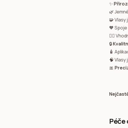
✨
Přiroz
🌿 Jemné
🧩 Vlasy
🧡 Spoje
💇‍♀️ Vho
🔒
Kvalit
🧴 Aplik
🧠 Vlasy
🎀
Preci
Nejčast
Péče 