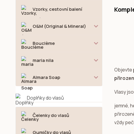
Komple
Vzorky, cestovní balení
O&M (Original & Mineral)
Bouclème
maria nila
Objevte
Almara Soap
přirozen
Vlasy jso
Doplňky do vlasů
jemné, h
přirozeně
Čelenky do vlasů
vždy peč
Gumičky do vlasů