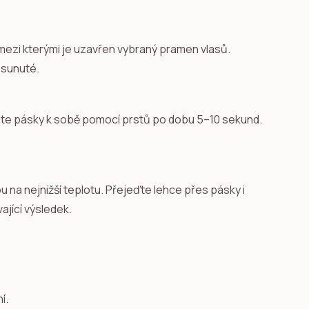
 mezi kterými je uzavřen vybraný pramen vlasů.
osunuté.
čte pásky k sobě pomocí prstů po dobu 5–10 sekund.
u na nejnižší teplotu. Přejeďte lehce přes pásky i
ající výsledek.
?
í.