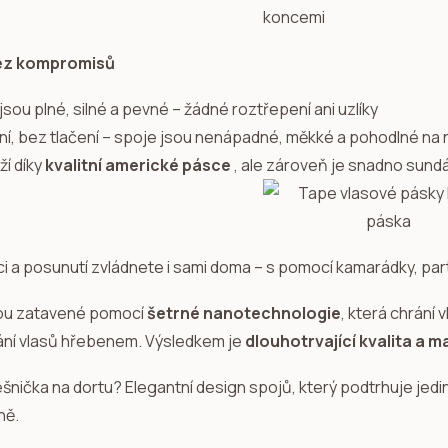
ez kompromisů
sou plné, silné a pevné – žádné roztřepení ani uzlíky
ní, bez tlačení – spoje jsou nenápadné, měkké a pohodlné na 
ží díky
kvalitní americké pásce
, ale zároveň je snadno sun
ci a posunutí zvládnete i sami doma – s pomocí kamarádky, par
ou zatavené pomocí
šetrné nanotechnologie
, která chrání
ní vlasů hřebenem. Výsledkem je
dlouhotrvající kvalita a 
ešnička na dortu? Elegantní design spojů, který podtrhuje jed
ně.