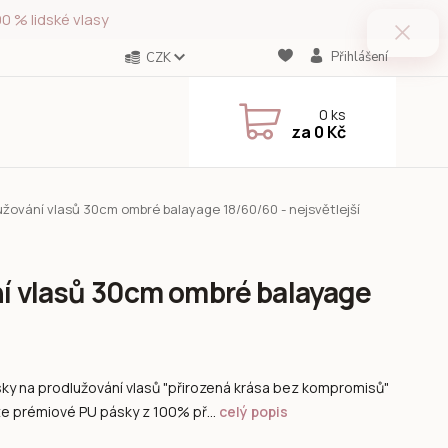
0 % lidské vlasy
Přihlášení
CZK
0
ks
za
0 Kč
užování vlasů 30cm ombré balayage 18/60/60 - nejsvětlejší
ní vlasů 30cm ombré balayage
ky na prodlužování vlasů "přirozená krása bez kompromisů"
e prémiové PU pásky z 100% př...
celý popis