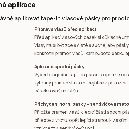
á aplikace
rávně aplikovat tape-in vlasové pásky pro prodl
Příprava vlasů před aplikací
Před aplikací vlasových pásek si důkladně um
Vlasy musí být zcela čisté a suché, aby pásky
konkrétní pramen vlasů, kam budete pásku ap
Aplikace spodní pásky
Vyberte si jednu tape-in pásku a opatrně odstr
vybraný pramen vlasů co nejblíže k pokožce hl
pásek rovně umístěn.
Přichycení horní pásky – sendvičová met
Přiložte pramen vlasů k lepící části spodní p
přilepte z vrchu, opět lepící stranou k vlas
vznikne tzv. sendvičový spoj.