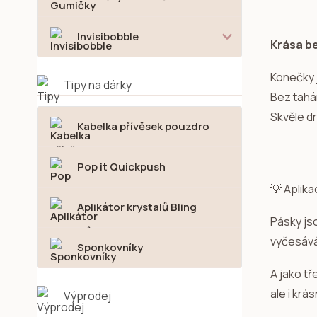
Invisibobble
Krása b
Konečky j
Tipy na dárky
Bez tahá
Skvěle dr
Kabelka přívěsek pouzdro
Pop it Quickpush
💡 Aplika
Aplikátor krystalů Bling
Pásky js
vyčesává
Sponkovníky
A jako tř
ale i krás
Výprodej