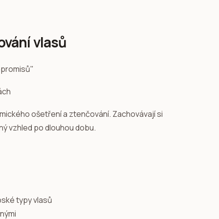
ování vlasů
mpromisů"
emického ošetření a ztenčování. Zachovávají si
ásný vzhled po dlouhou dobu.
pské typy vlasů