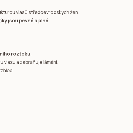
trukturou vlasů středoevropských žen.
ky jsou pevné a plné
.
ního roztoku
.
ru vlasu a zabraňuje lámání.
vzhled.