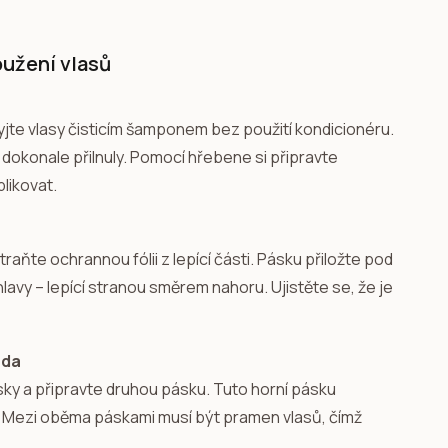
oužení vlasů
yjte vlasy čisticím šamponem bez použití kondicionéru.
 dokonale přilnuly. Pomocí hřebene si připravte
likovat.
aňte ochrannou fólii z lepící části. Pásku přiložte pod
avy – lepící stranou směrem nahoru. Ujistěte se, že je
oda
ásky a připravte druhou pásku. Tuto horní pásku
ům. Mezi oběma páskami musí být pramen vlasů, čímž