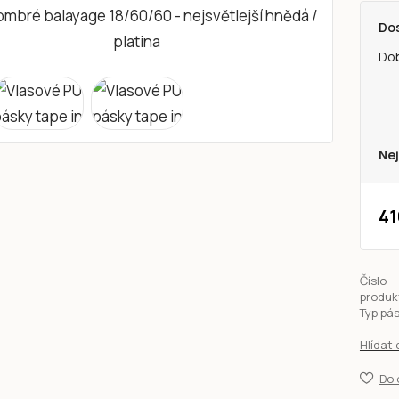
Do
Do
Nej
41
Číslo
produk
Typ pá
Hlídat
Do 